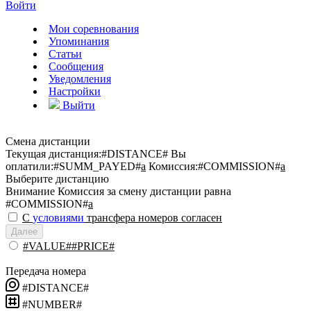
Войти
Мои соревнования
Упоминания
Статьи
Сообщения
Уведомления
Настройки
Выйти
Смена дистанции
Текущая дистанция:
#DISTANCE#
Вы
оплатили:
#SUMM_PAYED#
a
Комиссия:
#COMMISSION#
a
Выберите дистанцию
Внимание
Комиссия за смену дистанции равна
#COMMISSION#
a
С
условиями
трансфера номеров согласен
Далее
#VALUE##PRICE#
Передача номера
#DISTANCE#
#NUMBER#