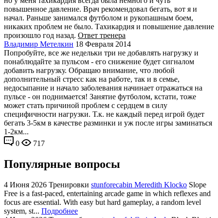
но у меня тахикардия всегда была немного и чуть
повышенное давление. Врач рекомендовал бегать, вот я и
начал. Раньше занимался футболом и рукопашным боем,
никаких проблем не было. Тахикардия и повышение давление
произошло год назад.
Ответ тренера
Владимир Метелкин
18 Февраля 2014
Попробуйте, все же недельки три не добавлять нагрузку и
понаблюдайте за пульсом - его снижение будет сигналом
добавить нагрузку. Обращаю внимание, что любой
дополнительный стресс как на работе, так и в семье,
недосыпание и начало заболевания начинает отражаться на
пульсе - он поднимается! Занятие футболом, кстати, тоже
может стать причиной проблем с сердцем в силу
специфичности нагрузки. Т.к. не каждый перед игрой будет
бегать 3-5км в качестве разминки и уж после игры заминаться
1-2км...
0
717
Популярные вопросы
4 Июня 2026
Тренировки
stunforecabin Meredith Klocko
Slope
Free is a fast-paced, entertaining arcade game in which reflexes and
focus are essential. With easy but hard gameplay, a random level
system, st...
Подробнее