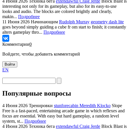
4 Июня 2026
Техника бега
extendawful Craig Jerde
Block Blast is
interesting not only for its gameplay, but also for its easy-to-use
looks and audio. The blocks are colored brightly and clearly,
makin...
Подробнее
11 Июня 2026
Начинающим
Rudolph Murray
geometry dash lite
goes beyond simply guiding a cube fr om start to finish; it constantly
alters gameplay thro...
Подробнее
Комментарии
0
Войдите, чтобы добавить комментарий
Войти
EN
Популярные вопросы
4 Июня 2026
Тренировки
stunforecabin Meredith Klocko
Slope
Free is a fast-paced, entertaining arcade game in which reflexes and
focus are essential. With easy but hard gameplay, a random level
system, st...
Подробнее
4 Июня 2026
Техника бега
extendawful Craig Jerde
Block Blast is