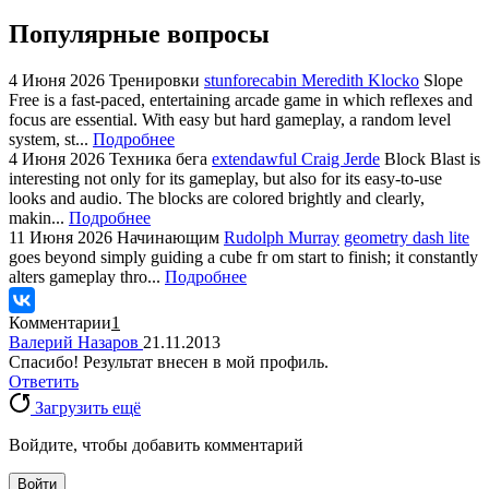
Популярные вопросы
4 Июня 2026
Тренировки
stunforecabin Meredith Klocko
Slope
Free is a fast-paced, entertaining arcade game in which reflexes and
focus are essential. With easy but hard gameplay, a random level
system, st...
Подробнее
4 Июня 2026
Техника бега
extendawful Craig Jerde
Block Blast is
interesting not only for its gameplay, but also for its easy-to-use
looks and audio. The blocks are colored brightly and clearly,
makin...
Подробнее
11 Июня 2026
Начинающим
Rudolph Murray
geometry dash lite
goes beyond simply guiding a cube fr om start to finish; it constantly
alters gameplay thro...
Подробнее
Комментарии
1
Валерий Назаров
21.11.2013
Спасибо! Результат внесен в мой профиль.
Ответить
Загрузить ещё
Войдите, чтобы добавить комментарий
Войти