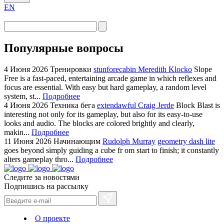
EN
Популярные вопросы
4 Июня 2026
Тренировки
stunforecabin Meredith Klocko
Slope
Free is a fast-paced, entertaining arcade game in which reflexes and
focus are essential. With easy but hard gameplay, a random level
system, st...
Подробнее
4 Июня 2026
Техника бега
extendawful Craig Jerde
Block Blast is
interesting not only for its gameplay, but also for its easy-to-use
looks and audio. The blocks are colored brightly and clearly,
makin...
Подробнее
11 Июня 2026
Начинающим
Rudolph Murray
geometry dash lite
goes beyond simply guiding a cube fr om start to finish; it constantly
alters gameplay thro...
Подробнее
Следите за новостями
Подпишись на рассылку
О проекте