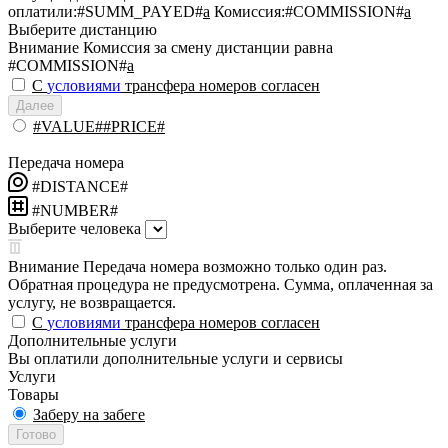
оплатили:
#SUMM_PAYED#
a
Комиссия:
#COMMISSION#
a
Выберите дистанцию
Внимание
Комиссия за смену дистанции равна
#COMMISSION#
a
С
условиями
трансфера номеров согласен
Далее
#VALUE##PRICE#
Передача номера
#DISTANCE#
#NUMBER#
Выберите человека
Внимание
Передача номера возможно только один раз.
Обратная процедура не предусмотрена. Сумма, оплаченная за
услугу, не возвращается.
С
условиями
трансфера номеров согласен
Дополнительные услуги
Вы оплатили дополнительные услуги и сервисы
Услуги
Товары
Заберу на забеге
Готово