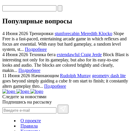
Популярные вопросы
4 Июня 2026
Тренировки
stunforecabin Meredith Klocko
Slope
Free is a fast-paced, entertaining arcade game in which reflexes and
focus are essential. With easy but hard gameplay, a random level
system, st...
Подробнее
4 Июня 2026
Техника бега
extendawful Craig Jerde
Block Blast is
interesting not only for its gameplay, but also for its easy-to-use
looks and audio. The blocks are colored brightly and clearly,
makin...
Подробнее
11 Июня 2026
Начинающим
Rudolph Murray
geometry dash lite
goes beyond simply guiding a cube fr om start to finish; it constantly
alters gameplay thro...
Подробнее
Следите за новостями
Подпишись на рассылку
О проекте
Правила