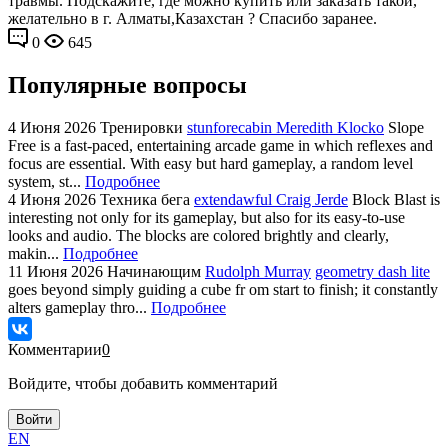
травмы. Подскажите, где можно купить или заказать такой,
желательно в г. Алматы,Казахстан ? Спасибо заранее.
0
645
Популярные вопросы
4 Июня 2026
Тренировки
stunforecabin Meredith Klocko
Slope
Free is a fast-paced, entertaining arcade game in which reflexes and
focus are essential. With easy but hard gameplay, a random level
system, st...
Подробнее
4 Июня 2026
Техника бега
extendawful Craig Jerde
Block Blast is
interesting not only for its gameplay, but also for its easy-to-use
looks and audio. The blocks are colored brightly and clearly,
makin...
Подробнее
11 Июня 2026
Начинающим
Rudolph Murray
geometry dash lite
goes beyond simply guiding a cube fr om start to finish; it constantly
alters gameplay thro...
Подробнее
Комментарии
0
Войдите, чтобы добавить комментарий
Войти
EN