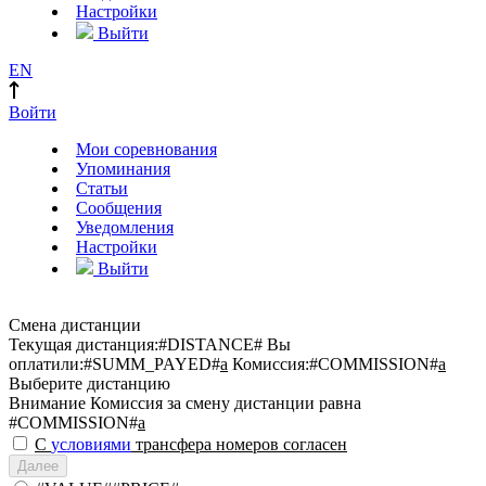
Настройки
Выйти
EN
Войти
Мои соревнования
Упоминания
Статьи
Сообщения
Уведомления
Настройки
Выйти
Смена дистанции
Текущая дистанция:
#DISTANCE#
Вы
оплатили:
#SUMM_PAYED#
a
Комиссия:
#COMMISSION#
a
Выберите дистанцию
Внимание
Комиссия за смену дистанции равна
#COMMISSION#
a
С
условиями
трансфера номеров согласен
Далее