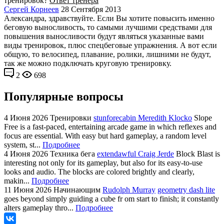
тренировок?
Ответ тренера
Сергей Корнеев
28 Сентября 2013
Александра, здравствуйте. Если Вы хотите повысить именно
беговую выносливость, то самыми лучшими средствами для
повышения выносливости будут являться указанные вами
виды тренировок, плюс спецбеговые упражнения. А вот если
общую, то велосипед, плавание, ролики, лишними не будут,
так же можно подключать круговую тренировку.
2
698
Популярные вопросы
4 Июня 2026
Тренировки
stunforecabin Meredith Klocko
Slope
Free is a fast-paced, entertaining arcade game in which reflexes and
focus are essential. With easy but hard gameplay, a random level
system, st...
Подробнее
4 Июня 2026
Техника бега
extendawful Craig Jerde
Block Blast is
interesting not only for its gameplay, but also for its easy-to-use
looks and audio. The blocks are colored brightly and clearly,
makin...
Подробнее
11 Июня 2026
Начинающим
Rudolph Murray
geometry dash lite
goes beyond simply guiding a cube fr om start to finish; it constantly
alters gameplay thro...
Подробнее