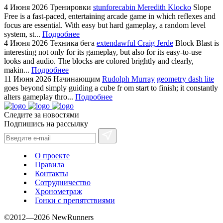
4 Июня 2026
Тренировки
stunforecabin Meredith Klocko
Slope
Free is a fast-paced, entertaining arcade game in which reflexes and
focus are essential. With easy but hard gameplay, a random level
system, st...
Подробнее
4 Июня 2026
Техника бега
extendawful Craig Jerde
Block Blast is
interesting not only for its gameplay, but also for its easy-to-use
looks and audio. The blocks are colored brightly and clearly,
makin...
Подробнее
11 Июня 2026
Начинающим
Rudolph Murray
geometry dash lite
goes beyond simply guiding a cube fr om start to finish; it constantly
alters gameplay thro...
Подробнее
Следите за новостями
Подпишись на рассылку
О проекте
Правила
Контакты
Сотрудничество
Хронометраж
Гонки с препятствиями
©2012—2026 NewRunners