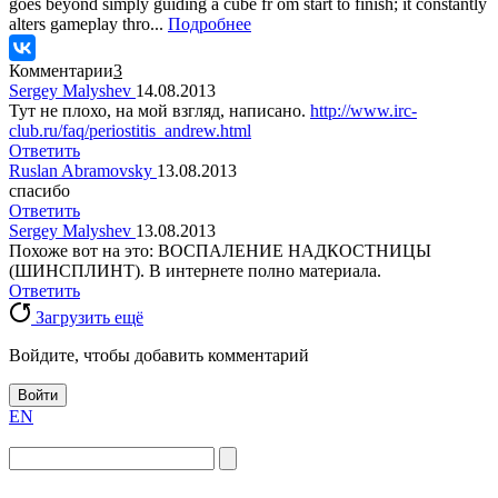
goes beyond simply guiding a cube fr om start to finish; it constantly
alters gameplay thro...
Подробнее
Комментарии
3
Sergey Malyshev
14.08.2013
Тут не плохо, на мой взгляд, написано.
http://www.irc-
club.ru/faq/periostitis_andrew.html
Ответить
Ruslan Abramovsky
13.08.2013
спасибо
Ответить
Sergey Malyshev
13.08.2013
Похоже вот на это: ВОСПАЛЕНИЕ НАДКОСТНИЦЫ
(ШИНСПЛИНТ). В интернете полно материала.
Ответить
Загрузить ещё
Войдите, чтобы добавить комментарий
Войти
EN