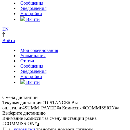
Сообщения
Уведомления
Настройки
Выйти
EN
Войти
Мои соревнования
Упоминания
Статьи
Сообщения
Уведомления
Настройки
Выйти
Смена дистанции
Текущая дистанция:
#DISTANCE#
Вы
оплатили:
#SUMM_PAYED#
a
Комиссия:
#COMMISSION#
a
Выберите дистанцию
Внимание
Комиссия за смену дистанции равна
#COMMISSION#
a
С
условиями
трансфера номеров согласен