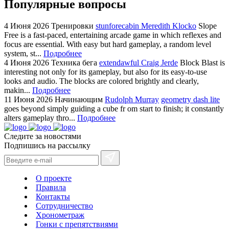
Популярные вопросы
4 Июня 2026
Тренировки
stunforecabin Meredith Klocko
Slope
Free is a fast-paced, entertaining arcade game in which reflexes and
focus are essential. With easy but hard gameplay, a random level
system, st...
Подробнее
4 Июня 2026
Техника бега
extendawful Craig Jerde
Block Blast is
interesting not only for its gameplay, but also for its easy-to-use
looks and audio. The blocks are colored brightly and clearly,
makin...
Подробнее
11 Июня 2026
Начинающим
Rudolph Murray
geometry dash lite
goes beyond simply guiding a cube fr om start to finish; it constantly
alters gameplay thro...
Подробнее
Следите за новостями
Подпишись на рассылку
О проекте
Правила
Контакты
Сотрудничество
Хронометраж
Гонки с препятствиями