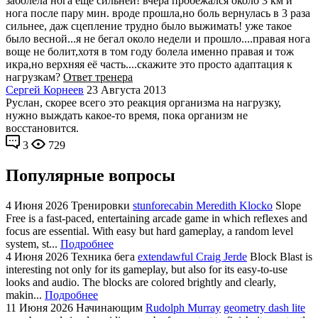
заболела нога еще сильней! вчера пробежался около 3 км и
нога после пару мин. вроде прошла,но боль вернулась в 3 раза
сильнее, даж сцепление трудно было выжимать! уже такое
было весной...я не бегал около недели и прошло....правая нога
воще не болит,хотя в том году болела именно правая и тож
икра,но верхняя её часть....скажите это просто адаптация к
нагрузкам?
Ответ тренера
Сергей Корнеев
23 Августа 2013
Руслан, скорее всего это реакция организма на нагрузку,
нужно выждать какое-то время, пока организм не
восстановится.
3
729
Популярные вопросы
4 Июня 2026
Тренировки
stunforecabin Meredith Klocko
Slope
Free is a fast-paced, entertaining arcade game in which reflexes and
focus are essential. With easy but hard gameplay, a random level
system, st...
Подробнее
4 Июня 2026
Техника бега
extendawful Craig Jerde
Block Blast is
interesting not only for its gameplay, but also for its easy-to-use
looks and audio. The blocks are colored brightly and clearly,
makin...
Подробнее
11 Июня 2026
Начинающим
Rudolph Murray
geometry dash lite