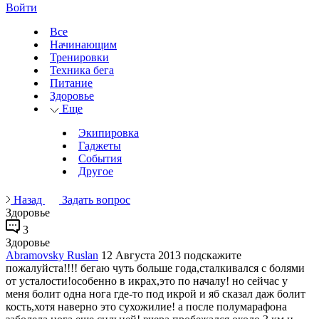
Войти
Все
Начинающим
Тренировки
Техника бега
Питание
Здоровье
Еще
Экипировка
Гаджеты
События
Другое
Назад
Задать вопрос
Здоровье
3
Здоровье
Abramovsky Ruslan
12 Августа 2013
подскажите
пожалуйста!!!! бегаю чуть больше года,сталкивался с болями
от усталости!особенно в икрах,это по началу! но сейчас у
меня болит одна нога где-то под икрой и яб сказал даж болит
кость,хотя наверно это сухожилие! а после полумарафона