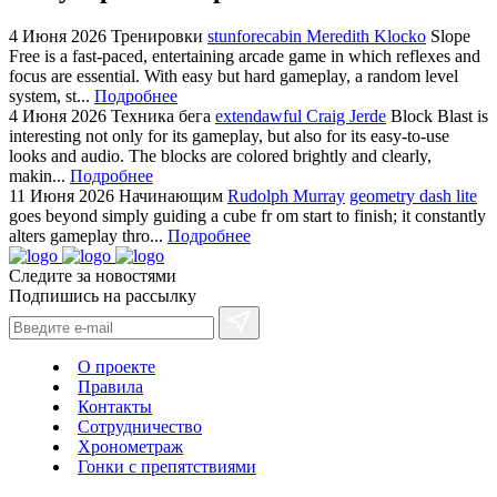
4 Июня 2026
Тренировки
stunforecabin Meredith Klocko
Slope
Free is a fast-paced, entertaining arcade game in which reflexes and
focus are essential. With easy but hard gameplay, a random level
system, st...
Подробнее
4 Июня 2026
Техника бега
extendawful Craig Jerde
Block Blast is
interesting not only for its gameplay, but also for its easy-to-use
looks and audio. The blocks are colored brightly and clearly,
makin...
Подробнее
11 Июня 2026
Начинающим
Rudolph Murray
geometry dash lite
goes beyond simply guiding a cube fr om start to finish; it constantly
alters gameplay thro...
Подробнее
Следите за новостями
Подпишись на рассылку
О проекте
Правила
Контакты
Сотрудничество
Хронометраж
Гонки с препятствиями