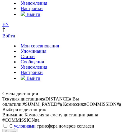
Уведомления
Настройки
Выйти
EN
Войти
Мои соревнования
Упоминания
Статьи
Сообщения
Уведомления
Настройки
Выйти
Смена дистанции
Текущая дистанция:
#DISTANCE#
Вы
оплатили:
#SUMM_PAYED#
a
Комиссия:
#COMMISSION#
a
Выберите дистанцию
Внимание
Комиссия за смену дистанции равна
#COMMISSION#
a
С
условиями
трансфера номеров согласен
Далее