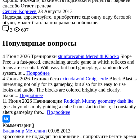
хорошо побежать, какие есть подсказки и рецепты? Заранее
спасибо
Ответ тренера
Сергей Корнеев
23 Августа 2013
Надежда, здравствуйте, приобретите еще одну пару беговой
обуви, может быть на пол размера побольше.
3
697
Популярные вопросы
4 Июня 2026
Тренировки
stunforecabin Meredith Klocko
Slope
Free is a fast-paced, entertaining arcade game in which reflexes and
focus are essential. With easy but hard gameplay, a random level
system, st...
Подробнее
4 Июня 2026
Техника бега
extendawful Craig Jerde
Block Blast is
interesting not only for its gameplay, but also for its easy-to-use
looks and audio. The blocks are colored brightly and clearly,
makin...
Подробнее
11 Июня 2026
Начинающим
Rudolph Murray
geometry dash lite
goes beyond simply guiding a cube fr om start to finish; it constantly
alters gameplay thro...
Подробнее
Комментарии
3
Владимир Метелкин
09.08.2013
кроссовки не подходят по кривизне - попробуйте бегать время