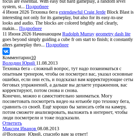
focus are essential. With easy but hard gameplay, a random level
system, st...
Подробнее
4 Июня 2026
Техника бега
extendawful Craig Jerde
Block Blast is
interesting not only for its gameplay, but also for its easy-to-use
looks and audio. The blocks are colored brightly and clearly,
makin...
Подробнее
11 Июня 2026
Начинающим
Rudolph Murray
geometry dash lite
goes beyond simply guiding a cube fr om start to finish; it constantly
alters gameplay thro...
Подробнее
Комментарии
10
Володин Юрий
11.08.2013
Техника бега - сложный вопрос, тут надо позаниматься с
опытным тренером, чтобы он посмотрел вас, указал основные
ошибки, если они есть, и подсказал вам корректирующие сеты
беговых упражнений, а дальше вы делаете упражнения, вас
корректируют, потом снова и снова.
Конечно, можно и самостоятельно заниматься. Могу
посоветовать посмотреть видео на ютьюбе про технику бега,
сравнить со своей. Ещё хорошо бы записать себя на камеру,
потом сможете анализировать, выложить в интернет, чтобы
люди посмотрели и тоже подсказали.
Ответить
Максим Иванов
08.08.2013
@Володин Юрий, спасибо вам за ответ!