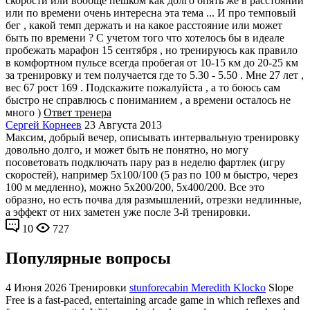
скорости или вообще пешком как долго опять же в расстоянии
или по времени очень интересна эта тема ... И про темповый
бег , какой темп держать и на какое расстояние или может
быть по времени ? С учетом того что хотелось бы в идеале
пробежать марафон 15 сентября , но тренируюсь как правило
в комфортном пульсе всегда пробегая от 10-15 км до 20-25 км
за тренировку и тем получается где то 5.30 - 5.50 . Мне 27 лет ,
вес 67 рост 169 . Подскажите пожалуйста , а то боюсь сам
быстро не справлюсь с пониманием , а времени осталось не
много )
Ответ тренера
Сергей Корнеев
23 Августа 2013
Максим, добрый вечер, описывать интервальную тренировку
довольно долго, и может быть не понятно, но могу
посоветовать подключать пару раз в неделю фартлек (игру
скоростей), например 5х100/100 (5 раз по 100 м быстро, через
100 м медленно), можно 5х200/200, 5х400/200. Все это
образно, но есть почва для размышлений, отрезки недлинные,
а эффект от них заметен уже после 3-й тренировки.
10
727
Популярные вопросы
4 Июня 2026
Тренировки
stunforecabin Meredith Klocko
Slope
Free is a fast-paced, entertaining arcade game in which reflexes and