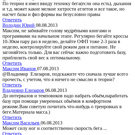
По теории я имел ввиду технику бега(если она есть), дыхания
и т.д. может какие мелкие хитрости атлетов и все такое, но
насчет базы и физ формы вы безусловно правы
Ответить
Володин Юрий
08.08.2013
Максим, не забивайте голову мудрёными книгами и
программами на начальном этапе. Регулярно бегайте кроссы
10-30км пару раз в неделю, делайте ОФП тоже 2-3 раза в
неделю, контролируйте свой режим дня и питание. Не
загоняйтесь только. Для вас сейчас важно подготовить базу,
приблизить свой вес к оптимальному.
Ответить
Максим Иванов
07.08.2013
@Владимир Елизаров, подскажите что сначала лучше всего
прочесть, с учетом, что я ничего не смыслю в теории?
Ответить
Владимир Елизаров
06.08.2013
До интервалов и темповиков надо набрать обьём,наработать
базу при помощи умеренных обьёмов в комфортном
режиме.Вам советую почитать что-нибудь о тренровках в
беге.Материала масса.)
Ответить
Максим Васильев
06.08.2013
Может силу ног и соответственно скорость бега ...
Ответить