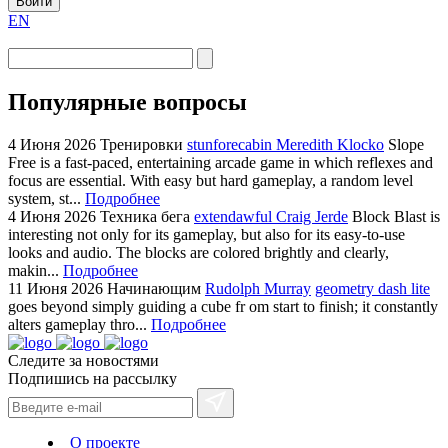
Войти
EN
Популярные вопросы
4 Июня 2026
Тренировки
stunforecabin Meredith Klocko
Slope
Free is a fast-paced, entertaining arcade game in which reflexes and
focus are essential. With easy but hard gameplay, a random level
system, st...
Подробнее
4 Июня 2026
Техника бега
extendawful Craig Jerde
Block Blast is
interesting not only for its gameplay, but also for its easy-to-use
looks and audio. The blocks are colored brightly and clearly,
makin...
Подробнее
11 Июня 2026
Начинающим
Rudolph Murray
geometry dash lite
goes beyond simply guiding a cube fr om start to finish; it constantly
alters gameplay thro...
Подробнее
Следите за новостями
Подпишись на рассылку
О проекте