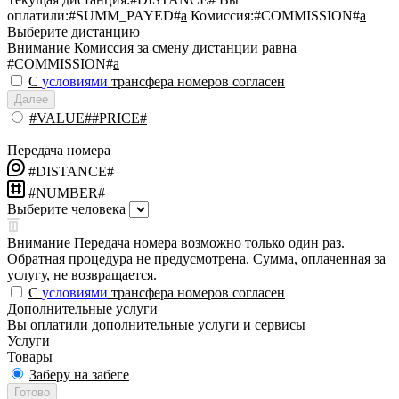
оплатили:
#SUMM_PAYED#
a
Комиссия:
#COMMISSION#
a
Выберите дистанцию
Внимание
Комиссия за смену дистанции равна
#COMMISSION#
a
С
условиями
трансфера номеров согласен
Далее
#VALUE##PRICE#
Передача номера
#DISTANCE#
#NUMBER#
Выберите человека
Внимание
Передача номера возможно только один раз.
Обратная процедура не предусмотрена. Сумма, оплаченная за
услугу, не возвращается.
С
условиями
трансфера номеров согласен
Дополнительные услуги
Вы оплатили дополнительные услуги и сервисы
Услуги
Товары
Заберу на забеге
Готово