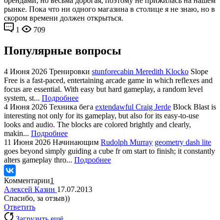
брендами, но весьма дорогая, поэтому не прижилась на нашем
рынке. Пока что ни одного магазина в столице я не знаю, но в
скором времени должен открыться.
1
709
Популярные вопросы
4 Июня 2026
Тренировки
stunforecabin Meredith Klocko
Slope
Free is a fast-paced, entertaining arcade game in which reflexes and
focus are essential. With easy but hard gameplay, a random level
system, st...
Подробнее
4 Июня 2026
Техника бега
extendawful Craig Jerde
Block Blast is
interesting not only for its gameplay, but also for its easy-to-use
looks and audio. The blocks are colored brightly and clearly,
makin...
Подробнее
11 Июня 2026
Начинающим
Rudolph Murray
geometry dash lite
goes beyond simply guiding a cube fr om start to finish; it constantly
alters gameplay thro...
Подробнее
Комментарии
1
Алексей Казин
17.07.2013
Спасибо, за отзыв))
Ответить
Загрузить ещё