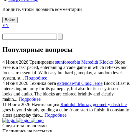
Войдите, чтобы добавить комментарий
Войти
EN
Популярные вопросы
4 Июня 2026
Тренировки
stunforecabin Meredith Klocko
Slope
Free is a fast-paced, entertaining arcade game in which reflexes and
focus are essential. With easy but hard gameplay, a random level
system, st...
Подробнее
4 Июня 2026
Техника бега
extendawful Craig Jerde
Block Blast is
interesting not only for its gameplay, but also for its easy-to-use
looks and audio. The blocks are colored brightly and clearly,
makin...
Подробнее
11 Июня 2026
Начинающим
Rudolph Murray
geometry dash lite
goes beyond simply guiding a cube fr om start to finish; it constantly
alters gameplay thro...
Подробнее
Следите за новостями
Подпишись на рассылку