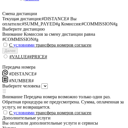
Смена дистанции
Текущая дистанция:
#DISTANCE#
Вы
оплатили:
#SUMM_PAYED#
a
Комиссия:
#COMMISSION#
a
Выберите дистанцию
Внимание
Комиссия за смену дистанции равна
#COMMISSION#
a
С
условиями
трансфера номеров согласен
Далее
#VALUE##PRICE#
Передача номера
#DISTANCE#
#NUMBER#
Выберите человека
Внимание
Передача номера возможно только один раз.
Обратная процедура не предусмотрена. Сумма, оплаченная за
услугу, не возвращается.
С
условиями
трансфера номеров согласен
Дополнительные услуги
Вы оплатили дополнительные услуги и сервисы