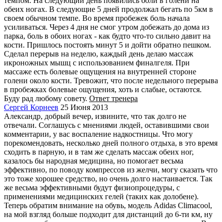
темпом. На следующий день появились боли в голени на
обеих ногах. В следующие 5 дней продолжал бегать по 5км в
своем обычном темпе. Во время пробежек боль начала
усиливаться. Через 4 дня не смог утром добежать до дома из
парка, боль в обоих ногах - как будто что-то сильно давит на
кости. Пришлось постоять минут 5 и дойти обратно пешком.
Сделал перерыв на неделю, каждый день делаю массаж
икроножных мышц с использованием финалгеля. При
массаже есть болевые ощущения на внутренней стороне
голени около кости. Тревожит, что после недельного перерыва
в пробежках болевые ощущения, хоть и слабые, остаются.
Буду рад любому совету.
Ответ тренера
Сергей Корнеев
25 Июня 2013
Александр, добрый вечер, извините, что так долго не
отвечали. Соглашусь с мнениями людей, оставившими свои
комментарии, у вас воспаление надкостницы. Что могу
порекомендовать, несколько дней полного отдыха, в это время
сходить в парную, и в там же сделать массаж обеих ног,
казалось бы народная медицина, но помогает весьма
эффективно, по поводу компрессов из желчи, могу сказать что
это тоже хорошее средство, но очень долго настаивается. Так
же весьма эффективными будут физиопроцедуры, с
применениями медицинских гелей (таких как долобене).
Теперь обратим внимание на обувь, модель Adidas Climacool,
на мой взгляд больше подходит для дистанций до 6-ти км, ну