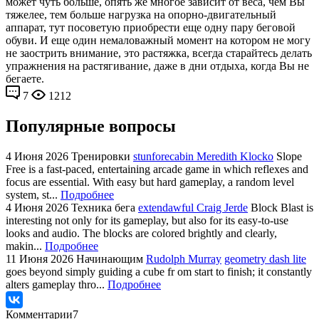
может чуть больше, опять же многое зависит от веса, чем Вы
тяжелее, тем больше нагрузка на опорно-двигательный
аппарат, тут посоветую приобрести еще одну пару беговой
обуви. И еще один немаловажный момент на котором не могу
не заострить внимание, это растяжка, всегда старайтесь делать
упражнения на растягивание, даже в дни отдыха, когда Вы не
бегаете.
7
1212
Популярные вопросы
4 Июня 2026
Тренировки
stunforecabin Meredith Klocko
Slope
Free is a fast-paced, entertaining arcade game in which reflexes and
focus are essential. With easy but hard gameplay, a random level
system, st...
Подробнее
4 Июня 2026
Техника бега
extendawful Craig Jerde
Block Blast is
interesting not only for its gameplay, but also for its easy-to-use
looks and audio. The blocks are colored brightly and clearly,
makin...
Подробнее
11 Июня 2026
Начинающим
Rudolph Murray
geometry dash lite
goes beyond simply guiding a cube fr om start to finish; it constantly
alters gameplay thro...
Подробнее
Комментарии
7