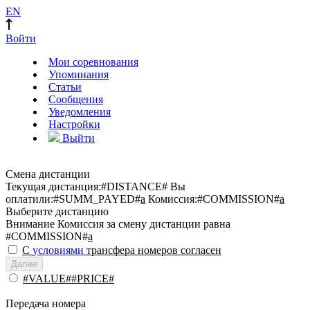
EN
Войти
Мои соревнования
Упоминания
Статьи
Сообщения
Уведомления
Настройки
Выйти
Смена дистанции
Текущая дистанция:
#DISTANCE#
Вы
оплатили:
#SUMM_PAYED#
a
Комиссия:
#COMMISSION#
a
Выберите дистанцию
Внимание
Комиссия за смену дистанции равна
#COMMISSION#
a
С
условиями
трансфера номеров согласен
Далее
#VALUE##PRICE#
Передача номера