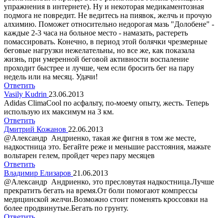
упражнения в интернете). Ну и некоторая медикаментозная
подмога не повредит. Не ведитесь на пиявок, желчь и прочую
алхимию. Поможет относительно недорогая мазь "Долобене" -
каждые 2-3 часа на больное место - намазать, растереть
помассировать. Конечно, в период этой болячки чрезмерные
беговые нагрузки нежелательны, но все же, как показала
жизнь, при умеренной беговой активности воспаление
проходит быстрее и лучше, чем если бросить бег на пару
недель или на месяц. Удачи!
Ответить
Vasily Kudrin
23.06.2013
Adidas ClimaCool по асфальту, по-моему опыту, жесть. Теперь
использую их максимум на 3 км.
Ответить
Дмитрий Кожанов
22.06.2013
@Александр Андриенко, такая же фигня в том же месте,
надкостница это. Бегайте реже и меньшие расстояния, мажьте
вольтарен гелем, пройдет через пару месяцев
Ответить
Владимир Елизаров
21.06.2013
@Александр Андриенко, это пресловутая надкостница.Лучше
прекратить бегать на время.От боли помогают компрессы
медицинской желчи.Возможно стоит поменять кроссовки на
более продвинутые.Бегать по грунту.
Ответить