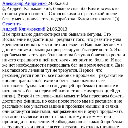
Александр Андриенко
24.06.2013
@Андрей Климковский, большое спасибо Вам и всем, кто
откликнулся за советы. С кросовками и с растяжкой после
бега у меня, получается, недоработка. Будем исправлять! )))
Ответить
Андрей Климковский
24.06.2013
Вам правильно диагностировали бывалые бегуны. Это
Воспаление надкостницы - результат того, что развитие узла
крепления связки к кости не поспевает за Вашими беговыми
достижениями - мышцы прогрессируют быстрее костей. Эта
проблема является для большинства бегунов болезнью роста и
ничего страшного в ней нет, хотя - неприятно, больно. И все
же нет необходимости прекращать бег на время лечения. Да и
как такового лечения тут не требуется. Первое, что
рекомендуется понять: все подобные проблемы - результат не
вполне правильной техники бега - надо начинать ее
исправлять буквально со следующей пробежки (поищите в
интернете - бег на передней части стопы с амортизацией до
пятки). Второй немаловажный момент: Мы перестаем бежать
достигнув финиша, но если после этого мы не растянем и не
расслабим все участвовавшие в пробежке мышцы и связки,
они останутся забитыми, напряженными и будут продолжать
вытягивать связки из кости - вот потому в этом месте и
происходит воспаление. Необходимо после каждой пробежки
растягиваться и прежде всего растягивать голень (поищите