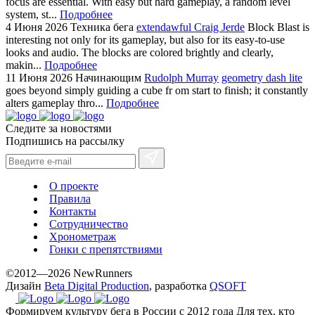
focus are essential. With easy but hard gameplay, a random level
system, st...
Подробнее
4 Июня 2026
Техника бега
extendawful Craig Jerde
Block Blast is
interesting not only for its gameplay, but also for its easy-to-use
looks and audio. The blocks are colored brightly and clearly,
makin...
Подробнее
11 Июня 2026
Начинающим
Rudolph Murray
geometry dash lite
goes beyond simply guiding a cube fr om start to finish; it constantly
alters gameplay thro...
Подробнее
Следите за новостями
Подпишись на рассылку
О проекте
Правила
Контакты
Сотрудничество
Хронометраж
Гонки с препятствиями
©2012—2026 NewRunners
Дизайн
Beta Digital Production
, разработка
QSOFT
Формируем культуру бега в России с 2012 года
Для тех, кто