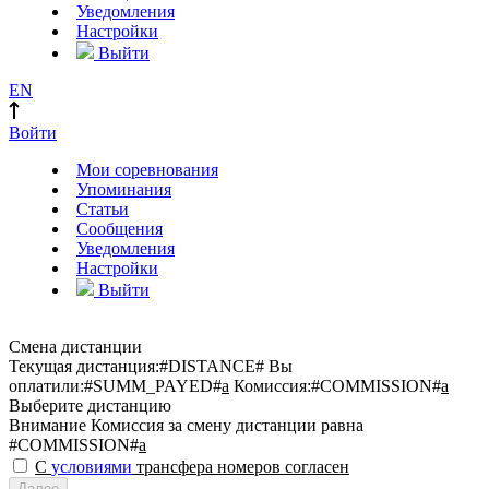
Уведомления
Настройки
Выйти
EN
Войти
Мои соревнования
Упоминания
Статьи
Сообщения
Уведомления
Настройки
Выйти
Смена дистанции
Текущая дистанция:
#DISTANCE#
Вы
оплатили:
#SUMM_PAYED#
a
Комиссия:
#COMMISSION#
a
Выберите дистанцию
Внимание
Комиссия за смену дистанции равна
#COMMISSION#
a
С
условиями
трансфера номеров согласен
Далее