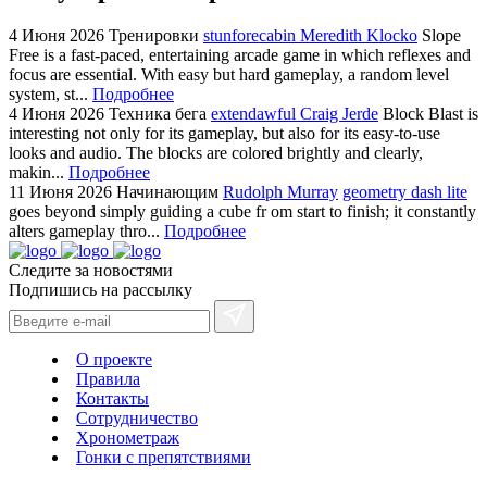
4 Июня 2026
Тренировки
stunforecabin Meredith Klocko
Slope
Free is a fast-paced, entertaining arcade game in which reflexes and
focus are essential. With easy but hard gameplay, a random level
system, st...
Подробнее
4 Июня 2026
Техника бега
extendawful Craig Jerde
Block Blast is
interesting not only for its gameplay, but also for its easy-to-use
looks and audio. The blocks are colored brightly and clearly,
makin...
Подробнее
11 Июня 2026
Начинающим
Rudolph Murray
geometry dash lite
goes beyond simply guiding a cube fr om start to finish; it constantly
alters gameplay thro...
Подробнее
Следите за новостями
Подпишись на рассылку
О проекте
Правила
Контакты
Сотрудничество
Хронометраж
Гонки с препятствиями