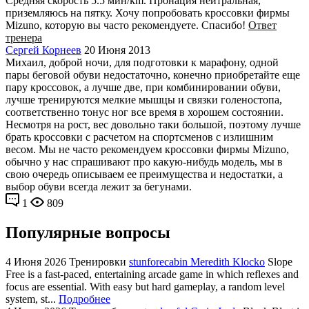
Средняя скорость 5.5 мин/km. Пронация нейтральная,
приземляюсь на пятку. Хочу попробовать кроссовки фирмы
Mizuno, которую вы часто рекомендуете. Спасибо!
Ответ
тренера
Сергей Корнеев
20 Июня 2013
Михаил, доброй ночи, для подготовки к марафону, одной
пары беговой обуви недостаточно, конечно приобретайте еще
пару кроссовок, а лучше две, при комбинировании обуви,
лучше тренируются мелкие мышцы и связки голеностопа,
соответственно тонус ног все время в хорошем состоянии.
Несмотря на рост, вес довольно таки большой, поэтому лучше
брать кроссовки с расчетом на спортсменов с излишним
весом. Мы не часто рекомендуем кроссовки фирмы Mizuno,
обычно у нас спрашивают про какую-нибудь модель, мы в
свою очередь описываем ее преимущества и недостатки, а
выбор обуви всегда лежит за бегунами.
1
809
Популярные вопросы
4 Июня 2026
Тренировки
stunforecabin Meredith Klocko
Slope
Free is a fast-paced, entertaining arcade game in which reflexes and
focus are essential. With easy but hard gameplay, a random level
system, st...
Подробнее