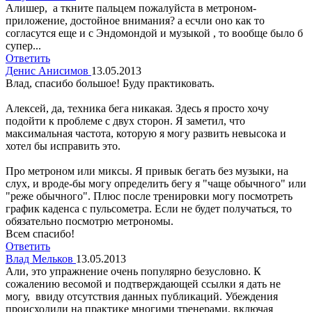
Алишер, а ткните пальцем пожалуйста в метроном-
приложение, достойное внимания? а есчли оно как то
согласутся еще и с Эндомондой и музыкой , то вообще было б
супер...
Ответить
Денис Анисимов
13.05.2013
Влад, спасибо большое! Буду практиковать.
Алексей, да, техника бега никакая. Здесь я просто хочу
подойти к проблеме с двух сторон. Я заметил, что
максимальная частота, которую я могу развить невысока и
хотел бы исправить это.
Про метроном или миксы. Я привык бегать без музыки, на
слух, и вроде-бы могу определить бегу я "чаще обычного" или
"реже обычного". Плюс после тренировки могу посмотреть
график каденса с пульсометра. Если не будет получаться, то
обязательно посмотрю метрономы.
Всем спасибо!
Ответить
Влад Мельков
13.05.2013
Али, это упражнение очень популярно безусловно. К
сожалению весомой и подтверждающей ссылки я дать не
могу, ввиду отсутствия данных публикаций. Убеждения
происходили на практике многими тренерами, включая