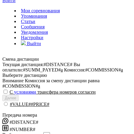
Войти
Мои соревнования
Упоминания
Статьи
Сообщения
Уведомления
Настройки
Выйти
Смена дистанции
Текущая дистанция:
#DISTANCE#
Вы
оплатили:
#SUMM_PAYED#
a
Комиссия:
#COMMISSION#
a
Выберите дистанцию
Внимание
Комиссия за смену дистанции равна
#COMMISSION#
a
С
условиями
трансфера номеров согласен
Далее
#VALUE##PRICE#
Передача номера
#DISTANCE#
#NUMBER#