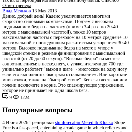
так вяло перебирая ногами не очень получается. Спасибо
Ответ тренера
Влад Мельков
13 Мая 2013
Денис, добрый день! Каденс увеличивается многими
скоростно-силовыми комплексами. Подъем с высоким
подниманием бедра на частоту (пример 3-4 раза по 20-40
метров с максимальной частотой), также 10 метров
максимальной частоты с переходом на 10 метров средней+ 10
максимальной с последующим раскатистым ускорением 30-40
метров. Высокое поднимание бедра на месте в упоре у
шведской стенки в режиме финиширования с максимальной
частотой (от 20 до 60 секунд). "Высокое бедро" на месте с
сопротивлением: в песке,снегу, с утяжелителями до 700 гр.;
уникально работает "выход в шаге" - многоскок на одну ногу,
если его выполнять с быстрым отталкиванием. Или короткие
многоскоки, также на "быстрой стопе". Бег с захлестыванием
голени исключите в корне. Это спазмирующее упражнение,
которое не принимает ни одна школа бега.
9
1224
Популярные вопросы
4 Июня 2026
Тренировки
stunforecabin Meredith Klocko
Slope
Free is a fast-paced, entertaining arcade game in which reflexes and