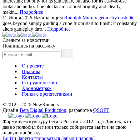
interesting not only for its gameplay, but also for its easy-to-use
looks and audio. The blocks are colored brightly and clearly,
makin...
Подробнее
11 Июня 2026
Начинающим
Rudolph Murray
geometry dash lite
goes beyond simply guiding a cube fr om start to finish; it constantly
alters gameplay thro...
Подробнее
Следите за новостями
Подпишись на рассылку
О проекте
Правила
Контакты
Сотрудничество
Хронометраж
Гонки с препятствиями
©2012—2026 NewRunners
Дизайн
Beta Digital Production
, разработка
QSOFT
Формируем культуру бега в России с 2012 года
Для тех, кто
давно полюбил бег или только собирается выйти на свою
первую пробежку
Войти
Зарегистрироваться
Забыли пароль?