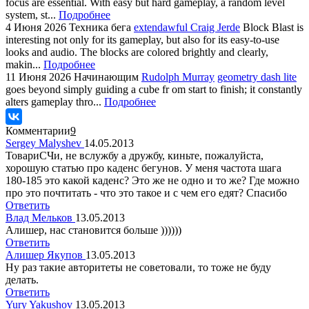
focus are essential. With easy but hard gameplay, a random level
system, st...
Подробнее
4 Июня 2026
Техника бега
extendawful Craig Jerde
Block Blast is
interesting not only for its gameplay, but also for its easy-to-use
looks and audio. The blocks are colored brightly and clearly,
makin...
Подробнее
11 Июня 2026
Начинающим
Rudolph Murray
geometry dash lite
goes beyond simply guiding a cube fr om start to finish; it constantly
alters gameplay thro...
Подробнее
Комментарии
9
Sergey Malyshev
14.05.2013
ТовариСЧи, не вслужбу а дружбу, киньте, пожалуйста,
хорошую статью про каденс бегунов. У меня частота шага
180-185 это какой каденс? Это же не одно и то же? Где можно
про это почтитать - что это такое и с чем его едят? Спасибо
Ответить
Влад Мельков
13.05.2013
Алишер, нас становится больше ))))))
Ответить
Алишер Якупов
13.05.2013
Ну раз такие авторитеты не советовали, то тоже не буду
делать.
Ответить
Yury Yakushov
13.05.2013