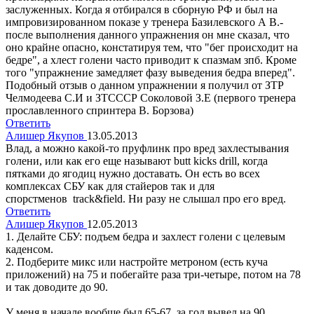
заслуженных. Когда я отбирался в сборную РФ и был на
импровизированном показе у тренера Базилевского А В.-
после выполнения данного упражнения он мне сказал, что
оно крайне опасно, констатируя тем, что "бег происходит на
бедре", а хлест голени часто приводит к спазмам зпб. Кроме
того "упражнение замедляет фазу выведения бедра вперед".
Подобный отзыв о данном упражнении я получил от ЗТР
Челмодеева С.И и ЗТСССР Соколовой З.Е (первого тренера
прославленного спринтера В. Борзова)
Ответить
Алишер Якупов
13.05.2013
Влад, а можно какой-то пруфлинк про вред захлестывания
голени, или как его еще называют butt kicks drill, когда
пятками до ягодиц нужно доставать. Он есть во всех
комплексах СБУ как для стайеров так и для
спорстменов track&field. Ни разу не слышал про его вред.
Ответить
Алишер Якупов
12.05.2013
1. Делайте СБУ: подъем бедра и захлест голени с целевым
каденсом.
2. Подберите микс или настройте метроном (есть куча
приложений) на 75 и побегайте раза три-четыре, потом на 78
и так доводите до 90.
У меня в начале вообще был 65-67, за год вывел на 90.