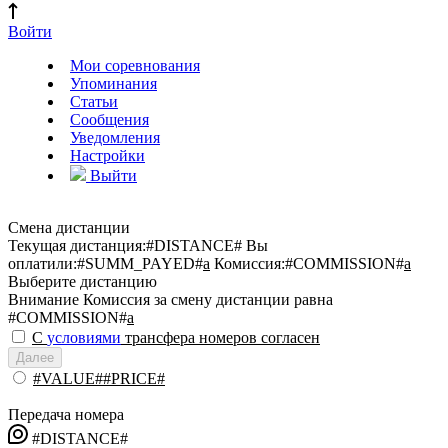
Войти
Мои соревнования
Упоминания
Статьи
Сообщения
Уведомления
Настройки
Выйти
Смена дистанции
Текущая дистанция:
#DISTANCE#
Вы
оплатили:
#SUMM_PAYED#
a
Комиссия:
#COMMISSION#
a
Выберите дистанцию
Внимание
Комиссия за смену дистанции равна
#COMMISSION#
a
С
условиями
трансфера номеров согласен
Далее
#VALUE##PRICE#
Передача номера
#DISTANCE#