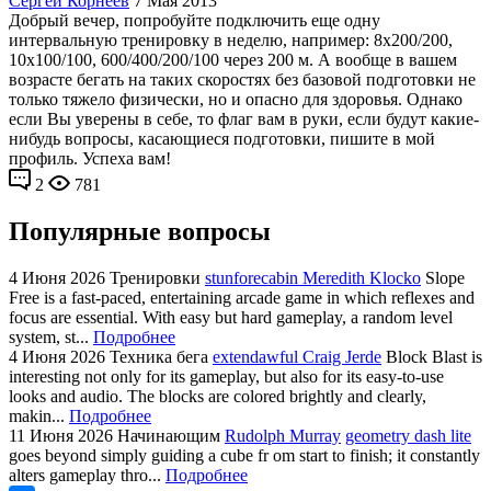
Сергей Корнеев
7 Мая 2013
Добрый вечер, попробуйте подключить еще одну
интервальную тренировку в неделю, например: 8х200/200,
10х100/100, 600/400/200/100 через 200 м. А вообще в вашем
возрасте бегать на таких скоростях без базовой подготовки не
только тяжело физически, но и опасно для здоровья. Однако
если Вы уверены в себе, то флаг вам в руки, если будут какие-
нибудь вопросы, касающиеся подготовки, пишите в мой
профиль. Успеха вам!
2
781
Популярные вопросы
4 Июня 2026
Тренировки
stunforecabin Meredith Klocko
Slope
Free is a fast-paced, entertaining arcade game in which reflexes and
focus are essential. With easy but hard gameplay, a random level
system, st...
Подробнее
4 Июня 2026
Техника бега
extendawful Craig Jerde
Block Blast is
interesting not only for its gameplay, but also for its easy-to-use
looks and audio. The blocks are colored brightly and clearly,
makin...
Подробнее
11 Июня 2026
Начинающим
Rudolph Murray
geometry dash lite
goes beyond simply guiding a cube fr om start to finish; it constantly
alters gameplay thro...
Подробнее