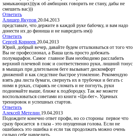
замыкающих)))уж об амбициях говорить не стану, дабы не
смешить вас)))
Ответить
Алишер Якупов
20.04.2013
представьте, что держите в каждой руке бабочку, и вам надо
донести их до финиша и не навредить им))
Ответить
Сергей Корнеев
20.04.2013
Юрий, добрый вечер, давайте будем отталкиваться от того что
Вы не профессионал, а Ваша цель просто добежать
полумарафон. Самое главное Вам необходимо расслабить
верхний плечевой пояс и соответственно руки, лишний тонус
в мышцах при длительном беге вызывает дискомфорт
движений и как следствие быстрое утомление. Рекомендую
взять два листа бумаги, свернуть их в трубочки и бегать с
ними в руках, стараясь не сломать и не погнуть, руки
поднимайте выше, ближе к подбородку. Так же можете
воспользоваться советами из книги «Ци-бег». Удачных
тренировок и успешных стартов.
Ответить
Алексей Метелин
19.04.2013
Подождите конечно ответ профи, но со стороны первое что
сразу бросается в глаза - это опущенная голова. Если не
ошибаюсь это ошибка и если так продолжать можно очень
сильно себе навредить.