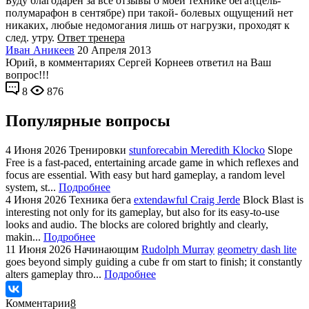
Буду благодарен за все отзывы о моей технике бега!(цель-
полумарафон в сентябре) при такой- болевых ощущений нет
никаких, любые недомогания лишь от нагрузки, проходят к
след. утру.
Ответ тренера
Иван Аникеев
20 Апреля 2013
Юрий, в комментариях Сергей Корнеев ответил на Ваш
вопрос!!!
8
876
Популярные вопросы
4 Июня 2026
Тренировки
stunforecabin Meredith Klocko
Slope
Free is a fast-paced, entertaining arcade game in which reflexes and
focus are essential. With easy but hard gameplay, a random level
system, st...
Подробнее
4 Июня 2026
Техника бега
extendawful Craig Jerde
Block Blast is
interesting not only for its gameplay, but also for its easy-to-use
looks and audio. The blocks are colored brightly and clearly,
makin...
Подробнее
11 Июня 2026
Начинающим
Rudolph Murray
geometry dash lite
goes beyond simply guiding a cube fr om start to finish; it constantly
alters gameplay thro...
Подробнее
Комментарии
8