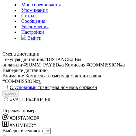
Мои соревнования
Упоминания
Статьи
Сообщения
Уведомления
Настройки
Выйти
Смена дистанции
Текущая дистанция:
#DISTANCE#
Вы
оплатили:
#SUMM_PAYED#
a
Комиссия:
#COMMISSION#
a
Выберите дистанцию
Внимание
Комиссия за смену дистанции равна
#COMMISSION#
a
С
условиями
трансфера номеров согласен
Далее
#VALUE##PRICE#
Передача номера
#DISTANCE#
#NUMBER#
Выберите человека