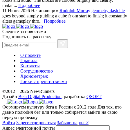
looks and audio. The blocks are colored brightly and clearly,
makin...
Подробнее
11 Июня 2026
Начинающим
Rudolph Murray
geometry dash lite
goes beyond simply guiding a cube fr om start to finish; it constantly
alters gameplay thro...
Подробнее
Следите за новостями
Подпишись на рассылку
О проекте
Правила
Контакты
Сотрудничество
Хронометраж
Гонки с препятствиями
©2012—2026 NewRunners
Дизайн
Beta Digital Production
, разработка
QSOFT
Формируем культуру бега в России с 2012 года
Для тех, кто
давно полюбил бег или только собирается выйти на свою
первую пробежку
Войти
Зарегистрироваться
Забыли пароль?
Адрес электронной почты