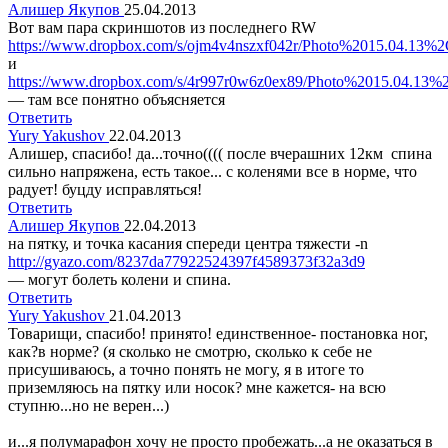
Алишер Якупов
25.04.2013
Вот вам пара скриншотов из последнего RW
https://www.dropbox.com/s/ojm4v4nszxf042r/Photo%2015.04.1
и
https://www.dropbox.com/s/4r997r0w6z0ex89/Photo%2015.04.1
— там все понятно объясняется
Ответить
Yury Yakushov
22.04.2013
Алишер, спасибо! да...точно(((( после вчерашних 12км спина
сильно напряжена, есть такое... с коленями все в норме, что
радует! буцду исправляться!
Ответить
Алишер Якупов
22.04.2013
на пятку, и точка касания спереди центра тяжести -n
http://gyazo.com/8237da77922524397f4589373f32a3d9
— могут болеть колени и спина.
Ответить
Yury Yakushov
21.04.2013
Товарищи, спасибо! принято! единственное- постановка ног,
как?в норме? (я сколько не смотрю, сколько к себе не
присушиваюсь, а точно понять не могу, я в итоге то
приземляюсь на пятку или носок? мне кажется- на всю
ступню...но не верен...)
и...я полумарафон хочу не просто пробежать...а не оказаться в