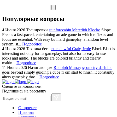
Популярные вопросы
4 Июня 2026
Тренировки
stunforecabin Meredith Klocko
Slope
Free is a fast-paced, entertaining arcade game in which reflexes and
focus are essential. With easy but hard gameplay, a random level
system, st...
Подробнее
4 Июня 2026
Техника бега
extendawful Craig Jerde
Block Blast is
interesting not only for its gameplay, but also for its easy-to-use
looks and audio. The blocks are colored brightly and clearly,
makin...
Подробнее
11 Июня 2026
Начинающим
Rudolph Murray
geometry dash lite
goes beyond simply guiding a cube fr om start to finish; it constantly
alters gameplay thro...
Подробнее
Следите за новостями
Подпишись на рассылку
О проекте
Правила