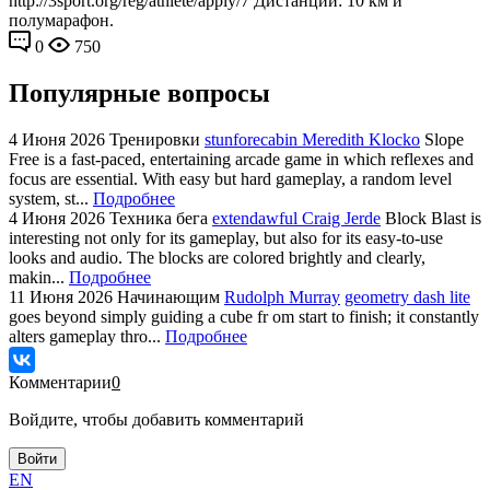
http://3sport.org/reg/athlete/apply/7 Дистанции: 10 км и
полумарафон.
0
750
Популярные вопросы
4 Июня 2026
Тренировки
stunforecabin Meredith Klocko
Slope
Free is a fast-paced, entertaining arcade game in which reflexes and
focus are essential. With easy but hard gameplay, a random level
system, st...
Подробнее
4 Июня 2026
Техника бега
extendawful Craig Jerde
Block Blast is
interesting not only for its gameplay, but also for its easy-to-use
looks and audio. The blocks are colored brightly and clearly,
makin...
Подробнее
11 Июня 2026
Начинающим
Rudolph Murray
geometry dash lite
goes beyond simply guiding a cube fr om start to finish; it constantly
alters gameplay thro...
Подробнее
Комментарии
0
Войдите, чтобы добавить комментарий
Войти
EN