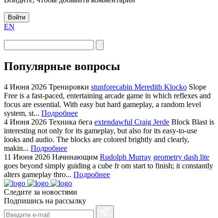
Войти
EN
Популярные вопросы
4 Июня 2026
Тренировки
stunforecabin Meredith Klocko
Slope
Free is a fast-paced, entertaining arcade game in which reflexes and
focus are essential. With easy but hard gameplay, a random level
system, st...
Подробнее
4 Июня 2026
Техника бега
extendawful Craig Jerde
Block Blast is
interesting not only for its gameplay, but also for its easy-to-use
looks and audio. The blocks are colored brightly and clearly,
makin...
Подробнее
11 Июня 2026
Начинающим
Rudolph Murray
geometry dash lite
goes beyond simply guiding a cube fr om start to finish; it constantly
alters gameplay thro...
Подробнее
Следите за новостями
Подпишись на рассылку