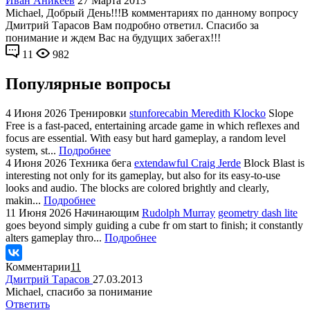
Иван Аникеев
27 Марта 2013
Michael, Добрый День!!!В комментариях по данному вопросу
Дмитрий Тарасов Вам подробно ответил. Спасибо за
понимание и ждем Вас на будущих забегах!!!
11
982
Популярные вопросы
4 Июня 2026
Тренировки
stunforecabin Meredith Klocko
Slope
Free is a fast-paced, entertaining arcade game in which reflexes and
focus are essential. With easy but hard gameplay, a random level
system, st...
Подробнее
4 Июня 2026
Техника бега
extendawful Craig Jerde
Block Blast is
interesting not only for its gameplay, but also for its easy-to-use
looks and audio. The blocks are colored brightly and clearly,
makin...
Подробнее
11 Июня 2026
Начинающим
Rudolph Murray
geometry dash lite
goes beyond simply guiding a cube fr om start to finish; it constantly
alters gameplay thro...
Подробнее
Комментарии
11
Дмитрий Тарасов
27.03.2013
Michael, спасибо за понимание
Ответить