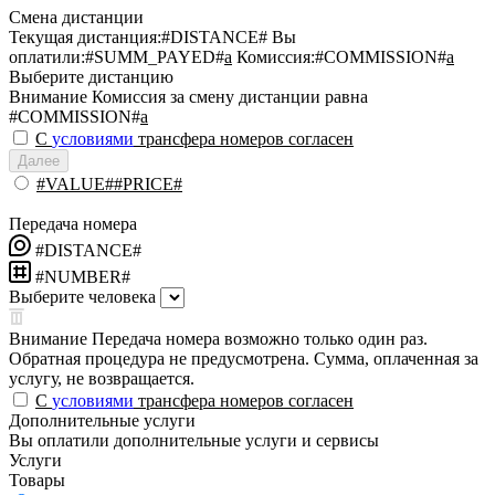
Смена дистанции
Текущая дистанция:
#DISTANCE#
Вы
оплатили:
#SUMM_PAYED#
a
Комиссия:
#COMMISSION#
a
Выберите дистанцию
Внимание
Комиссия за смену дистанции равна
#COMMISSION#
a
С
условиями
трансфера номеров согласен
Далее
#VALUE##PRICE#
Передача номера
#DISTANCE#
#NUMBER#
Выберите человека
Внимание
Передача номера возможно только один раз.
Обратная процедура не предусмотрена. Сумма, оплаченная за
услугу, не возвращается.
С
условиями
трансфера номеров согласен
Дополнительные услуги
Вы оплатили дополнительные услуги и сервисы
Услуги
Товары