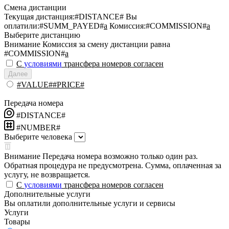
Смена дистанции
Текущая дистанция:
#DISTANCE#
Вы
оплатили:
#SUMM_PAYED#
a
Комиссия:
#COMMISSION#
a
Выберите дистанцию
Внимание
Комиссия за смену дистанции равна
#COMMISSION#
a
С
условиями
трансфера номеров согласен
Далее
#VALUE##PRICE#
Передача номера
#DISTANCE#
#NUMBER#
Выберите человека
Внимание
Передача номера возможно только один раз.
Обратная процедура не предусмотрена. Сумма, оплаченная за
услугу, не возвращается.
С
условиями
трансфера номеров согласен
Дополнительные услуги
Вы оплатили дополнительные услуги и сервисы
Услуги
Товары