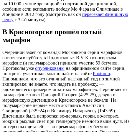
на 10 000 км «не зрелищной» спортивной дисциплиной,
особенно если вспомнить победу Мо Фара на Олимпиаде в
Лондоне в 2012 году (смотрите, как он
пересекает финишную
черту
с 32-й минуты):
В Красногорске прошёл пятый
марафон
Очередной забег от команды Московской серии марафонов
состоялся в субботу в Подмосковье. В V Красногорском
марафоне (и полумарафоне) приняли участие 59 бегунов.
Протоколы уже
опубликованы
на официальном сайте серии,
портреты участников можно найти на сайте
Photorun
.
Напоминаем, что это отличный наглядный гид по зимней
экипировке: не знаете, что надеть на пробежку, —
вдохновитесь примером опытных марафонцев. Первое место
на марафоне занял Григорий Лазарев (4:25:25), девушки
марафонскую дистанцию в Красногорске не бежали. На
полумарафоне первые места достались Анастасии
Свиридовой (2:29:24) и Велимиру Назарычеву (1:43:59).
Дистанция была непростая: во-первых, горки, во-вторых,
мокрый рыхлый снег при температуре немного выше нуля. Из
интересных деталей — во время марафона у бегунов
произошёл небольшой конфликт с лыжниками. Оказалось,