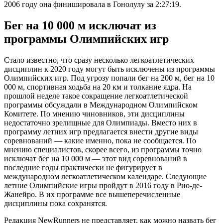
2006 году она финишировала в Гонолулу за 2:27:19.
Бег на 10 000 м исключат из
программы Олимпийских игр
Стало известно, что сразу несколько легкоатлетических
дисциплин к 2020 году могут быть исключены из программы
Олимпийских игр. Под угрозу попали бег на 200 м, бег на 10
000 м, спортивная ходьба на 20 км и толкание ядра. На
прошлой неделе такое сокращение легкоатлетической
программы обсуждали в Международном Олимпийском
Комитете. По мнению чиновников, эти дисциплины
недостаточно зрелищные для Олимпиады. Вместо них в
программу летних игр предлагается внести другие виды
соревнований — какие именно, пока не сообщается. По
мнению специалистов, скорее всего, из программы точно
исключат бег на 10 000 м — этот вид соревнований в
последние годы практически не фигурирует в
международном легкоатлетическом календаре. Следующие
летние Олимпийские игры пройдут в 2016 году в Рио-де-
Жанейро. В их программе все вышеперечисленные
дисциплины пока сохранятся.
Редакция NewRunners не представляет, как можно назвать бег