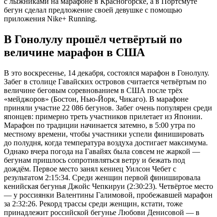
с лыжниками на марафоне в Красногорске, а в Портсмуте
бегун сделал предложение своей девушке с помощью
приложения Nike+ Running.
В Гонолулу прошёл четвёртый по
величине марафон в США
В это воскресенье, 14 декабря, состоялся марафон в Гонолулу.
Забег в столице Гавайских островов считается четвёртым по
величине беговым соревнованием в США после трёх
«мейджоров» (Бостон, Нью-Йорк, Чикаго). В марафоне
приняли участие 22 086 бегунов. Забег очень популярен среди
японцев: примерно треть участников прилетает из Японии.
Марафон по традиции начинается затемно, в 5:00 утра по
местному времени, чтобы участники успели финишировать
до полудня, когда температура воздуха достигает максимума.
Однако вчера погода на Гавайях была совсем не жаркой —
бегунам пришлось сопротивляться ветру и бежать под
дождём. Первое место занял кениец Уилсон Чебет с
результатом 2:15:34. Среди женщин первой финишировала
кенийская бегунья Джойс Чепкируи (2:30:23). Четвёртое место
— у россиянки Валентины Галимовой, пробежавшей марафон
за 2:32:26. Рекорд трассы среди женщин, кстати, тоже
принадлежит российской бегунье Любови Денисовой — в