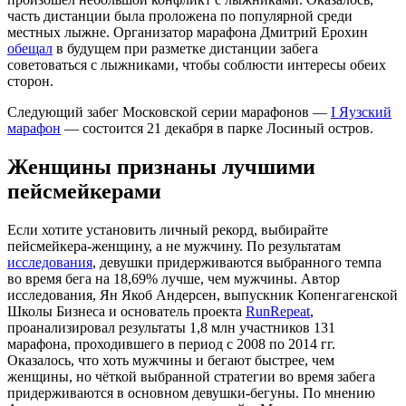
часть дистанции была проложена по популярной среди
местных лыжне. Организатор марафона Дмитрий Ерохин
обещал
в будущем при разметке дистанции забега
советоваться с лыжниками, чтобы соблюсти интересы обеих
сторон.
Следующий забег Московской серии марафонов —
I Яузский
марафон
— состоится 21 декабря в парке Лосиный остров.
Женщины признаны лучшими
пейсмейкерами
Если хотите установить личный рекорд, выбирайте
пейсмейкера-женщину, а не мужчину. По результатам
исследования
, девушки придерживаются выбранного темпа
во время бега на 18,69% лучше, чем мужчины. Автор
исследования, Ян Якоб Андерсен, выпускник Копенгагенской
Школы Бизнеса и основатель проекта
RunRepeat
,
проанализировал результаты 1,8 млн участников 131
марафона, проходившего в период с 2008 по 2014 гг.
Оказалось, что хоть мужчины и бегают быстрее, чем
женщины, но чёткой выбранной стратегии во время забега
придерживаются в основном девушки-бегуны. По мнению