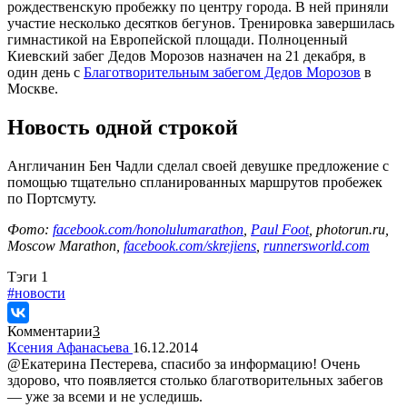
рождественскую пробежку по центру города. В ней приняли
участие несколько десятков бегунов. Тренировка завершилась
гимнастикой на Европейской площади. Полноценный
Киевский забег Дедов Морозов назначен на 21 декабря, в
один день с
Благотворительным забегом Дедов Морозов
в
Москве.
Новость одной строкой
Англичанин Бен Чадли сделал своей девушке предложение с
помощью тщательно спланированных маршрутов пробежек
по Портсмуту.
Фото:
facebook.com/honolulumarathon
,
Paul Foot
, photorun.ru,
Moscow Marathon,
facebook.com/skrejiens
,
runnersworld.com
Tэги
1
#новости
Комментарии
3
Ксения Афанасьева
16.12.2014
@Екатерина Пестерева, спасибо за информацию! Очень
здорово, что появляется столько благотворительных забегов
— уже за всеми и не уследишь.