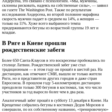
Андерсена, это связано с психологией. «Мы, мужчины,
склонны рисковать, надеясь на собственные силы», — заявил
он газете The Washington Post. Также по результатам
исследования Андерсена, во второй половине марафона
скорость мужчин падает в среднем на 14%, а женщин —
только на 11%. Хуже всего выбранного темпа
придерживаются бегуны из возрастной группы 19 лет и
младше.
В Риге и Киеве прошли
рождественские забеги
Более 650 Санта-Клаусов в это воскресенье пробежались по
столице Латвии. Рождественский забег уже стал
традиционным — в этом году он прошёл в шестой раз. На
дистанцию, как отмечают СМИ, вышли не только жители
Риги, но и представители других городов и даже стран
Евросоюза. В прошлом году 5-километровую дистанцию
преодолели только 300 бегунов в костюмах, так что число
участников за год выросло более чем в два раза.
Аналогичный забег прошёл в субботу 13 декабря в Киеве. На
Крещатике собрались бегуны в костюмах Дедов Морозов и
совершили, по их собственному названию, «тренировочную»