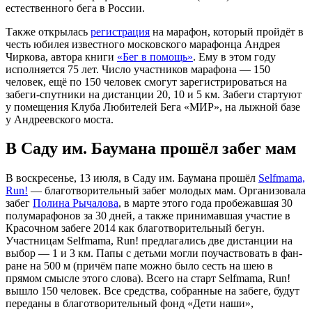
естественного бега в России.
Также открылась
регистрация
на марафон, который пройдёт в
честь юбилея известного московского марафонца Андрея
Чиркова, автора книги
«Бег в помощь»
. Ему в этом году
исполняется 75 лет. Число участников марафона — 150
человек, ещё по 150 человек смогут зарегистрироваться на
забеги-спутники на дистанции 20, 10 и 5 км. Забеги стартуют
у помещения Клуба Любителей Бега «МИР», на лыжной базе
у Андреевского моста.
В Саду им. Баумана прошёл забег мам
В воскресенье, 13 июля, в Саду им. Баумана прошёл
Selfmama,
Run!
— благотворительный забег молодых мам. Организовала
забег
Полина Рычалова
, в марте этого года пробежавшая 30
полумарафонов за 30 дней, а также принимавшая участие в
Красочном забеге 2014 как благотворительный бегун.
Участницам Selfmama, Run! предлагались две дистанции на
выбор — 1 и 3 км. Папы с детьми могли поучаствовать в фан-
ране на 500 м (причём папе можно было сесть на шею в
прямом смысле этого слова). Всего на старт Selfmama, Run!
вышло 150 человек. Все средства, собранные на забеге, будут
переданы в благотворительный фонд «Дети наши»,