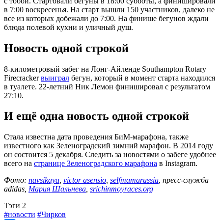
с тобой. Стартовали бегуны в 18:00 субботы, а финишировали
в 7:00 воскресенья. На старт вышли 150 участников, далеко не
все из которых добежали до 7:00. На финише бегунов ждали
блюда полевой кухни и уличный душ.
Новость одной строкой
8-километровый забег на Лонг-Айленде Southampton Rotary
Firecracker
выиграл
бегун, который в момент старта находился
в туалете. 22-летний Ник Лемон финишировал с результатом
27:10.
И ещё одна новость одной строкой
Стала известна дата проведения БиМ-марафона, также
известного как Зеленоградский зимний марафон. В 2014 году
он состоится 5 декабря. Следить за новостями о забеге удобнее
всего на
странице Зеленоградского марафона
в Instagram.
Фото:
navsikaya
,
victor asensio
,
selfmamarussia
, пресс-служба
adidas,
Мария Шальнева
,
srichinmoyraces.org
Tэги
2
#новости
#Чирков