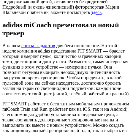
поддерживающий детей, оставшихся без родителей.
Подробный (и очень живописный) фоторепортаж Марии
Шальневой с забега вы можете посмотреть
здесь
.
adidas miCoach презентовала новый
трекер
В нашем
списке гаджетов
для бега пополнение. На этой
неделе компания adidas представила FIT SMART — браслет,
который измеряет пульс, количество затраченных калорий,
темп, дистанцию и длину шага. Разумеется, самая интересная
функция в этом устройстве — измерение пульса. Она
позволит бегунам выбирать необходимую интенсивность
нагрузок во время тренировок. Чтобы определить, в какой
пульсовой зоне вы сейчас находитесь, достаточно бросить
взгляд на экран со светодиодной подсветкой: каждой зоне
соответствует свой цвет (синий, зелёный, жёлтый и красный).
FIT SMART работает с бесплатным мобильным приложением
miCoach Train and Run (работает как на iOS, так и на Android).
С его помощью удобно устанавливать недельные цели, а
также составлять долгосрочные тренировочные планы и
выполнять их вместе с новым устройством. Можно создать
как индивидуальный тренировочный план, так и выбрать из