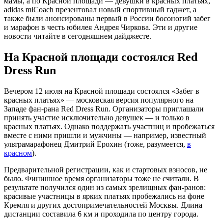
мамы, а по Красной площади — девушки в красных платьях,
adidas miCoach презентовал новый спортивный гаджет, а
также были анонсированы первый в России босоногий забег
и марафон в честь юбилея Андрея Чиркова. Эти и другие
новости читайте в сегодняшнем дайджесте.
На Красной площади состоялся Red
Dress Run
Вечером 12 июля на Красной площади состоялся «Забег в
красных платьях» — московская версия популярного на
Западе фан-рана Red Dress Run. Организаторы приглашали
принять участие исключительно девушек — и только в
красных платьях. Однако поддержать участниц и пробежаться
вместе с ними пришли и мужчины — например, известный
ультрамарафонец Дмитрий Ерохин (тоже, разумеется,
в
красном
).
Предварительной регистрации, как и стартовых взносов, не
было. Финишное время организаторы тоже не считали. В
результате получился один из самых зрелищных фан-ранов:
красивые участницы в ярких платьях пробежались на фоне
Кремля и других достопримечательностей Москвы. Длина
дистанции составила 6 км и проходила по центру города.