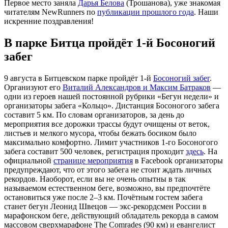
Первое место заняла
Дарья Белова
(Трошанова), уже знакомая
читателям NewRunners по
публикации прошлого года
. Наши
искренние поздравления!
В парке Битца пройдёт 1-й Босоногий
забег
9 августа в Битцевском парке пройдёт 1-й
Босоногий забег
.
Организуют его
Виталий Александров и Максим Батраков
—
одни из героев нашей постоянной рубрики «Бегун недели» и
организаторы забега «Кольцо». Дистанция Босоногого забега
составит 5 км. По словам организаторов, за день до
мероприятия все дорожки трассы будут очищены от веток,
листьев и мелкого мусора, чтобы бежать босиком было
максимально комфортно. Лимит участников 1-го Босоногого
забега составит 500 человек, регистрация проходит
здесь
. На
официальной
странице мероприятия
в Facebook организаторы
предупреждают, что от этого забега не стоит ждать личных
рекордов. Наоборот, если вы не очень опытны в так
называемом естественном беге, возможно, вы предпочтёте
остановиться уже после 2–3 км. Почётным гостем забега
станет бегун Леонид Швецов — экс-рекордсмен России в
марафонском беге, действующий обладатель рекорда в самом
массовом сверхмарафоне The Comrades (90 км) и евангелист