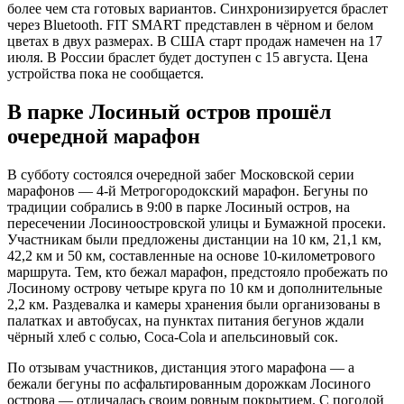
более чем ста готовых вариантов. Синхронизируется браслет
через Bluetooth. FIT SMART представлен в чёрном и белом
цветах в двух размерах. В США старт продаж намечен на 17
июля. В России браслет будет доступен с 15 августа. Цена
устройства пока не сообщается.
В парке Лосиный остров прошёл
очередной марафон
В субботу состоялся очередной забег Московской серии
марафонов — 4-й Метрогородокский марафон. Бегуны по
традиции собрались в 9:00 в парке Лосиный остров, на
пересечении Лосиноостровской улицы и Бумажной просеки.
Участникам были предложены дистанции на 10 км, 21,1 км,
42,2 км и 50 км, составленные на основе 10-километрового
маршрута. Тем, кто бежал марафон, предстояло пробежать по
Лосиному острову четыре круга по 10 км и дополнительные
2,2 км. Раздевалка и камеры хранения были организованы в
палатках и автобусах, на пунктах питания бегунов ждали
чёрный хлеб с солью, Coca-Cola и апельсиновый сок.
По отзывам участников, дистанция этого марафона — а
бежали бегуны по асфальтированным дорожкам Лосиного
острова — отличалась своим ровным покрытием. С погодой