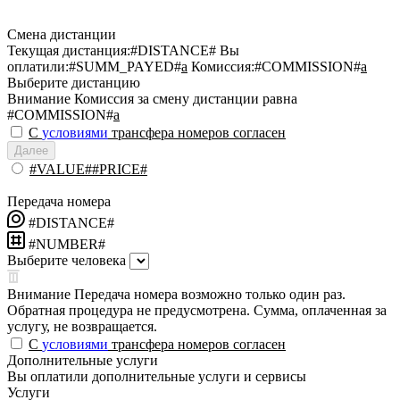
Смена дистанции
Текущая дистанция:
#DISTANCE#
Вы
оплатили:
#SUMM_PAYED#
a
Комиссия:
#COMMISSION#
a
Выберите дистанцию
Внимание
Комиссия за смену дистанции равна
#COMMISSION#
a
С
условиями
трансфера номеров согласен
Далее
#VALUE##PRICE#
Передача номера
#DISTANCE#
#NUMBER#
Выберите человека
Внимание
Передача номера возможно только один раз.
Обратная процедура не предусмотрена. Сумма, оплаченная за
услугу, не возвращается.
С
условиями
трансфера номеров согласен
Дополнительные услуги
Вы оплатили дополнительные услуги и сервисы
Услуги