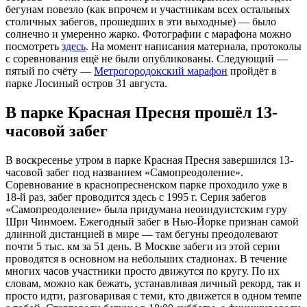
бегунам повезло (как впрочем и участникам всех остальных
столичных забегов, прошедших в эти выходные) — было
солнечно и умеренно жарко. Фотографии с марафона можно
посмотреть
здесь
. На момент написания материала, протоколы
с соревнования ещё не были опубликованы. Следующий —
пятый по счёту —
Метрогородокский марафон
пройдёт в
парке Лосиный остров 31 августа.
В парке Красная Пресня прошёл 13-
часовой забег
В воскресенье утром в парке Красная Пресня завершился 13-
часовой забег под названием «Самопреодоление».
Соревнование в краснопресненском парке проходило уже в
18-й раз, забег проводится здесь с 1995 г. Серия забегов
«Самопреодоление» была придумана неоиндуистским гуру
Шри Чинмоем. Ежегодный забег в Нью-Йорке признан самой
длинной дистанцией в мире — там бегуны преодолевают
почти 5 тыс. км за 51 день. В Москве забеги из этой серии
проводятся в основном на небольших стадионах. В течение
многих часов участники просто движутся по кругу. По их
словам, можно как бежать, устанавливая личный рекорд, так и
просто идти, разговаривая с теми, кто движется в одном темпе