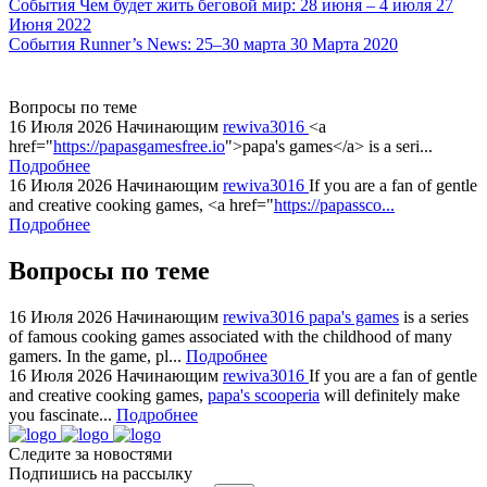
События
Чем будет жить беговой мир: 28 июня – 4 июля
27
Июня 2022
События
Runner’s News: 25–30 марта
30 Марта 2020
Вопросы по теме
16 Июля 2026
Начинающим
rewiva3016
<a
href="
https://papasgamesfree.io
">papa's games</a> is a seri...
Подробнее
16 Июля 2026
Начинающим
rewiva3016
If you are a fan of gentle
and creative cooking games, <a href="
https://papassco...
Подробнее
Вопросы по теме
16 Июля 2026
Начинающим
rewiva3016
papa's games
is a series
of famous cooking games associated with the childhood of many
gamers. In the game, pl...
Подробнее
16 Июля 2026
Начинающим
rewiva3016
If you are a fan of gentle
and creative cooking games,
papa's scooperia
will definitely make
you fascinate...
Подробнее
Следите за новостями
Подпишись на рассылку