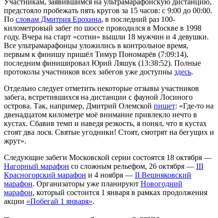
Участникам, заявившимся на ультрамарафонскую дистанцию,
предстояло пробежать пять кругов за 15 часов: с 9:00 до 00:00.
По
словам Дмитрия Ерохина
, в последний раз 100-
километровый забег по шоссе проводился в Москве в 1998
году. Вчера на старт «сотни» вышли 18 мужчин и 4 девушки.
Все ультрамарафонцы уложились в контрольное время,
первым к финишу пришёл Тимур Пономарёв (7:09:14),
последним финишировал Юрий Ляшук (13:38:52). Полные
протоколы участников всех забегов уже доступны
здесь
.
Отдельно следует отметить некоторые отзывы участников
забега, встретившихся на дистанции с фауной Лосиного
острова. Так, например, Дмитрий Олемской
пишет
: «Где-то на
двенадцатом километре моё внимание привлекло нечто в
кустах. Сбавив темп и наведя резкость, я понял, что в кустах
стоят два лося. Святые угодники! Стоят, смотрят на бегущих и
жрут».
Следующие забеги Московской серии состоятся 18 октября —
Нагорный марафон
со сложным рельефом, 26 октября —
III
Красногорский марафон
и 4 ноября —
II Вешняковский
марафон
. Организаторы уже планируют
Новогодний
марафон
, который состоится 1 января в рамках продолжения
акции
«Побегай 1 января»
.