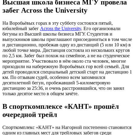
Высшая школа бизнеса МГУ провела
забег Across the University
На Воробьёвых горах в эту субботу состоялся пятый,
юбилейный забег
Across the University
. Его организовали
бегуны из Высшей школы бизнеса МГУ. Студентов и
выпускников школы приглашают присоединиться в том числе
и дистанционно, пробежав одну из дистанций (5 или 10 км) в
любой точке мира. Дистанция состояла из нескольких кругов
по 2,5 км. Забег был похож на семейное, а не на студенческое
мероприятие. Участвовало в нём около ста человек, многие
приходили на набережную Воробьёвых гор всей семьей. Для
детей проводился специальный детский старт на дистанцию 1
км. По отзывам судей, особенно всем запомнился
десятилетний бегун, пробежавший 5-километровую
дистанцию за 25:36, и очень расстроившийся, что он занял
только десятое место в общем зачёте.
В спорткомплексе «КАНТ» прошёл
очередной трейл
Спорткомплекс «КАНТ» на Нагорной постепенно становится
одним из главных мест для трейловых забегов среди