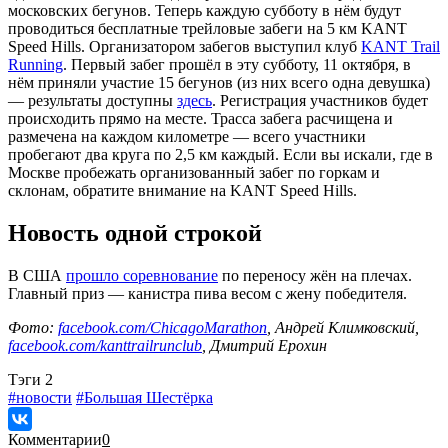
московских бегунов. Теперь каждую субботу в нём будут
проводиться бесплатные трейловые забеги на 5 км KANT
Speed Hills. Организатором забегов выступил клуб
KANT Trail
Running
. Первый забег прошёл в эту субботу, 11 октября, в
нём приняли участие 15 бегунов (из них всего одна девушка)
— результаты доступны
здесь
. Регистрация участников будет
происходить прямо на месте. Трасса забега расчищена и
размечена на каждом километре — всего участники
пробегают два круга по 2,5 км каждый. Если вы искали, где в
Москве пробежать организованный забег по горкам и
склонам, обратите внимание на KANT Speed Hills.
Новость одной строкой
В США
прошло соревнование
по переносу жён на плечах.
Главный приз — канистра пива весом с жену победителя.
Фото:
facebook.com/ChicagoMarathon
, Андрей Климковский,
facebook.com/kanttrailrunclub
, Дмитрий Ерохин
Tэги
2
#новости
#Большая Шестёрка
Комментарии
0