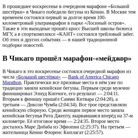
В прошедшее воскресенье в очередном марафоне «Большой
шестёрки» в Чикаго победили бегуны из Кении. В Москве тем
временем состоялся первый за долгое время 100-
километровый ультрамарафон в парке «Лосиный остров».
Также в эти выходные прошёл кросс Высшей школы бизнеса
МГУ, а в спорткомплексе «КАНТ» состоялся трейловый забег.
Об этих и других событиях — в нашей традиционной
подборке новостей.
В Чикаго прошёл марафон-«мейджор»
В Чикаго в это воскресенье состоялся очередной марафон из
числа
«Большой шестёрки»
—
Bank of America Chicago
Marathon
. Практически все призовые места в нём уже по
традиции заняли кенийские бегуны. Первым среди мужчин
финишировал Элиуд Кипчоге, его результат — 2:04:11.
Вторым к финишу пришёл Самми Китвара (2:04:28), а
третьим — Диксон Чумба (2:04:34). Все трое представляли
кенийскую сборную. Среди женщин первое место заняла
кенийская бегунья Рита Джепту, вырвавшаяся вперёд на 37-м
километре. Её итоговое время — 2:24:35. Второе место
досталось Маре Дибаба из Эфиопии (2:25:37). На третьем —
жительница Кении Флоренс Киплагат (2:25:57).