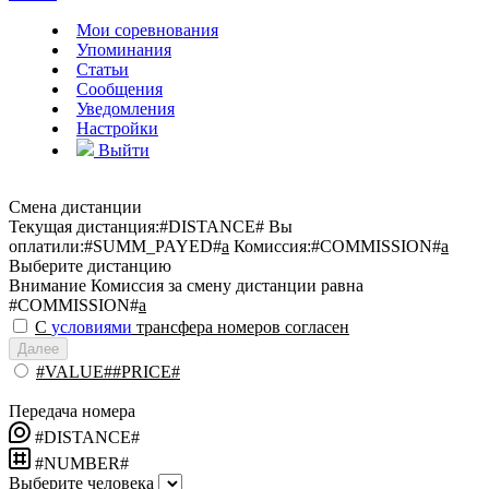
Мои соревнования
Упоминания
Статьи
Сообщения
Уведомления
Настройки
Выйти
Смена дистанции
Текущая дистанция:
#DISTANCE#
Вы
оплатили:
#SUMM_PAYED#
a
Комиссия:
#COMMISSION#
a
Выберите дистанцию
Внимание
Комиссия за смену дистанции равна
#COMMISSION#
a
С
условиями
трансфера номеров согласен
Далее
#VALUE##PRICE#
Передача номера
#DISTANCE#
#NUMBER#
Выберите человека