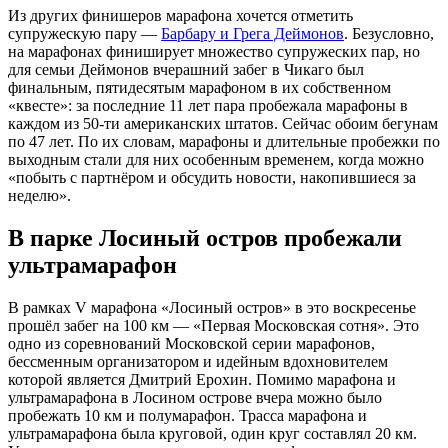
Из других финишеров марафона хочется отметить
супружескую пару —
Барбару и Грега Деймонов
. Безусловно,
на марафонах финиширует множество супружеских пар, но
для семьи Деймонов вчерашний забег в Чикаго был
финальным, пятидесятым марафоном в их собственном
«квесте»: за последние 11 лет пара пробежала марафоны в
каждом из 50-ти американских штатов. Сейчас обоим бегунам
по 47 лет. По их словам, марафоны и длительные пробежки по
выходным стали для них особенным временем, когда можно
«побыть с партнёром и обсудить новости, накопившиеся за
неделю».
В парке Лосиный остров пробежали
ультрамарафон
В рамках V марафона «Лосиный остров» в это воскресенье
прошёл забег на 100 км — «Первая Московская сотня». Это
одно из соревнований Московской серии марафонов,
бессменным организатором и идейным вдохновителем
которой является Дмитрий Ерохин. Помимо марафона и
ультрамарафона в Лосином острове вчера можно было
пробежать 10 км и полумарафон. Трасса марафона и
ультрамарафона была круговой, один круг составлял 20 км.