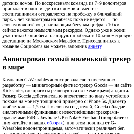
детских домов. По воскресеньям команда из 7–9 волонтёров
приезжает в один из детских домов и вместе с
воспитанниками отправляется на пробежку в ближайший
парк. Счёт километрам на забегах пока не ведётся — по
словам волонтёров, начинающим бегунам цифра в 10 км
сейчас кажется немыслимым рекордом. Однако уже к осени
участники Социобега планируют пробежать 10-километровую
дистанцию на Московском Марафоне. Присоединиться к
команде Социобега вы можете, заполнив
анкету
.
Анонсирован самый маленький трекер
в мире
Компания G-Wearables анонсировала свою последнюю
разработку — миниатюрный фитнес-трекер Goccia — на сайте
Kickstarter, где проекты реализуются по схеме краудфандинга.
Размер Goccia действительно впечатляет: по виду устройство
похоже на монету толщиной примерно с iPhone 5s. Диаметр
«таблетки» — 1,5 см. По словам создателей, Goccia обладает
аналогичными функциями с известнейшими трекерами-
браслетами FitBit, Jawbone UP и Nike+ Fuelband (подробнее о
них читайте в наших
обзорах
), при этом новинка от G-
Wearables водонепроницаема, автоматически различает бег,
плавание и езду на велосипеде, а ещё — и в этом главная