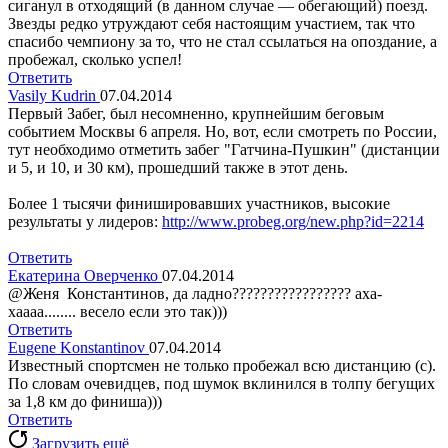
сиганул в отходящий (в данном случае — обегающий) поезд.
Звезды редко утруждают себя настоящим участием, так что
спасибо чемпиону за то, что не стал ссылаться на опоздание, а
пробежал, сколько успел!
Ответить
Vasily Kudrin
07.04.2014
Первый Забег, был несомненно, крупнейшим беговым
событием Москвы 6 апреля. Но, вот, если смотреть по России,
тут необходимо отметить забег "Гатчина-Пушкин" (дистанции
и 5, и 10, и 30 км), прошедший также в этот день.
Более 1 тысячи финишировавших участников, высокие
результаты у лидеров:
http://www.probeg.org/new.php?id=2214
Ответить
Екатерина Оверченко
07.04.2014
@Женя Константинов, да ладно????????????????? аха-
хаааа........ весело если это так)))
Ответить
Eugene Konstantinov
07.04.2014
Известный спортсмен не только пробежал всю дистанцию (c).
По словам очевидцев, под шумок вклинился в толпу бегущих
за 1,8 км до финиша)))
Ответить
Загрузить ещё