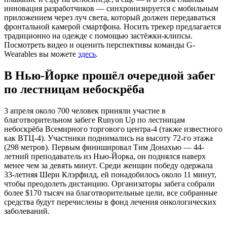
инновация разработчиков — синхронизируется с мобильным
приложением через луч света, который должен передаваться
фронтальной камерой смартфона. Носить трекер предлагается
традиционно на одежде с помощью застёжки-клипсы.
Посмотреть видео и оценить перспективы команды G-
Wearables вы можете
здесь
.
В Нью-Йорке прошёл очередной забег
по лестницам небоскрёба
3 апреля около 700 человек приняли участие в
благотворительном забеге Runyon Up по лестницам
небоскрёба Всемирного торгового центра-4 (также известного
как ВТЦ-4). Участники поднимались на высоту 72-го этажа
(298 метров). Первым финишировал Тим Донахью — 44-
летний преподаватель из Нью-Йорка, он поднялся наверх
менее чем за девять минут. Среди женщин победу одержала
33-летняя Шери Клэрфилд, ей понадобилось около 11 минут,
чтобы преодолеть дистанцию. Организаторы забега собрали
более $170 тысяч на благотворительные цели, все собранные
средства будут перечислены в фонд лечения онкологических
заболеваний.