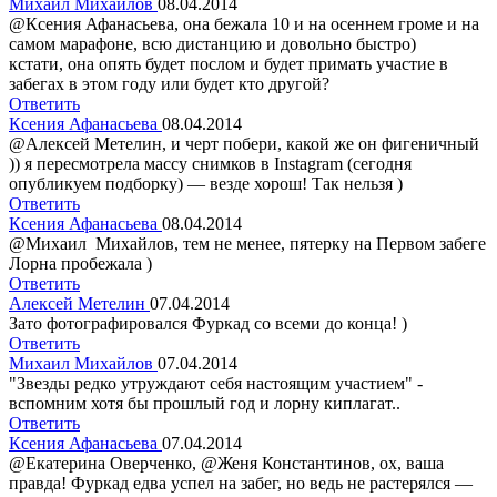
Михаил Михайлов
08.04.2014
@Ксения Афанасьева, она бежала 10 и на осеннем громе и на
самом марафоне, всю дистанцию и довольно быстро)
кстати, она опять будет послом и будет примать участие в
забегах в этом году или будет кто другой?
Ответить
Ксения Афанасьева
08.04.2014
@Алексей Метелин, и черт побери, какой же он фигеничный
)) я пересмотрела массу снимков в Instagram (сегодня
опубликуем подборку) — везде хорош! Так нельзя )
Ответить
Ксения Афанасьева
08.04.2014
@Михаил Михайлов, тем не менее, пятерку на Первом забеге
Лорна пробежала )
Ответить
Алексей Метелин
07.04.2014
Зато фотографировался Фуркад со всеми до конца! )
Ответить
Михаил Михайлов
07.04.2014
"Звезды редко утруждают себя настоящим участием" -
вспомним хотя бы прошлый год и лорну киплагат..
Ответить
Ксения Афанасьева
07.04.2014
@Екатерина Оверченко, @Женя Константинов, ох, ваша
правда! Фуркад едва успел на забег, но ведь не растерялся —