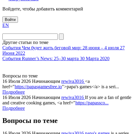
Войдите, чтобы добавить комментарий
Войти
EN
Другие статьи по теме
События
Чем будет жить беговой мир: 28 июня – 4 июля
27
Июня 2022
События
Runner’s News: 25–30 марта
30 Марта 2020
Вопросы по теме
16 Июля 2026
Начинающим
rewiva3016
<a
href="
https://papasgamesfree.io
">papa's games</a> is a seri...
Подробнее
16 Июля 2026
Начинающим
rewiva3016
If you are a fan of gentle
and creative cooking games, <a href="
https://papassco...
Подробнее
Вопросы по теме
16 Июля 2026
Начинающим
rewiva3016
papa's games
is a series