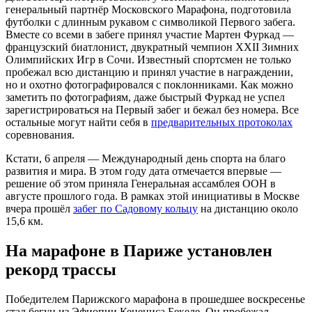
генеральный партнёр Московского Марафона, подготовила
футболки с длинным рукавом с символикой Первого забега.
Вместе со всеми в забеге принял участие Мартен Фуркад —
французский биатлонист, двукратный чемпион XXII Зимних
Олимпийских Игр в Сочи. Известный спортсмен не только
пробежал всю дистанцию и принял участие в награждении,
но и охотно фотографировался с поклонниками. Как можно
заметить по фотографиям, даже быстрый Фуркад не успел
зарегистрироваться на Первый забег и бежал без номера. Все
остальные могут найти себя в
предварительных протоколах
соревнования.
Кстати, 6 апреля — Международный день спорта на благо
развития и мира. В этом году дата отмечается впервые —
решение об этом приняла Генеральная ассамблея ООН в
августе прошлого года. В рамках этой инициативы в Москве
вчера прошёл
забег по Садовому кольцу
на дистанцию около
15,6 км.
На марафоне в Париже установлен
рекорд трассы
Победителем Парижского марафона в прошедшее воскресенье
стал бегун из Эфиопии Кенениса Бекеле. Он пробежал