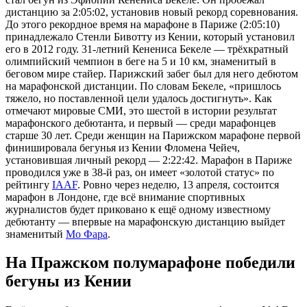
дистанцию за 2:05:02, установив новый рекорд соревнования.
До этого рекордное время на марафоне в Париже (2:05:10)
принадлежало Стенли Бивотту из Кении, который установил
его в 2012 году. 31-летний Кенениса Бекеле — трёхкратный
олимпийский чемпион в беге на 5 и 10 км, знаменитый в
беговом мире стайер. Парижский забег был для него дебютом
на марафонской дистанции. По словам Бекеле, «пришлось
тяжело, но поставленной цели удалось достигнуть». Как
отмечают мировые СМИ, это шестой в истории результат
марафонского дебютанта, и первый — среди марафонцев
старше 30 лет. Среди женщин на Парижском марафоне первой
финишировала бегунья из Кении Фломена Чейеч,
установившая личный рекорд — 2:22:42. Марафон в Париже
проводился уже в 38-й раз, он имеет «золотой статус» по
рейтингу
IAAF
. Ровно через неделю, 13 апреля, состоится
марафон в Лондоне, где всё внимание спортивных
журналистов будет приковано к ещё одному известному
дебютанту — впервые на марафонскую дистанцию выйдет
знаменитый
Мо Фара
.
На Пражском полумарафоне победили
бегуны из Кении