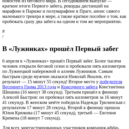
новостей из бегового мира. В сегодняшнем выпуске —
краткие итоги Первого забега, рекорды дистанций на
марафоне в Париже и полумарафоне в Праге, анонс самого
маленького трекера в мире, а также краткое пособие о том, как
пробежать сразу два забега на одном и том же мероприятии.
#
/
В «Лужниках» прошёл Первый забег
6 апреля в «Лужниках» прошёл Первый забег. Более тысячи
человек открыли беговой сезон и пробежали пять километров
по Лужнецкой набережной и аллеям Лужников. Самым
быстрым среди мужчин оказался Николай Яналов, его
результат — 15 минут 55 секунд! Второе место у
победителя
Весеннего Грома 2013 года
и
Красочного забега
Константина
Шишова (16 минут 38 секунд). Третьим пришёл к финишу
Алексей Быстров: он пробежал пять километров за 16 минут
41 секунду. В женском зачёте победила Надежда Трилинская с
результатом 17 минут 28 секунд. Второй к финишу пришла
Юлия Крюкова (17 минут 45 секунд), третьей — Евгения
Кремена (18 минут 7 секунд).
Для всех зарегистрированных участников компания adidas,