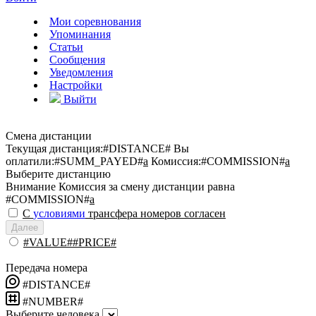
Мои соревнования
Упоминания
Статьи
Сообщения
Уведомления
Настройки
Выйти
Смена дистанции
Текущая дистанция:
#DISTANCE#
Вы
оплатили:
#SUMM_PAYED#
a
Комиссия:
#COMMISSION#
a
Выберите дистанцию
Внимание
Комиссия за смену дистанции равна
#COMMISSION#
a
С
условиями
трансфера номеров согласен
Далее
#VALUE##PRICE#
Передача номера
#DISTANCE#
#NUMBER#
Выберите человека