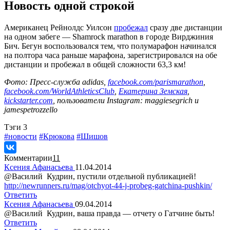
Новость одной строкой
Американец Рейнолдс Уилсон
пробежал
сразу две дистанции
на одном забеге — Shamrock marathon в городе Вирджиния
Бич. Бегун воспользовался тем, что полумарафон начинался
на полтора часа раньше марафона, зарегистрировался на обе
дистанции и пробежал в общей сложности 63,3 км!
Фото: Пресс-служба adidas,
facebook.com/parismarathon
,
facebook.com/WorldAthleticsClub
,
Екатерина Земская
,
kickstarter.com
, пользователи Instagram: maggiesegrich и
jamespetrozzello
Tэги
3
#новости
#Крюкова
#Шишов
Комментарии
11
Ксения Афанасьева
11.04.2014
@Василий Кудрин, пустили отдельной публикацией!
http://newrunners.ru/mag/otchyot-44-j-probeg-gatchina-pushkin/
Ответить
Ксения Афанасьева
09.04.2014
@Василий Кудрин, ваша правда — отчету о Гатчине быть!
Ответить