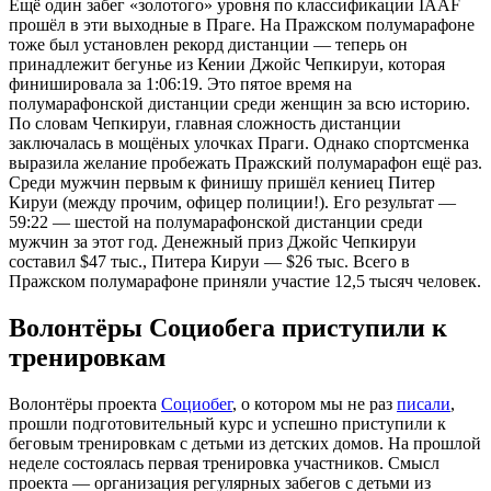
Ещё один забег «золотого» уровня по классификации IAAF
прошёл в эти выходные в Праге. На Пражском полумарафоне
тоже был установлен рекорд дистанции — теперь он
принадлежит бегунье из Кении Джойс Чепкируи, которая
финишировала за 1:06:19. Это пятое время на
полумарафонской дистанции среди женщин за всю историю.
По словам Чепкируи, главная сложность дистанции
заключалась в мощёных улочках Праги. Однако спортсменка
выразила желание пробежать Пражский полумарафон ещё раз.
Среди мужчин первым к финишу пришёл кениец Питер
Кируи (между прочим, офицер полиции!). Его результат —
59:22 — шестой на полумарафонской дистанции среди
мужчин за этот год. Денежный приз Джойс Чепкируи
составил $47 тыс., Питера Кируи — $26 тыс. Всего в
Пражском полумарафоне приняли участие 12,5 тысяч человек.
Волонтёры Социобега приступили к
тренировкам
Волонтёры проекта
Социобег
, о котором мы не раз
писали
,
прошли подготовительный курс и успешно приступили к
беговым тренировкам с детьми из детских домов. На прошлой
неделе состоялась первая тренировка участников. Смысл
проекта — организация регулярных забегов с детьми из