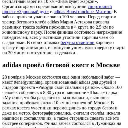
бесплатный забег на 10 км «Зима будет жаркой».
Организаторами соревнований выступили
спортивный
проект «Здоровый дух»
и
adidas Boost runclub> Митино
. В
забеге приняли участие около 100 человек. Перед стартом
тренер бегового клуба adidas Мария Астахова провела
разминку, трасса забега проходила в 4 круга по 2,5 км по
живописному парку. После финиша состоялось награждение
победителей, всех участников угостили горячим чаем со
сладостями. В своих отзывах
бегуны отметили
хорошую
трассу и организацию, из минусов упомянули задержку старта
на 20 минут и отсутствие раздевалки.
adidas провёл беговой квест в Москве
28 ноября в Москве состоялся ещё один небольшой забег —
квест #energyrunning, организованный adidas для друзей и
лидеров проекта «Разбуди свой спальный район». Около 100
человек собрались в 8:30 утра в павильоне «Школа» парка
«Музеон», чтобы разделиться на команды и, выполняя
задания, пробежать около 10 км по солнечной Москве. В
рамках квеста участники перемещались по городу бегом и
даже на метро, фотографировались, считали столбы, искали
надписи и составляли их, а также старались сделать всё это
быстрее соперников. Финал забега состоялся в Лужниках на