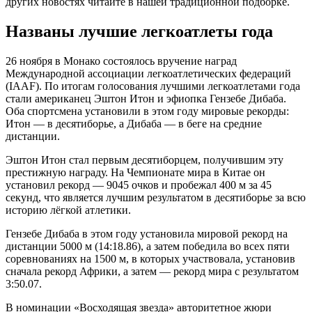
других новостях читайте в нашей традиционной подборке.
Названы лучшие легкоатлеты года
26 ноября в Монако состоялось вручение наград
Международной ассоциации легкоатлетических федераций
(IAAF). По итогам голосования лучшими легкоатлетами года
стали американец Эштон Итон и эфиопка Гензебе Дибаба.
Оба спортсмена установили в этом году мировые рекорды:
Итон — в десятиборье, а Дибаба — в беге на средние
дистанции.
Эштон Итон стал первым десятиборцем, получившим эту
престижную награду. На Чемпионате мира в Китае он
установил рекорд — 9045 очков и пробежал 400 м за 45
секунд, что является лучшим результатом в десятиборье за всю
историю лёгкой атлетики.
Гензебе Дибаба в этом году установила мировой рекорд на
дистанции 5000 м (14:18.86), а затем победила во всех пяти
соревнованиях на 1500 м, в которых участвовала, установив
сначала рекорд Африки, а затем — рекорд мира с результатом
3:50.07.
В номинации «Восходящая звезда» авторитетное жюри