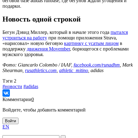
беговой базе adidas runbase, где бегунов ждали угощения и
подарки.
Новость одной строкой
Бегун Дэвид Миллер, который в начале этого года
пытался
устроиться на работу
при помощи приложения Strava,
«нарисовал» новую беговую
картинку с усатым лицом
в
поддержку
движения Movember
, борющегося с проблемами
мужского здоровья.
Фото: Giancarlo Colombo / IAAF,
facebook.com/runadhm
, Mark
Shearman,
rusathletics.com
,
athletic_mitino
, adidas
Tэги
2
#новости
#adidas
Комментарии
0
Войдите, чтобы добавить комментарий
Войти
EN