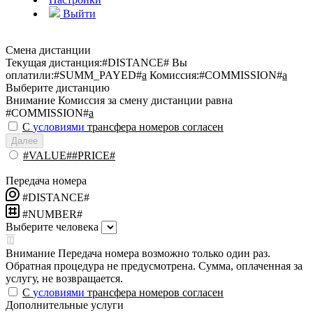
Выйти
Смена дистанции
Текущая дистанция:
#DISTANCE#
Вы
оплатили:
#SUMM_PAYED#
a
Комиссия:
#COMMISSION#
a
Выберите дистанцию
Внимание
Комиссия за смену дистанции равна
#COMMISSION#
a
С
условиями
трансфера номеров согласен
Далее
#VALUE##PRICE#
Передача номера
#DISTANCE#
#NUMBER#
Выберите человека
Внимание
Передача номера возможно только один раз.
Обратная процедура не предусмотрена. Сумма, оплаченная за
услугу, не возвращается.
С
условиями
трансфера номеров согласен
Дополнительные услуги