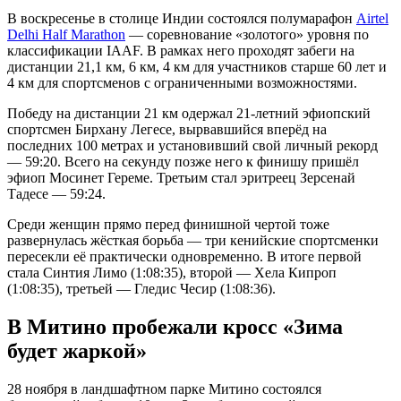
В воскресенье в столице Индии состоялся полумарафон
Airtel
Delhi Half Marathon
— соревнование «золотого» уровня по
классификации IAAF. В рамках него проходят забеги на
дистанции 21,1 км, 6 км, 4 км для участников старше 60 лет и
4 км для спортсменов с ограниченными возможностями.
Победу на дистанции 21 км одержал 21-летний эфиопский
спортсмен Бирхану Легесе, вырвавшийся вперёд на
последних 100 метрах и установивший свой личный рекорд
— 59:20. Всего на секунду позже него к финишу пришёл
эфиоп Мосинет Гереме. Третьим стал эритреец Зерсенай
Тадесе — 59:24.
Среди женщин прямо перед финишной чертой тоже
развернулась жёсткая борьба — три кенийские спортсменки
пересекли её практически одновременно. В итоге первой
стала Синтия Лимо (1:08:35), второй — Хела Кипроп
(1:08:35), третьей — Гледис Чесир (1:08:36).
В Митино пробежали кросс «Зима
будет жаркой»
28 ноября в ландшафтном парке Митино состоялся