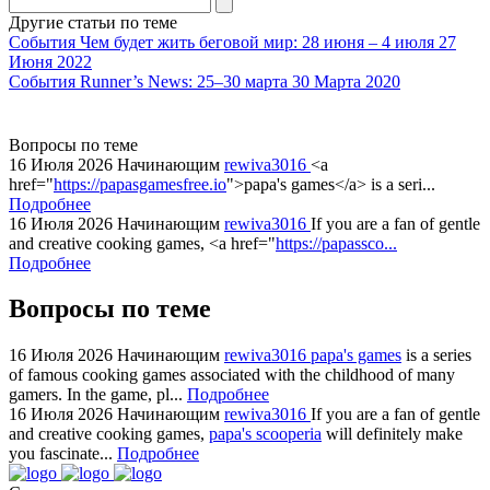
Другие статьи по теме
События
Чем будет жить беговой мир: 28 июня – 4 июля
27
Июня 2022
События
Runner’s News: 25–30 марта
30 Марта 2020
Вопросы по теме
16 Июля 2026
Начинающим
rewiva3016
<a
href="
https://papasgamesfree.io
">papa's games</a> is a seri...
Подробнее
16 Июля 2026
Начинающим
rewiva3016
If you are a fan of gentle
and creative cooking games, <a href="
https://papassco...
Подробнее
Вопросы по теме
16 Июля 2026
Начинающим
rewiva3016
papa's games
is a series
of famous cooking games associated with the childhood of many
gamers. In the game, pl...
Подробнее
16 Июля 2026
Начинающим
rewiva3016
If you are a fan of gentle
and creative cooking games,
papa's scooperia
will definitely make
you fascinate...
Подробнее