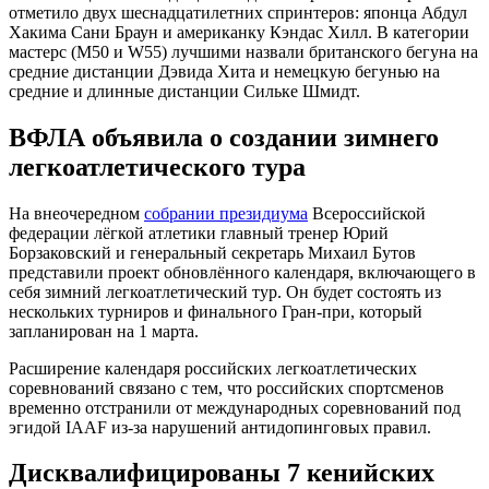
отметило двух шеснадцатилетних спринтеров: японца Абдул
Хакима Сани Браун и американку Кэндас Хилл. В категории
мастерс (М50 и W55) лучшими назвали британского бегуна на
средние дистанции Дэвида Хита и немецкую бегунью на
средние и длинные дистанции Сильке Шмидт.
ВФЛА объявила о создании зимнего
легкоатлетического тура
На внеочередном
собрании президиума
Всероссийской
федерации лёгкой атлетики главный тренер Юрий
Борзаковский и генеральный секретарь Михаил Бутов
представили проект обновлённого календаря, включающего в
себя зимний легкоатлетический тур. Он будет состоять из
нескольких турниров и финального Гран-при, который
запланирован на 1 марта.
Расширение календаря российских легкоатлетических
соревнований связано с тем, что российских спортсменов
временно отстранили от международных соревнований под
эгидой IAAF из-за нарушений антидопинговых правил.
Дисквалифицированы 7 кенийских