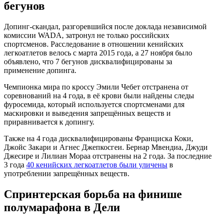
бегунов
Допинг-скандал, разгоревшийся после доклада независимой
комиссии WADA, затронул не только российских
спортсменов. Расследование в отношении кенийских
легкоатлетов велось с марта 2015 года, а 27 ноября было
объявлено, что 7 бегунов дисквалифицированы за
применение допинга.
Чемпионка мира по кроссу Эмили Чебет отстранена от
соревнований на 4 года, в её крови были найдены следы
фуросемида, который используется спортсменами для
маскировки и выведения запрещённых веществ и
приравнивается к допингу.
Также на 4 года дисквалифицированы Франциска Коки,
Джойс Закари и Агнес Джепкосгеи. Бернар Мвендиа, Джуди
Джесире и Лилиан Мораа отстранены на 2 года. За последние
3 года
40 кенийских легкоатлетов были уличены
в
употреблении запрещённых веществ.
Спринтерская борьба на финише
полумарафона в Дели