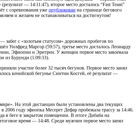
результат — 14:11:47), второе место досталось “Fast Team”
чёт с соревнования уже
опубликован
на странице бегового
авляем и желаем не останавливаться на достигнутом!
 — забег с «золотым статусом» дорожных пробегов по
ёл Уилфред Маргор (59:57), третье место досталось Леонарду
Кении, Эфиопии и Эритреи. У женщин первое место завоевала
и из Бурунди (1:09:33).
риняли участие более 32 тысяч бегунов. Первое место занял
лось кенийской бегунье Синтии Косгей, её результат —
 мире». На этой дистанции были установлены два текущих
в 2006 году эфиопка Месерет Дефар пробежала трассу за 14:46.
да в беге в закрытом помещении. В итоге Дибаба на
 итоговое время — 14:48. Среди мужчин первое место занял