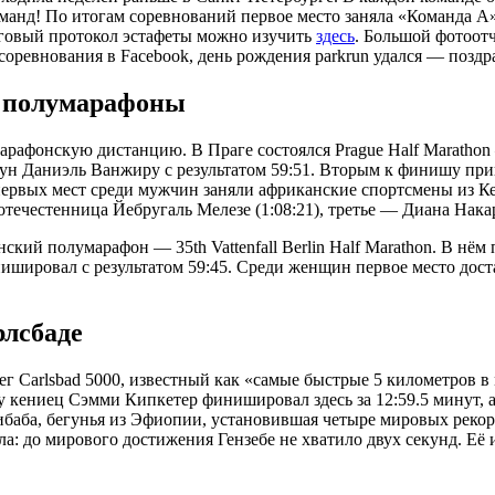
манд! По итогам соревнований первое место заняла «Команда А» (
тоговый протокол эстафеты можно изучить
здесь
. Большой фотоот
соревнования в Facebook, день рождения parkrun удался — поздр
е полумарафоны
арафонскую дистанцию. В Праге состоялся Prague Half Marathon
ун Даниэль Ванжиру с результатом 59:51. Вторым к финишу приш
 первых мест среди мужчин заняли африканские спортсмены из 
течестенница Йебругаль Мелезе (1:08:21), третье — Диана Накар
й полумарафон — 35th Vattenfall Berlin Half Marathon. В нём п
ишировал с результатом 59:45. Среди женщин первое место доста
рлсбаде
г Carlsbad 5000, известный как «самые быстрые 5 километров в
у кениец Сэмми Кипкетер финишировал здесь за 12:59.5 минут, а 
ибаба, бегунья из Эфиопии, установившая четыре мировых рекор
ла: до мирового достижения Гензебе не хватило двух секунд. Её