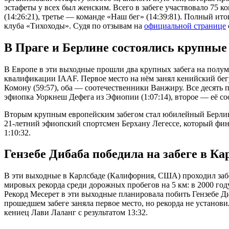
эстафеты у всех был женским. Всего в забеге участвовало 75 ко
(14:26:21), третье — команде «Наш бег» (14:39:81). Полный и
клуба «Тихоходы». Судя по отзывам на
официальной странице
В Праге и Берлине состоялись крупны
В Европе в эти выходные прошли два крупных забега на полум
квалификации IAAF. Первое место на нём занял кенийский бег
Комону (59:57), оба — соотечественники Ванжиру. Все десять
эфиопка Уоркнеш Дефега из Эфиопии (1:07:14), второе — её соо
Вторым крупным европейским забегом стал юбилейный Берлински
21-летний эфиопский спортсмен Берхану Легессе, который фин
1:10:32.
Гензебе Дибаба победила на забеге в Ка
В эти выходные в Карлсбаде (Калифорния, США) проходил забе
мировых рекорда среди дорожных пробегов на 5 км: в 2000 год
Рекорд Месерет в эти выходные планировала побить Гензебе Д
прошедшем забеге заняла первое место, но рекорда не установи
кениец Лави Лаланг с результатом 13:32.