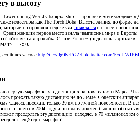
егу в высоту
 Towerrunning World Championship — прошло в эти выходные в Д
также известном как The Torch Doha. Высота здания, по форме 
й, который на прошлой неделе уже
появлялся
в нашей новостной 
5. Среди женщин первое место заняла чемпионка мира и Европы
ого её обгоняла австралийка Сьюзи Уолшем (неделю назад тоже 
 Майр — 7:50.
 continues science
http://t.co/llg9NrFGZd
pic.twitter.com/EocUWH9
он
свою первую марафонскую дистанцию на поверхности Марса. Чтобы
далось проехать такую дистанцию не по Земле. Советский аппара
 ему удалось проехать только 39 км по лунной поверхности. В на
хность планеты в 2004 году и по плану должен был проработать вс
сможет преодолеть эту дистанцию, находясь в 70 миллионах км о
реодолеть ещё один марафон!