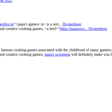
ня 2022
esfree.io
">papa's games</a> is a seri...
Подробнее
 and creative cooking games, <a href="
https://papassco...
Подробнее
of famous cooking games associated with the childhood of many gamers. 
e and creative cooking games,
papa's scooperia
will definitely make you fa