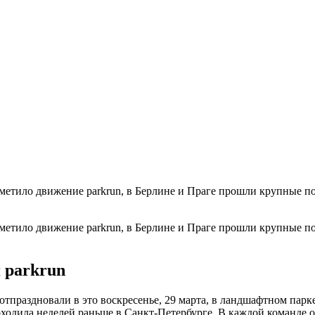
етило движение parkrun, в Берлине и Праге прошли крупные по
етило движение parkrun, в Берлине и Праге прошли крупные по
 parkrun
отпраздновали в это воскресенье, 29 марта, в ландшафтном пар
роходила неделей раньше в Санкт-Петербурге. В каждой команде