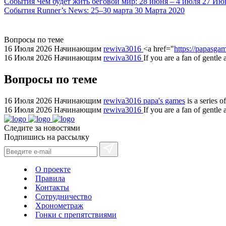
События
Чем будет жить беговой мир: 28 июня – 4 июля
27 Ию
События
Runner’s News: 25–30 марта
30 Марта 2020
Вопросы по теме
16 Июля 2026
Начинающим
rewiva3016
<a href="
https://papasgam
16 Июля 2026
Начинающим
rewiva3016
If you are a fan of gentle
Вопросы по теме
16 Июля 2026
Начинающим
rewiva3016
papa's games
is a series 
16 Июля 2026
Начинающим
rewiva3016
If you are a fan of gentl
Следите за новостями
Подпишись на рассылку
О проекте
Правила
Контакты
Сотрудничество
Хронометраж
Гонки с препятствиями