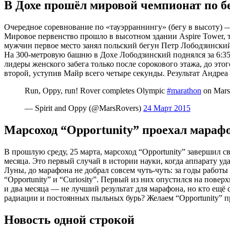
В Дохе прошёл мировой чемпионат по б
Очередное соревнование по «тауэрраннингу» (бегу в высоту) —
Мировое первенство прошло в высотном здании Aspire Tower, 
мужчин первое место занял польский бегун Петр Лободзински
На 300-метровую башню в Дохе Лободзинский поднялся за 6:3
лидеры женского забега только после сорокового этажа, до эт
второй, уступив Майр всего четыре секунды. Результат Андреа
Run, Oppy, run! Rover completes Olympic
#marathon
on Mars,
— Spirit and Oppy (@MarsRovers)
24 Март 2015
Марсоход “Opportunity” проехал мараф
В прошлую среду, 25 марта, марсоход “Opportunity” завершил 
месяца. Это первый случай в истории науки, когда аппарату у
Луны, до марафона не добрал совсем чуть-чуть: за годы работы
“Opportunity” и “Curiosity”. Первый из них опустился на повер
и два месяца — не лучший результат для марафона, но кто ещё 
радиации и постоянных пыльных бурь? Желаем “Opportunity” п
Новость одной строкой