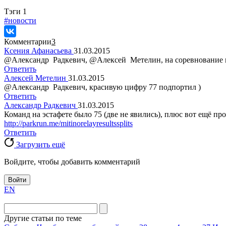
Tэги
1
#новости
Комментарии
3
Ксения Афанасьева
31.03.2015
@Александр Радкевич, @Алексей Метелин, на соревнование 
Ответить
Алексей Метелин
31.03.2015
@Александр Радкевич, красивую цифру 77 подпортил )
Ответить
Александр Радкевич
31.03.2015
Команд на эстафете было 75 (две не явились), плюс вот ещё про
http://parkrun.me/mitinorelayresultssplits
Ответить
Загрузить ещё
Войдите, чтобы добавить комментарий
Войти
EN
Другие статьи по теме