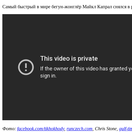
Самый быстрый в мире бегун-жонглёр Майкл Капрал снялся в рек
Фото:
facebook.com/tikhokhody
,
runczech.com
, Chris Stone,
gulf-t