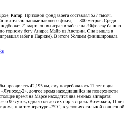
охе, Катар. Призовой фонд забега составлял $27 тысяч.
действительно напоминающего факел, — 300 метров. Среди
подборке: 21 марта он выиграл в забеге на Эйфелеву башню.
 по горному бегу Андреа Майр из Австрии. Она вышла в
выигравшая забег в Париже). В итоге Уолшем финишировала
sRu
 преодолеть 42,195 км, ему потребовалось 11 лет и два
т «Луноход-2», долгое время находившийся на поверхности
стоящее время на Марсе находятся два земных аппарата:
его 90 суток, однако он до сих пор в строю. Возможно, 11 лет
т дома, при температуре -75°C, в условиях сильной солнечной