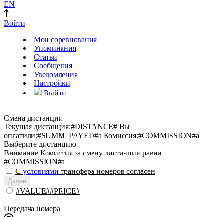
EN
Войти
Мои соревнования
Упоминания
Статьи
Сообщения
Уведомления
Настройки
Выйти
Смена дистанции
Текущая дистанция:
#DISTANCE#
Вы
оплатили:
#SUMM_PAYED#
a
Комиссия:
#COMMISSION#
a
Выберите дистанцию
Внимание
Комиссия за смену дистанции равна
#COMMISSION#
a
С
условиями
трансфера номеров согласен
Далее
#VALUE##PRICE#
Передача номера