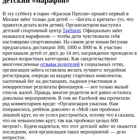
детский «марафон»
В эту субботу в парке «Красная Пресня» прошёл первый в
Москве забег только для детей — «Бегать и кричать» (то, что
нравится делать всем детям). Организатором выступил
детский спортивный центр
TagSport
. Официально забег
назывался марафоном — чтобы дети чувствовали себя
настоящими спортсменами. На самом деле юным бегунам
предлагались дистанции 300, 1000 и 3000 м. К участию
приглашали детей от двух до 14 лет, награждение проходило в
разных возрастных категориях. Как свидетельствуют
многочисленные
отзывы родителей
в социальных сетях,
организация забега оставляла желать лучшего: неудобная
регистрация, очереди на выдачу стартовых комплектов,
хаотичный бег на дистанциях, падения участников и
некорректные результаты финишеров — вот только малый
список жалоб. Правда, многие родители всё равно остались
довольны мероприятием. В том же Facebook мы прочитали
ряд комментариев вроде: «Организация ужасная. Нам
понравилось, ребёнок доволен» и «Мой сын пробежал
лишний круг, но не успел расстроиться, потому что я сказала,
что он невыносимо крут, так как пробежал целых 600
метров!». Будем надеяться, что этот детский забег не окажется
последним, хотя организация таких мероприятий — дело
непростое.