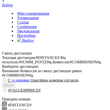
Войти
Мои соревнования
Упоминания
Статьи
Сообщения
Уведомления
Настройки
Выйти
Смена дистанции
Текущая дистанция:
#DISTANCE#
Вы
оплатили:
#SUMM_PAYED#
a
Комиссия:
#COMMISSION#
a
Выберите дистанцию
Внимание
Комиссия за смену дистанции равна
#COMMISSION#
a
С
условиями
трансфера номеров согласен
Далее
#VALUE##PRICE#
Передача номера
#DISTANCE#