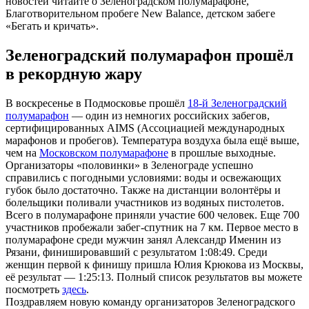
новостей читайте о Зеленоградском полумарафоне,
Благотворительном пробеге New Balance, детском забеге
«Бегать и кричать».
Зеленоградский полумарафон прошёл
в рекордную жару
В воскресенье в Подмосковье прошёл
18-й Зеленоградский
полумарафон
— один из немногих российских забегов,
сертифицированных AIMS (Ассоциацией международных
марафонов и пробегов). Температура воздуха была ещё выше,
чем на
Московском полумарафоне
в прошлые выходные.
Организаторы «половинки» в Зеленограде успешно
справились с погодными условиями: воды и освежающих
губок было достаточно. Также на дистанции волонтёры и
болельщики поливали участников из водяных пистолетов.
Всего в полумарафоне приняли участие 600 человек. Еще 700
участников пробежали забег-спутник на 7 км. Первое место в
полумарафоне среди мужчин занял Александр Именин из
Рязани, финишировавший с результатом 1:08:49. Среди
женщин первой к финишу пришла Юлия Крюкова из Москвы,
её результат — 1:25:13. Полный список результатов вы можете
посмотреть
здесь
.
Поздравляем новую команду организаторов Зеленоградского