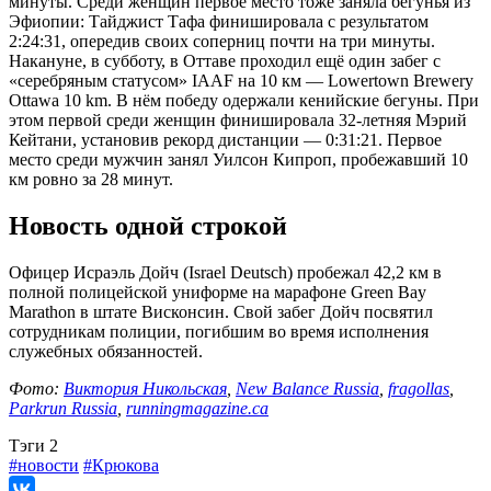
минуты. Среди женщин первое место тоже заняла бегунья из
Эфиопии: Тайджист Тафа финишировала с результатом
2:24:31, опередив своих соперниц почти на три минуты.
Накануне, в субботу, в Оттаве проходил ещё один забег с
«серебряным статусом» IAAF на 10 км — Lowertown Brewery
Ottawa 10 km. В нём победу одержали кенийские бегуны. При
этом первой среди женщин финишировала 32-летняя Мэрий
Кейтани, установив рекорд дистанции — 0:31:21. Первое
место среди мужчин занял Уилсон Кипроп, пробежавший 10
км ровно за 28 минут.
Новость одной строкой
Офицер Исраэль Дойч (Israel Deutsch) пробежал 42,2 км в
полной полицейской униформе на марафоне Green Bay
Marathon в штате Висконсин. Свой забег Дойч посвятил
сотрудникам полиции, погибшим во время исполнения
служебных обязанностей.
Фото:
Виктория Никольская
,
New Balance Russia
,
fragollas
,
Parkrun Russia
,
runningmagazine.ca
Tэги
2
#новости
#Крюкова