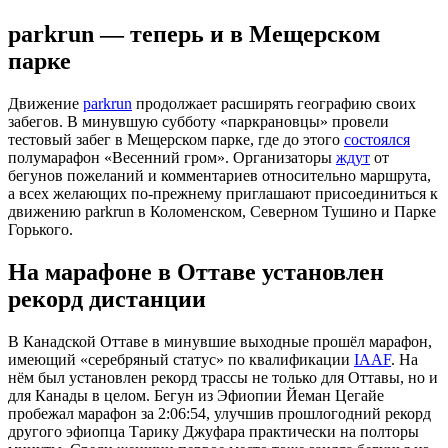
parkrun — теперь и в Мещерском
парке
Движение
parkrun
продолжает расширять географию своих
забегов. В минувшую субботу «паркрановцы» провели
тестовый забег в Мещерском парке, где до этого
состоялся
полумарафон «Весенний гром». Организаторы
ждут
от
бегунов пожеланий и комментариев относительно маршрута,
а всех желающих по-прежнему приглашают присоединиться к
движению parkrun в Коломенском, Северном Тушино и Парке
Горького.
На марафоне в Оттаве установлен
рекорд дистанции
В Канадской Оттаве в минувшие выходные прошёл марафон,
имеющий «серебряный статус» по квалификации
IAAF
. На
нём был установлен рекорд трассы не только для Оттавы, но и
для Канады в целом. Бегун из Эфиопии Йеман Цегайе
пробежал марафон за 2:06:54, улучшив прошлогодний рекорд
другого эфиопца Тарику Джуфара практически на полторы