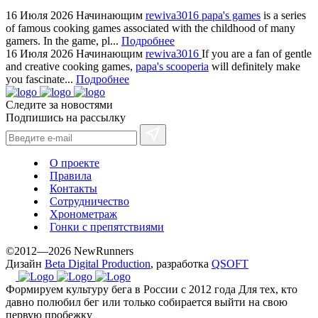
16 Июля 2026
Начинающим
rewiva3016
papa's games
is a series
of famous cooking games associated with the childhood of many
gamers. In the game, pl...
Подробнее
16 Июля 2026
Начинающим
rewiva3016
If you are a fan of gentle
and creative cooking games,
papa's scooperia
will definitely make
you fascinate...
Подробнее
Следите за новостями
Подпишись на рассылку
О проекте
Правила
Контакты
Сотрудничество
Хронометраж
Гонки с препятствиями
©2012—2026 NewRunners
Дизайн
Beta Digital Production
, разработка
QSOFT
Формируем культуру бега в России с 2012 года
Для тех, кто
давно полюбил бег или только собирается выйти на свою
первую пробежку