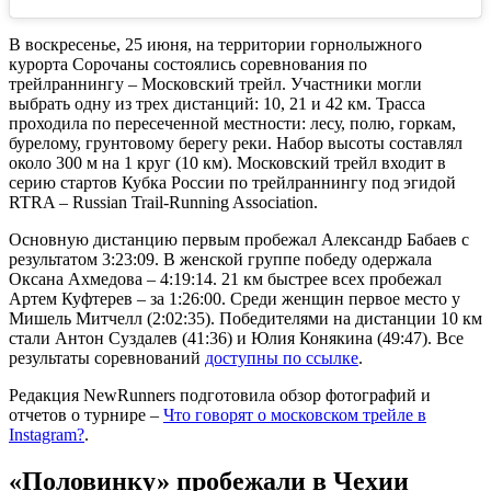
В воскресенье, 25 июня, на территории горнолыжного
курорта Сорочаны состоялись соревнования по
трейлраннингу – Московский трейл. Участники могли
выбрать одну из трех дистанций: 10, 21 и 42 км. Трасса
проходила по пересеченной местности: лесу, полю, горкам,
бурелому, грунтовому берегу реки. Набор высоты составлял
около 300 м на 1 круг (10 км). Московский трейл входит в
серию стартов Кубка России по трейлраннингу под эгидой
RTRA – Russian Trail-Running Association.
Основную дистанцию первым пробежал Александр Бабаев с
результатом 3:23:09. В женской группе победу одержала
Оксана Ахмедова – 4:19:14. 21 км быстрее всех пробежал
Артем Куфтерев – за 1:26:00. Среди женщин первое место у
Мишель Митчелл (2:02:35). Победителями на дистанции 10 км
стали Антон Суздалев (41:36) и Юлия Конякина (49:47). Все
результаты соревнований
доступны по ссылке
.
Редакция NewRunners подготовила обзор фотографий и
отчетов о турнире –
Что говорят о московском трейле в
Instagram?
.
«Половинку» пробежали в Чехии