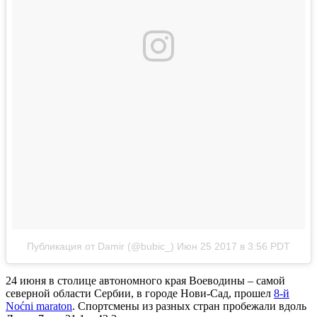
Публикация от Damir (@bubic_)
Июн 25 2017 в 3:56 PDT
24 июня в столице автономного края Воеводины – самой
северной области Сербии, в городе Нови-Сад, прошел
8-й
Noćni maraton
. Спортсмены из разных стран пробежали вдоль