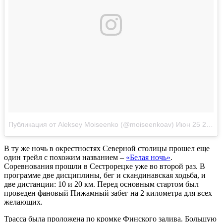
Публикация от Aleksey Moiseenko (@moiseenkoav)
Июн 25 2017 в 4:07 PDT
В ту же ночь в окрестностях Северной столицы прошел еще
один трейл с похожим названием –
«Белая ночь»
.
Соревнования прошли в Сестрорецке уже во второй раз. В
программе две дисциплины, бег и скандинавская ходьба, и
две дистанции: 10 и 20 км. Перед основным стартом был
проведен фановый Пижамный забег на 2 километра для всех
желающих.
Трасса была проложена по кромке Финского залива. Большую