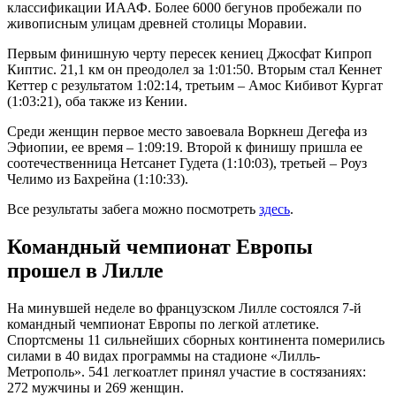
классификации ИААФ. Более 6000 бегунов пробежали по
живописным улицам древней столицы Моравии.
Первым финишную черту пересек кениец Джосфат Кипроп
Киптис. 21,1 км он преодолел за 1:01:50. Вторым стал Кеннет
Кеттер с результатом 1:02:14, третьим – Амос Кибивот Кургат
(1:03:21), оба также из Кении.
Среди женщин первое место завоевала Воркнеш Дегефа из
Эфиопии, ее время – 1:09:19. Второй к финишу пришла ее
соотечественница Нетсанет Гудета (1:10:03), третьей – Роуз
Челимо из Бахрейна (1:10:33).
Все результаты забега можно посмотреть
здесь
.
Командный чемпионат Европы
прошел в Лилле
На минувшей неделе во французском Лилле состоялся 7-й
командный чемпионат Европы по легкой атлетике.
Спортсмены 11 сильнейших сборных континента померились
силами в 40 видах программы на стадионе «Лилль-
Метрополь». 541 легкоатлет принял участие в состязаниях:
272 мужчины и 269 женщин.