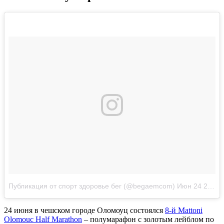
Публикация от спорт здоровье бег (@begaemcom)
Июн 24 2017 в 7:31 PDT
24 июня в чешском городе Оломоуц состоялся
8-й Mattoni
Olomouc Half Marathon
– полумарафон с золотым лейблом по