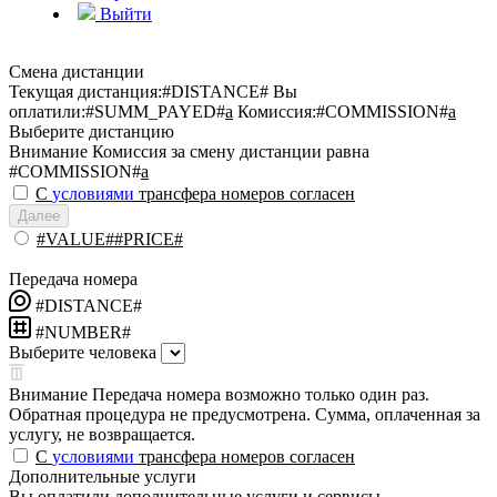
Выйти
Смена дистанции
Текущая дистанция:
#DISTANCE#
Вы
оплатили:
#SUMM_PAYED#
a
Комиссия:
#COMMISSION#
a
Выберите дистанцию
Внимание
Комиссия за смену дистанции равна
#COMMISSION#
a
С
условиями
трансфера номеров согласен
Далее
#VALUE##PRICE#
Передача номера
#DISTANCE#
#NUMBER#
Выберите человека
Внимание
Передача номера возможно только один раз.
Обратная процедура не предусмотрена. Сумма, оплаченная за
услугу, не возвращается.
С
условиями
трансфера номеров согласен
Дополнительные услуги
Вы оплатили дополнительные услуги и сервисы