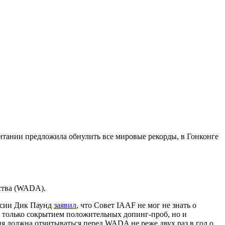
итании предложила обнулить все мировые рекорды, в Гонконге
ства (WADA).
ссии Дик Паунд
заявил
, что Совет IAAF не мог не знать о
е только сокрытием положительных допинг-проб, но и
 должна отчитываться перед WADA не реже двух раз в год о