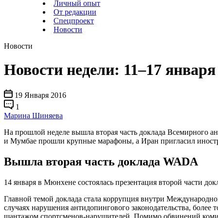
Личный опыт
От редакции
Спецпроект
Новости
Новости
Новости недели: 11–17 января
19 Января 2016
1
Марина Шиняева
На прошлой неделе вышла вторая часть доклада Всемирного ан
и Мумбае прошли крупные марафоны, а Иран пригласил иност
Вышла вторая часть доклада WADA
14 января в Мюнхене состоялась презентация второй части д
Главной темой доклада стала коррупция внутри Международно
случаях нарушения антидопингового законодательства, более
шантажом спортсменов-нарушителей. Помимо обвинений комисс