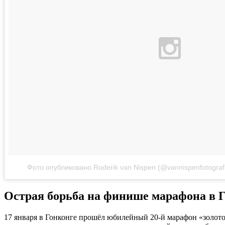
Фото опубликовано Roderik van Nispen (@vannispenfotograf
Острая борьба на финише марафона в 
17 января в Гонконге прошёл юбилейный 20-й марафон «золот