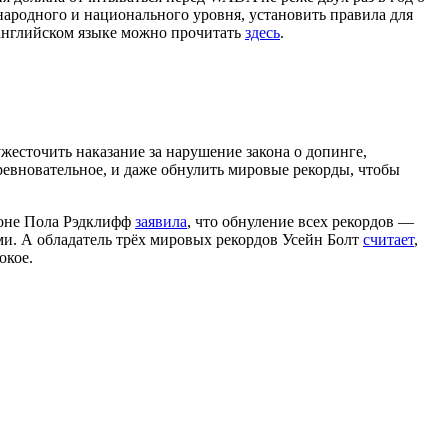
ародного и национального уровня, установить правила для
 английском языке можно прочитать
здесь
.
жесточить наказание за нарушение закона о допинге,
ревновательное, и даже обнулить мировые рекорды, чтобы
фоне Пола Рэдклифф
заявила
, что обнуление всех рекордов —
и. А обладатель трёх мировых рекордов Усейн Болт
считает
,
окое.