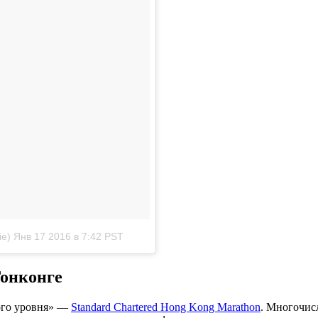
ie)
Янв 17 2016 в 7:42 PST
Гонконге
ого уровня» —
Standard Chartered Hong Kong Marathon
. Многочис