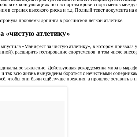
обо всех консультациях по паспортам крови спортсменов междун
ия в странах высокого риска и т.д. Полный текст документа на
атронула проблемы допинга в российской лёгкой атлетике.
за «чистую атлетику»
ыпустила «Манифест за чистую атлетику», в котором призвала у
нной), расширить тестирование спортсменов, в том числе внесо
радикальное заявление. Действующая рекордсменка мира в мара
 и так всю жизнь вынуждены бороться с нечестными соперникам
всё, чтобы они были ещё лучше прежних, а прошлое оставить в п