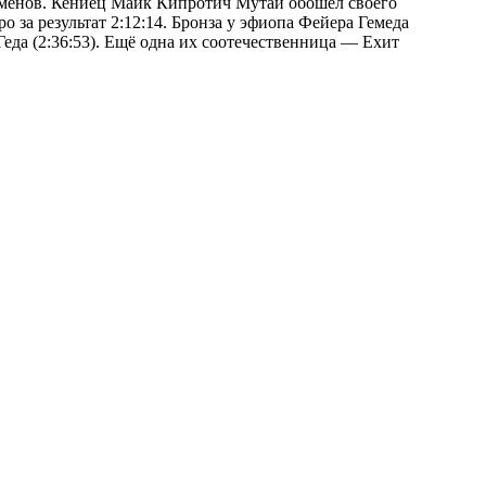
менов. Кениец Майк Кипротич Мутаи обошёл своего
 за результат 2:12:14. Бронза у эфиопа Фейера Гемеда
Геда (2:36:53). Ещё одна их соотечественница — Ехит