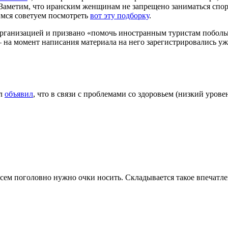
 Заметим, что иранским женщинам не запрещено заниматься спор
имся советуем посмотреть
вот эту подборку
.
рганизацией и призвано «помочь иностранным туристам побольше
 на момент написания материала на него зарегистрировались уже
лл
объявил
, что в связи с проблемами со здоровьем (низкий уров
всем поголовно нужно очки носить. Складывается такое впечатле