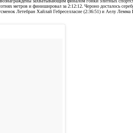
 вознаграждены захватывающим финалом гонки элитных спортс
тнях метров и финишировал за 2:12:12. Чероно досталось серебро
тсменок Летебран Хайлай Гебреселласие (2:36:51) и Аелу Лемма 