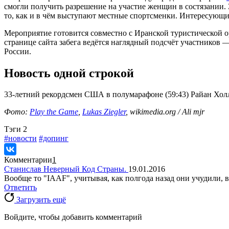
смогли получить разрешение на участие женщин в состязании.
то, как и в чём выступают местные спортсменки. Интересующ
Мероприятие готовится совместно с Иранской туристической о
странице сайта забега ведётся наглядный подсчёт участников —
России.
Новость одной строкой
33-летний рекордсмен США в полумарафоне (59:43) Райан Хо
Фото:
Play the Game
,
Lukas Ziegler
, wikimedia.org / Ali mjr
Tэги
2
#новости
#допинг
Комментарии
1
Станислав Неверный Код Страны.
19.01.2016
Вообще то "IAAF", учитывая, как полгода назад они учудили, 
Ответить
Загрузить ещё
Войдите, чтобы добавить комментарий