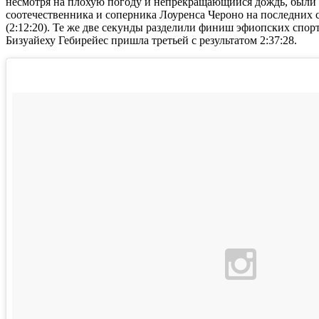
несмотря на плохую погоду и непрекращающийся дождь, были
соотечественника и соперника Лоуренса Чероно на последних со
(2:12:20). Те же две секунды разделили финиш эфиопских спор
Бизуайеху Гебирейес пришла третьей с результатом 2:37:28.