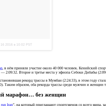
 16 2016 в 10:02 PST
on
, в нём приняли участие около 40 000 человек. Кенийский сп
, — 2:09:32. Второе и третье места у эфиопа Себоки Дибабы (2:0
тановившая рекорд трассы в Мумбаи (2:24:33), в этом году стала 
00). Таким образом, оба рекорда трассы среди мужчин и женщин 
ый марафон… без женщин
I run Iran
”, на который приглашают спортсменов со всего мира, з