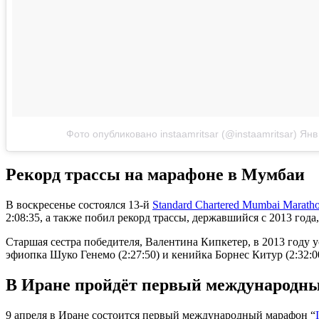
Фото опубликовано instaamritsar (@instaamritsar)
Янв
Рекорд трассы на марафоне в Мумбаи
В воскресенье состоялся 13-й
Standard Chartered Mumbai Marath
2:08:35, а также побил рекорд трассы, державшийся с 2013 года
Старшая сестра победителя, Валентина Кипкетер, в 2013 году ус
эфиопка Шуко Генемо (2:27:50) и кенийка Борнес Китур (2:32:
В Иране пройдёт первый международн
9 апреля в Иране состоится первый международный марафон “