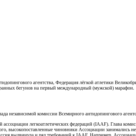
тидопингового агентства, Федерация лёгкой атлетики Великобр
ранных бегунов на первый международный (мужской) марафон.
оклада независимой комиссии Всемирного антидопингового агент
й ассоциации легкоатлетических федераций (IAAF). Глава коми
 того, высокопоставленные чиновники Ассоциации занимались н
ия выдвинула и ряд требований к IAAF. Например, Ассоциация