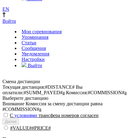
EN
Войти
Мои соревнования
Упоминания
Статьи
Сообщения
Уведомления
Настройки
Выйти
Смена дистанции
Текущая дистанция:
#DISTANCE#
Вы
оплатили:
#SUMM_PAYED#
a
Комиссия:
#COMMISSION#
a
Выберите дистанцию
Внимание
Комиссия за смену дистанции равна
#COMMISSION#
a
С
условиями
трансфера номеров согласен
Далее
#VALUE##PRICE#