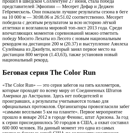
прошел в шведской Соллентуне 27 июня, стала победа
представителей Эфиопии — Месерет Дефар и Деджен
Гебремескель. Они показали лучшие результаты сезона в беге
на 10 000 м — 30:08.06 и 26:51.02 соответственно. Месерет
победила с десятым результатом за всю историю лёгкой
атлетики и возглавила мировой топ-лист 2013 года. Среди
впечатляющих моментов соревнований можно отметить
победу Мосито Лехаты из Лесото с новым национальным
рекордом на дистанции 200 м (20.37) и выступление Аянлеха
Сулеймана из Джибути, который занял первое место на
дистанции 800 метров (1.43,63), также установив новый
национальный рекорд.
Беговая серия The Color Run
«The Color Run» — это серия забегов на пять километров,
которые проходят по всему миру от Соединенных Штатов
Америки до Австралии. Здесь нет победителей и
проигравших, а результаты учитываются только для
официальных протоколов. Организаторы провозгласили забег
«самыми веселыми 5 км на планете». Первое мероприятие
прошло в январе 2012 в городе Феникс, штат Аризона. За год
к серии присоединилось 50 городов в США, а охват составил
600 000 человек. На данный момент это одна из самых