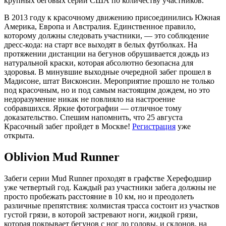
крупных беговых серий США по количеству участников.
В 2013 году к красочному движению присоединились Южная
Америка, Европа и Австралия. Единственное правило,
которому должны следовать участники, — это соблюдение
дресс-кода: на старт все выходят в белых футболках. На
протяжении дистанции на бегунов обрушивается дождь из
натуральной краски, которая абсолютно безопасна для
здоровья. В минувшие выходные очередной забег прошел в
Мадисоне, штат Висконсин. Мероприятие прошло не только
под красочным, но и под самым настоящим дождем, но это
недоразумение никак не повлияло на настроение
собравшихся. Яркие фотографии — отличное тому
доказательство. Спешим напомнить, что 25 августа
Красочный забег пройдет в Москве!
Регистрация
уже
открыта.
Oblivion Mud Runner
Забеги серии Mud Runner проходят в графстве Херефодшир
уже четвертый год. Каждый раз участники забега должны не
просто пробежать расстояние в 10 км, но и преодолеть
различные препятствия: холмистая трасса состоит из участков
густой грязи, в которой застревают ноги, жидкой грязи,
которая покрывает бегунов с ног до головы, и склонов, на