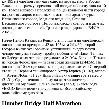
км 195 м) марафон занимает одно из первых мест в России.
Также в программу соревнований входит забег-спутник на 10
км. Трасса марафона проложена по центральной части города
на фоне всемирно известных памятников архитектуры:
Исакиевского собора, Медного всадника, Стрелки
Васильевского острова, Петропавловской крепости и других
достопримечательностей. Трасса сертифицирована ВФЛА и
AIMS.
Петер Наиби Квалир из Кении стал лучшим на марафонской
дистанции: он преодолел 42 км 195 м за 2:14:30, второй —
Гэффри Киплагат Тороитич, уступивший лидеру почти
четыре минуты. Замкнул тройку победителей Павел Теплых
из Набережных челнов с результатом 2:19:34. Белкина Татьяна
из города Чебоксары — первая среди женщин (2:44:56). На
дистанции 10 км призовые места разделили жители Северной
столицы. Первым финишировал Артур Бурцев (31.02), второй
— Артем Лобач (31.28). Дмитрий Лукин занял третье место
(31.31). Среди женщин победу на десятикилометровой
дистанции одержала Юлия Чиженко (33.53). В этом году
«ERGO Белые ночи» приурочены ко Всероссийскому
олимпийскому дню бега.
Humber Bridge Half Marathon