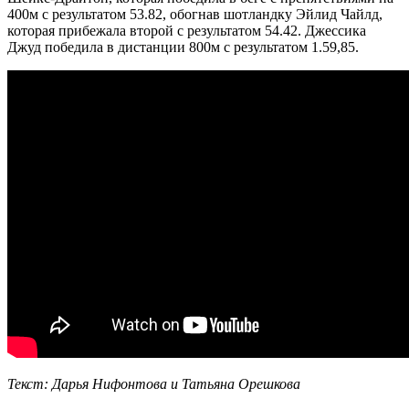
400м с результатом 53.82, обогнав шотландку Эйлид Чайлд,
которая прибежала второй с результатом 54.42. Джессика
Джуд победила в дистанции 800м с результатом 1.59,85.
Текст: Дарья Нифонтова и Татьяна Орешкова