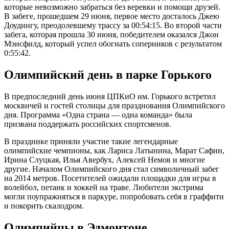
которые невозможно забраться без веревки и помощи друзей.
В забеге, прошедшем 29 июня, первое место досталось Джею
Доудингу, преодолевшему трассу за 00:54:15. Во второй части
забега, которая прошла 30 июня, победителем оказался Джон
Мэнсфилд, который успел обогнать соперников с результатом
0:55:42.
Олимпийский день в парке Горького
В предпоследний день июня ЦПКиО им. Горького встретил
москвичей и гостей столицы для празднования Олимпийского
дня. Программа «Одна страна — одна команда» была
призвана поддержать российских спортсменов.
В празднике приняли участие такие легендарные
олимпийские чемпионы, как Лариса Латынина, Марат Сафин,
Ирина Слуцкая, Илья Авербух, Алексей Немов и многие
другие. Началом Олимпийского дня стал символичный забег
на 2014 метров. Посетителей ожидали площадки для игры в
волейбол, петанк и хоккей на траве. Любители экстрима
могли поупражняться в паркуре, попробовать себя в граффити
и покорить скалодром.
Олимпийцы в Эдмонтоне