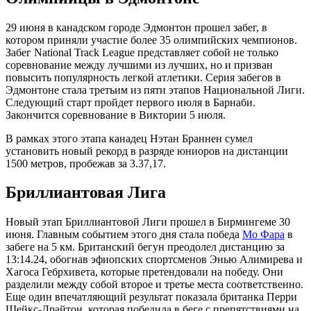
29 июня в канадском городе Эдмонтон прошел забег, в
котором приняли участие более 35 олимпийских чемпионов.
Забег National Track League представляет собой не только
соревнование между лучшими из лучших, но и призван
повысить популярность легкой атлетики. Серия забегов в
Эдмонтоне стала третьим из пяти этапов Национальной Лиги.
Следующий старт пройдет первого июля в Барнаби.
Закончится соревнование в Виктории 5 июля.
В рамках этого этапа канадец Нэтан Браннен сумел
установить новый рекорд в разряде юниоров на дистанции
1500 метров, пробежав за 3.37,17.
Бриллиантовая Лига
Новый этап Бриллиантовой Лиги прошел в Бирмингеме 30
июня. Главным событием этого дня стала победа
Мо Фара
в
забеге на 5 км. Британский бегун преодолел дистанцию за
13:14.24, обогнав эфиопских спортсменов Энью Алимирева и
Хагоса Гебрхивета, которые претендовали на победу. Они
разделили между собой второе и третье места соответственно.
Еще один впечатляющий результат показала британка Перри
Шейкс-Драйтон, которая победила в беге с препятствиями на