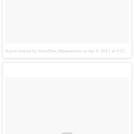
A post shared by Yana
Shai (@yana
shai)
on
Apr 9, 2017 at 4:27am PDT