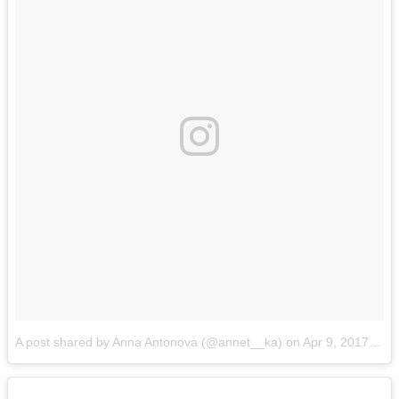
A post shared by Anna Antonova (@annet__ka)
on
Apr 9, 2017 at 2:34am PDT