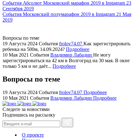
replica
События
Абсолют Московский марафон 2019 в Instagram
23
Сентября 2019
showcases
События
Московский полумарафон 2019 в Instagram
21 Мая
substantial
2019
areas.
swiss
replica
Вопросы по теме
bvlgari
19 Августа 2024
События
frolov74.07
Как зарегистрировать
ребенка на 500м, 14.09.2024?
Подробнее
watches
10 Мая 2021
События
Владимир Лабадин
Не могу
+maserati
зарегистрироваться на 42 км в Волгоград на 30 мая. В окне
online
только 5 км и не даёт...
Подробнее
for
cheap
Вопросы по теме
sale.
https://ylfactoryrolex.com/
19 Августа 2024
События
frolov74.07
Подробнее
hilarity
10 Мая 2021
События
Владимир Лабадин
Подробнее
exceptional
Следите за новостями
method.
Подпишись на рассылку
www.yvessaintlaurent.to
with
the
О проекте
best