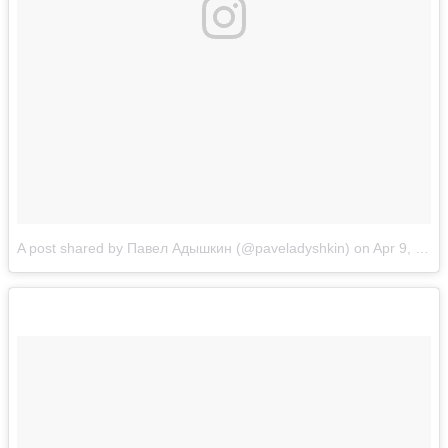
A post shared by Павел Адышкин (@paveladyshkin)
on
Apr 9, 2017 at 7:01am PDT