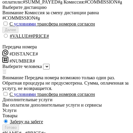
оплатили:
#SUMM_PAYED#
a
Комиссия:
#COMMISSION#
a
Выберите дистанцию
Внимание
Комиссия за смену дистанции равна
#COMMISSION#
a
С
условиями
трансфера номеров согласен
Далее
#VALUE##PRICE#
Передача номера
#DISTANCE#
#NUMBER#
Выберите человека
Внимание
Передача номера возможно только один раз.
Обратная процедура не предусмотрена. Сумма, оплаченная за
услугу, не возвращается.
С
условиями
трансфера номеров согласен
Дополнительные услуги
Вы оплатили дополнительные услуги и сервисы
Услуги
Товары
Заберу на забеге
Готово