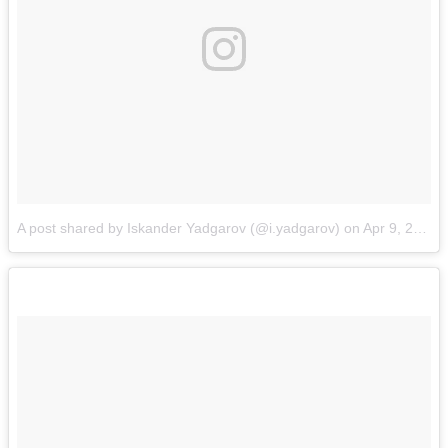
A post shared by Iskander Yadgarov (@i.yadgarov)
on
Apr 9, 2017 at 1:01am PDT