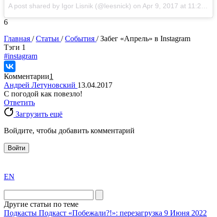
A post shared by Igor Lisnik (@leesnick)
on
Apr 9, 2017 at 11:27pm PDT
6
Главная
/
Статьи
/
События
/
Забег «Апрель» в Instagram
Tэги
1
#instagram
Комментарии
1
Андрей Летуновский
13.04.2017
С погодой как повезло!
Ответить
Загрузить ещё
Войдите, чтобы добавить комментарий
Войти
exact
EN
the
division
agent
Другие статьи по теме
watch
Подкасты
Подкаст «Побежали?!»: перезагрузка
9 Июня 2022