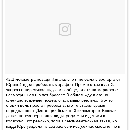
42,2 километра позади Изначально я не была в восторге от
Юриной идеи пробежать марафон. Прям в отказ шла. За
здоровье переживаешь, да и вообще, жести на марафоне
насмотришься и в пот бросает. В общем жду я его на
финише, встречаю людей, счастливых реально. Кто- то
ставил цель просто пробежать, кто-то ставил время
определенное. Дистанции были от 3 километров. Бежали
детки, пенсионеры, инвалиды, родители с детьми в
колясках. Вот реально, толи я сентиментальная такая, но
когда Юру увидела, глаза заслезились(сейчас смешно, че к