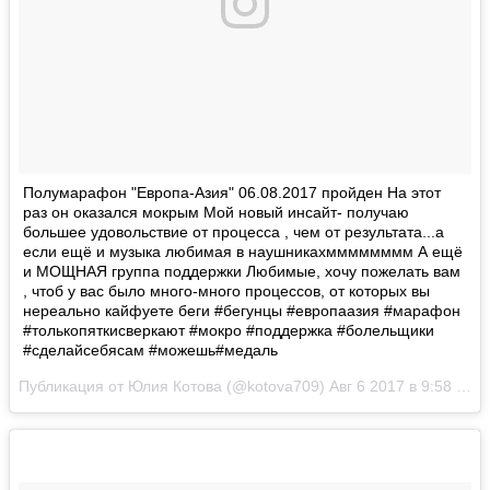
Полумарафон "Европа-Азия" 06.08.2017 пройден На этот
раз он оказался мокрым Мой новый инсайт- получаю
большее удовольствие от процесса , чем от результата...а
если ещё и музыка любимая в наушникахмммммммм А ещё
и МОЩНАЯ группа поддержки Любимые, хочу пожелать вам
, чтоб у вас было много-много процессов, от которых вы
нереально кайфуете беги #бегунцы #европаазия #марафон
#толькопяткисверкают #мокро #поддержка #болельщики
#сделайсебясам #можешь#медаль
Публикация от Юлия Котова (@kotova709)
Авг 6 2017 в 9:58 PDT