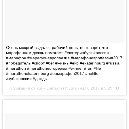
Очень мокрый выдался рабочий день, но говорят, что
марафонцам дождь помогает. #екатеринбург #россия
#марафон #марафоневропаазия #марафоневропаазия2017
#победитель #спорт #бег #жизнь #ekb #ekaterinburg #russia
#marathon #marathoneuropeasia #winner #run #life
#marathonekaterinburg #еамарафон2017 #nofilter
#кубокроссии #дождь
Публикация от Yuriy Lomakin (@yural)
Авг 6 2017 в 9:29 PDT