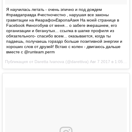
Я научилась летать - очень эпично и под дождем
#правдаправда #честночестно , нарушая все законы
гравитации на #марафонЕвропаАзия На моей странице в
Facebook #многобукв от меня... о забеге вчерашнем, его
организации и беганутых... ссылка в шапке профиля из
обязательного- спасибо всем... оказывается, когда ты
падаешь, получаешь гораздо больше позитивной энергии и
хороших слов от друзей! Встаю с колен - двигаюсь дальше
вместе с @runteam.perm
Публикация от Daretta Ivanova (@darettiva)
Авг 7 2017 в 1:05 PDT