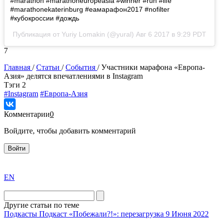
#marathon #marathoneuropeasia #winner #run #life
#marathonekaterinburg #еамарафон2017 #nofilter
#кубокроссии #дождь
Публикация от Yuriy Lomakin (@yural)
Авг 6 2017 в 9:29 PDT
7
Главная
/
Статьи
/
События
/
Участники марафона «Европа-
Азия» делятся впечатлениями в Instagram
Tэги
2
#Instagram
#Европа-Азия
Комментарии
0
Войдите, чтобы добавить комментарий
Войти
exact
EN
the
division
agent
Другие статьи по теме
watch
Подкасты
Подкаст «Побежали?!»: перезагрузка
9 Июня 2022