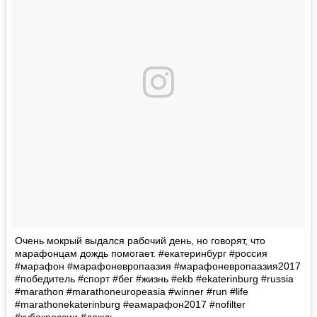
Очень мокрый выдался рабочий день, но говорят, что
марафонцам дождь помогает. #екатеринбург #россия
#марафон #марафоневропаазия #марафоневропаазия2017
#победитель #спорт #бег #жизнь #ekb #ekaterinburg #russia
#marathon #marathoneuropeasia #winner #run #life
#marathonekaterinburg #еамарафон2017 #nofilter
#кубокроссии #дождь