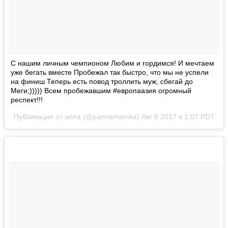
С нашим личным чемпионом Любим и гордимся! И мечтаем
уже бегать вместе Пробежал так быстро, что мы не успели
на финиш Теперь есть повод троллить муж, сбегай до
Меги;))))) Всем пробежавшим #европаазия огромный
респект!!!
Публикация от anna (@pannamamka)
Авг 6 2017 в 1:07 PDT