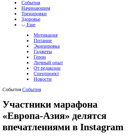
События
Начинающим
Тренировки
Здоровье
Еще
Мотивация
Питание
Экипировка
Гаджеты
Герои
Личный опыт
От редакции
Спецпроект
Новости
События
События
Участники марафона
«Европа-Азия» делятся
впечатлениями в Instagram