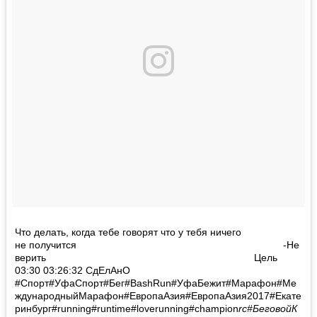
⠀⠀⠀⠀⠀⠀⠀⠀⠀⠀⠀⠀⠀⠀
Что делать, когда тебе говорят что у тебя ничего
не получится ⠀⠀⠀⠀⠀⠀⠀⠀⠀⠀⠀⠀⠀⠀⠀⠀⠀⠀⠀⠀⠀ ⠀⠀⠀⠀⠀⠀⠀ -Не
верить⠀⠀⠀⠀⠀⠀⠀⠀⠀⠀⠀⠀⠀⠀⠀⠀⠀⠀⠀⠀⠀⠀⠀⠀⠀⠀⠀⠀⠀ Цель
03:30 03:26:32 СдЕлАнО
#Спорт#УфаСпорт#Бег#BashRun#УфаБежит#Марафон#Ме
ждународныйМарафон#ЕвропаАзия#ЕвропаАзия2017#Екате
ринбург#running#runtime#loverunning#champion
rc#БеговойК