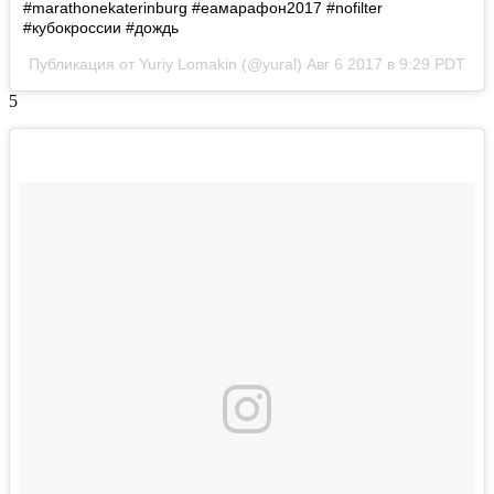
#marathonekaterinburg #еамарафон2017 #nofilter
#кубокроссии #дождь
Публикация от Yuriy Lomakin (@yural)
Авг 6 2017 в 9:29 PDT
5