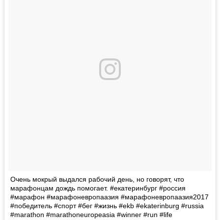
Очень мокрый выдался рабочий день, но говорят, что
марафонцам дождь помогает. #екатеринбург #россия
#марафон #марафоневропаазия #марафоневропаазия2017
#победитель #спорт #бег #жизнь #ekb #ekaterinburg #russia
#marathon #marathoneuropeasia #winner #run #life