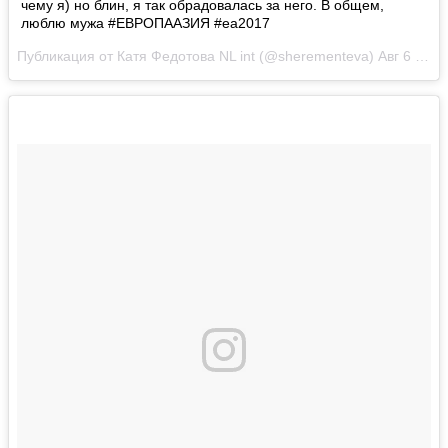
чему я) но блин, я так обрадовалась за него. В общем,
люблю мужа #ЕВРОПААЗИЯ #еа2017
Публикация от Катя Федотова NL int (@sherementeva)
Авг 6 2017 в 9:54 PDT