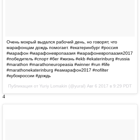
Очень мокрый выдался рабочий день, но говорят, что
марафонцам дождь помогает. #екатеринбург #россия
#марафон #марафоневропаазия #марафоневропаазия2017
#победитель #спорт #бег #жизнь #ekb #ekaterinburg #russia
#marathon #marathoneuropeasia #winner #run #life
#marathonekaterinburg #еамарафон2017 #nofilter
#кубокроссии #дождь
Публикация от Yuriy Lomakin (@yural)
Авг 6 2017 в 9:29 PDT
4