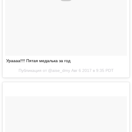
Ураааа!!!! Пятая медалька за год
Публикация от @aise_dmy
Авг 6 2017 в 9:35 PDT