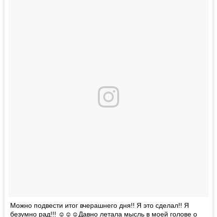
Можно подвести итог вчерашнего дня!! Я это сделал!! Я
безумно рад!!! ☺️☺️☺️Давно летала мысль в моей голове о