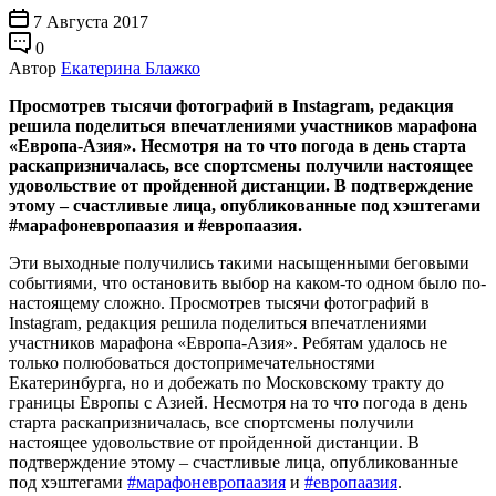
7 Августа 2017
0
Автор
Екатерина Блажко
Просмотрев тысячи фотографий в Instagram, редакция
решила поделиться впечатлениями участников марафона
«Европа-Азия». Несмотря на то что погода в день старта
раскапризничалась, все спортсмены получили настоящее
удовольствие от пройденной дистанции. В подтверждение
этому – счастливые лица, опубликованные под хэштегами
#марафоневропаазия и #европаазия.
Эти выходные получились такими насыщенными беговыми
событиями, что остановить выбор на каком-то одном было по-
настоящему сложно. Просмотрев тысячи фотографий в
Instagram, редакция решила поделиться впечатлениями
участников марафона «Европа-Азия». Ребятам удалось не
только полюбоваться достопримечательностями
Екатеринбурга, но и добежать по Московскому тракту до
границы Европы с Азией. Несмотря на то что погода в день
старта раскапризничалась, все спортсмены получили
настоящее удовольствие от пройденной дистанции. В
подтверждение этому – счастливые лица, опубликованные
под хэштегами
#марафоневропаазия
и
#европаазия
.