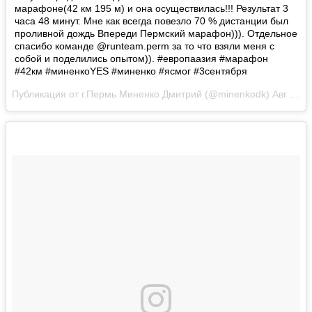
марафоне(42 км 195 м) и она осуществилась!!! Результат 3
часа 48 минут. Мне как всегда повезло 70 % дистанции был
проливной дождь Впереди Пермский марафон))). Отдельное
спасибо команде @runteam.perm за то что взяли меня с
собой и поделились опытом)). #европаазия #марафон
#42км #миненкоYES #миненко #ясмог #3сентября
Публикация от г.Пермь Миненко Дмитрий (@minenkodk)
Авг 6 2017 в 8:53 PDT