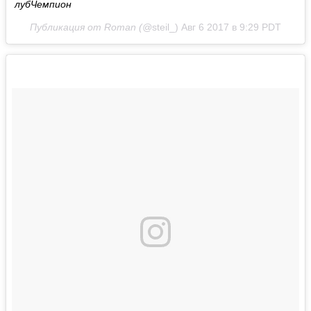
лубЧемпион
Публикация от Roman (@
steil_)
Авг 6 2017 в 9:29 PDT