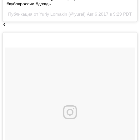
#кубокроссии #дождь
Публикация от Yuriy Lomakin (@yural)
Авг 6 2017 в 9:29 PDT
3