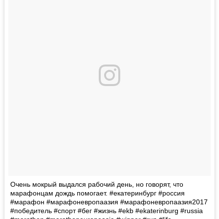
Очень мокрый выдался рабочий день, но говорят, что
марафонцам дождь помогает. #екатеринбург #россия
#марафон #марафоневропаазия #марафоневропаазия2017
#победитель #спорт #бег #жизнь #ekb #ekaterinburg #russia