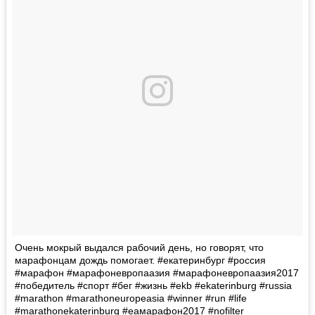
Очень мокрый выдался рабочий день, но говорят, что
марафонцам дождь помогает. #екатеринбург #россия
#марафон #марафоневропаазия #марафоневропаазия2017
#победитель #спорт #бег #жизнь #ekb #ekaterinburg #russia
#marathon #marathoneuropeasia #winner #run #life
#marathonekaterinburg #еамарафон2017 #nofilter