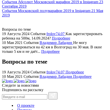
replica
События
Абсолют Московский марафон 2019 в Instagram
23
Сентября 2019
showcases
События
Московский полумарафон 2019 в Instagram
21 Мая
substantial
2019
areas.
swiss
replica
Вопросы по теме
bvlgari
19 Августа 2024
События
frolov74.07
Как зарегистрировать
ребенка на 500м, 14.09.2024?
Подробнее
watches
10 Мая 2021
События
Владимир Лабадин
Не могу
+maserati
зарегистрироваться на 42 км в Волгоград на 30 мая. В окне
online
только 5 км и не даёт...
Подробнее
for
cheap
Вопросы по теме
sale.
https://ylfactoryrolex.com/
19 Августа 2024
События
frolov74.07
Подробнее
hilarity
10 Мая 2021
События
Владимир Лабадин
Подробнее
exceptional
Следите за новостями
method.
Подпишись на рассылку
www.yvessaintlaurent.to
with
the
О проекте
best
Правила