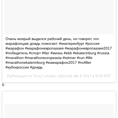
Очень мокрый выдался рабочий день, но говорят, что
марафонцам дождь помогает. #екатеринбург #россия
#марафон #марафоневропаазия #марафоневропаазия2017
#победитель #спорт #бег #жизнь #ekb #ekaterinburg #russia
#marathon #marathoneuropeasia #winner #run #life
#marathonekaterinburg #еамарафон2017 #nofilter
#кубокроссии #дождь
Публикация от Yuriy Lomakin (@yural)
Авг 6 2017 в 9:29 PDT
6