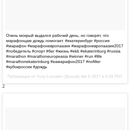
Очень мокрый выдался рабочий день, но говорят, что
марафонцам дождь помогает. #екатеринбург #россия
#марафон #марафоневропаазия #марафоневропаазия2017
#победитель #спорт #бег #жизнь #ekb #ekaterinburg #russia
#marathon #marathoneuropeasia #winner #run #life
#marathonekaterinburg #еамарафон2017 #nofilter
#кубокроссии #дождь
Публикация от Yuriy Lomakin (@yural)
Авг 6 2017 в 9:29 PDT
2