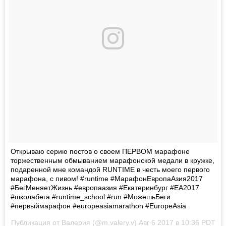
Открываю серию постов о своем ПЕРВОМ марафоне
торжественным обмыванием марафонской медали в кружке,
подаренной мне командой RUNTIME в честь моего первого
марафона, с пивом! #runtime #МарафонЕвропаАзия2017
#БегМеняетЖизнь #европаазия #Екатеринбург #ЕА2017
#школабега #runtime_school #run #МожешьБеги
#первыймарафон #europeasiamarathon #EuropeAsia
Публикация от Валерия (@m.valery.v)
Авг 6 2017 в 10:36 PDT