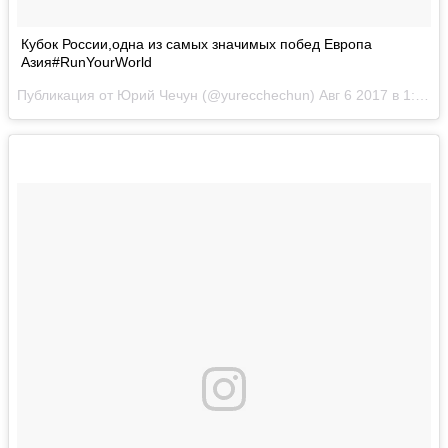
Кубок России,одна из самых значимых побед Европа
Азия#RunYourWorld
Публикация от Юрий Чечун (@yurecchechun)
Авг 6 2017 в 1:52 PDT