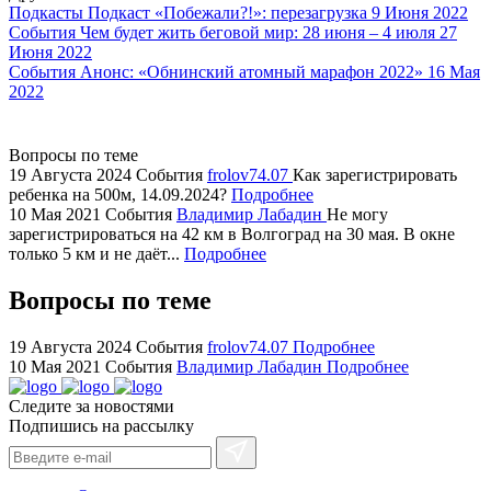
watch
Подкасты
Подкаст «Побежали?!»: перезагрузка
9 Июня 2022
replica
События
Чем будет жить беговой мир: 28 июня – 4 июля
27
Июня 2022
showcases
События
Анонс: «Обнинский атомный марафон 2022»
16 Мая
substantial
2022
areas.
swiss
replica
Вопросы по теме
bvlgari
19 Августа 2024
События
frolov74.07
Как зарегистрировать
ребенка на 500м, 14.09.2024?
Подробнее
watches
10 Мая 2021
События
Владимир Лабадин
Не могу
+maserati
зарегистрироваться на 42 км в Волгоград на 30 мая. В окне
online
только 5 км и не даёт...
Подробнее
for
cheap
Вопросы по теме
sale.
https://ylfactoryrolex.com/
19 Августа 2024
События
frolov74.07
Подробнее
hilarity
10 Мая 2021
События
Владимир Лабадин
Подробнее
exceptional
Следите за новостями
method.
Подпишись на рассылку
www.yvessaintlaurent.to
with
the