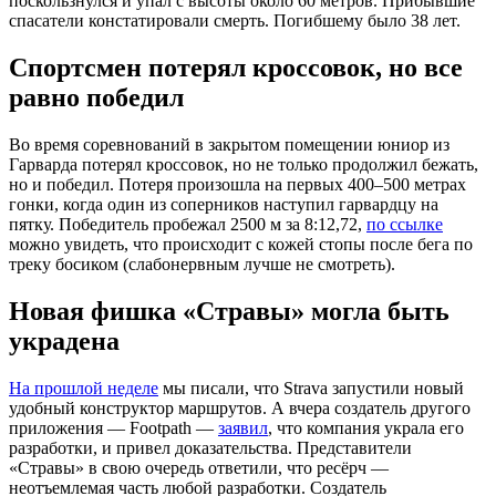
поскользнулся и упал с высоты около 60 метров. Прибывшие
спасатели констатировали смерть. Погибшему было 38 лет.
Спортсмен потерял кроссовок, но все
равно победил
Во время соревнований в закрытом помещении юниор из
Гарварда потерял кроссовок, но не только продолжил бежать,
но и победил. Потеря произошла на первых 400–500 метрах
гонки, когда один из соперников наступил гарвардцу на
пятку. Победитель пробежал 2500 м за 8:12,72,
по ссылке
можно увидеть, что происходит с кожей стопы после бега по
треку босиком (слабонервным лучше не смотреть).
Новая фишка «Стравы» могла быть
украдена
На прошлой неделе
мы писали, что Strava запустили новый
удобный конструктор маршрутов. А вчера создатель другого
приложения — Footpath —
заявил
, что компания украла его
разработки, и привел доказательства. Представители
«Стравы» в свою очередь ответили, что ресёрч —
неотъемлемая часть любой разработки. Создатель