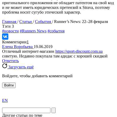
оригинального приложения не обладает патентом на свой код
и не может иметь юридических претензий к Strava, поэтому
проблема носит сугубо этический характер.
Главная
/
Статьи
/
События
/
Runner’s News: 22–28 февраля
Tэги
3
#новости
#Runners News
#события
Комментарии
1
Елена Воробьева
19.06.2019
Отличный интернет-магазин
https://sport-discount.com.ua
советую. Недавно покупала там адидас с хорошей скидкой
Ответить
Загрузить ещё
Войдите, чтобы добавить комментарий
Войти
exact
EN
the
division
agent
Другие статьи по теме