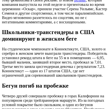
тему феминизма в своей рекламе. В новом
ролике
, который
компания выпустила на этой неделе и презентовала во время
церемонии «Оскар», приняли участие Серена Уильямс, Кастер
Семеня и другие спортсменки, в том числе паралимпийские.
Видео мгновенно разлетелось по соцсетям, но не с
негативными комментариями, а с восхищенными.
Школьники-трансгендеры в США
доминируют в женском беге
На студенческом чемпионате в Коннектикуте, США, золото и
серебро в женском зачете выиграли трансгендеры. Победитель
установил рекорд штата в беге на 55 м в помещениях — 6,95,
бывший мальчик, занявший второе место, пробежал за 7,01.
Третье место заняла цисгендерная девочка с результатом 7,23.
Коннектикут — один из 17 штатов США, где нет
ограничений для соревнований школьников-трансгендеров.
Бегун погиб на пробежке
Четверо друзей совершали пробежку в горах Калифорнии на
популярном среди трейлраннеров маршруте. Из-за погодных
условий покрытие было скользким, и один из бегунов