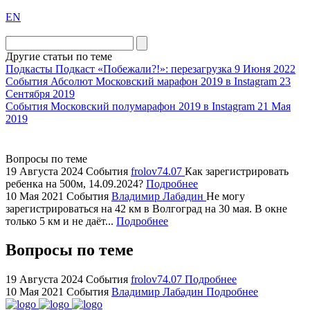
exact
EN
the
division
agent
Другие статьи по теме
watch
Подкасты
Подкаст «Побежали?!»: перезагрузка
9 Июня 2022
replica
События
Абсолют Московский марафон 2019 в Instagram
23
Сентября 2019
showcases
События
Московский полумарафон 2019 в Instagram
21 Мая
substantial
2019
areas.
swiss
replica
Вопросы по теме
bvlgari
19 Августа 2024
События
frolov74.07
Как зарегистрировать
ребенка на 500м, 14.09.2024?
Подробнее
watches
10 Мая 2021
События
Владимир Лабадин
Не могу
+maserati
зарегистрироваться на 42 км в Волгоград на 30 мая. В окне
online
только 5 км и не даёт...
Подробнее
for
cheap
Вопросы по теме
sale.
https://ylfactoryrolex.com/
19 Августа 2024
События
frolov74.07
Подробнее
hilarity
10 Мая 2021
События
Владимир Лабадин
Подробнее
exceptional