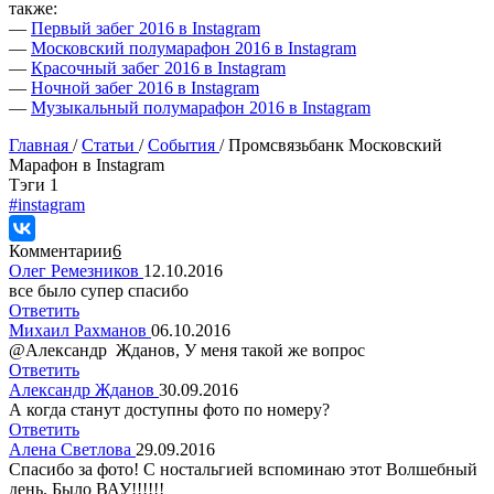
также:
—
Первый забег 2016 в Instagram
—
Московский полумарафон 2016 в Instagram
—
Красочный забег 2016 в Instagram
—
Ночной забег 2016 в Instagram
—
Музыкальный полумарафон 2016 в Instagram
Главная
/
Статьи
/
События
/
Промсвязьбанк Московский
Марафон в Instagram
Tэги
1
#instagram
Комментарии
6
Олег Ремезников
12.10.2016
все было супер спасибо
Ответить
Михаил Рахманов
06.10.2016
@Александр Жданов, У меня такой же вопрос
Ответить
Александр Жданов
30.09.2016
А когда станут доступны фото по номеру?
Ответить
Алена Светлова
29.09.2016
Спасибо за фото! С ностальгией вспоминаю этот Волшебный
день. Было ВАУ!!!!!!