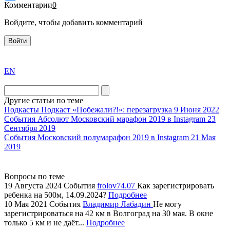
Комментарии
0
Войдите, чтобы добавить комментарий
Войти
exact
EN
the
division
agent
Другие статьи по теме
watch
Подкасты
Подкаст «Побежали?!»: перезагрузка
9 Июня 2022
replica
События
Абсолют Московский марафон 2019 в Instagram
23
Сентября 2019
showcases
События
Московский полумарафон 2019 в Instagram
21 Мая
substantial
2019
areas.
swiss
replica
Вопросы по теме
bvlgari
19 Августа 2024
События
frolov74.07
Как зарегистрировать
ребенка на 500м, 14.09.2024?
Подробнее
watches
10 Мая 2021
События
Владимир Лабадин
Не могу
+maserati
зарегистрироваться на 42 км в Волгоград на 30 мая. В окне
online
только 5 км и не даёт...
Подробнее