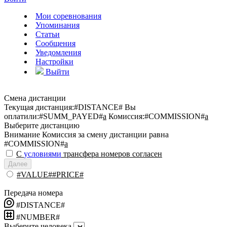
Мои соревнования
Упоминания
Статьи
Сообщения
Уведомления
Настройки
Выйти
Смена дистанции
Текущая дистанция:
#DISTANCE#
Вы
оплатили:
#SUMM_PAYED#
a
Комиссия:
#COMMISSION#
a
Выберите дистанцию
Внимание
Комиссия за смену дистанции равна
#COMMISSION#
a
С
условиями
трансфера номеров согласен
Далее
#VALUE##PRICE#
Передача номера
#DISTANCE#
#NUMBER#
Выберите человека