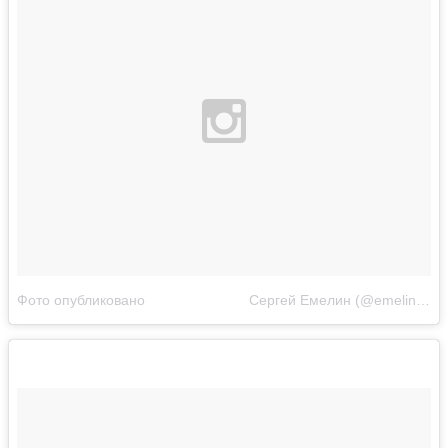
Фото опубликовано ⠀⠀⠀⠀⠀⠀⠀⠀⠀⠀Сергей Емелин (@emelin_sergey)