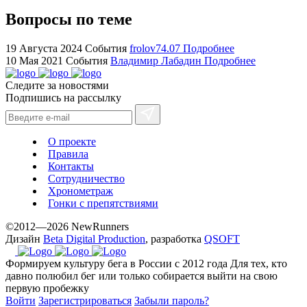
for
cheap
Вопросы по теме
sale.
https://ylfactoryrolex.com/
19 Августа 2024
События
frolov74.07
Подробнее
hilarity
10 Мая 2021
События
Владимир Лабадин
Подробнее
exceptional
Следите за новостями
method.
Подпишись на рассылку
www.yvessaintlaurent.to
with
the
О проекте
best
Правила
prices.
Контакты
Сотрудничество
Хронометраж
Гонки с препятствиями
©2012—2026 NewRunners
Дизайн
Beta Digital Production
, разработка
QSOFT
Формируем культуру бега в России с 2012 года
Для тех, кто
давно полюбил бег или только собирается выйти на свою
первую пробежку
Войти
Зарегистрироваться
Забыли пароль?