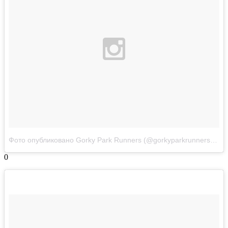
Фото опубликовано Gorky Park Runners (@gorkyparkrunners)
Апр
0