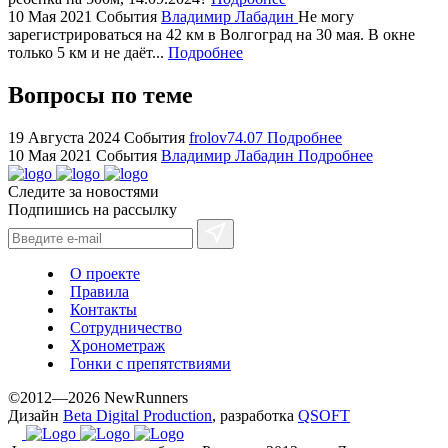
watches
10 Мая 2021
События
Владимир Лабадин
Не могу
+maserati
зарегистрироваться на 42 км в Волгоград на 30 мая. В окне
online
только 5 км и не даёт...
Подробнее
for
cheap
Вопросы по теме
sale.
https://ylfactoryrolex.com/
19 Августа 2024
События
frolov74.07
Подробнее
hilarity
10 Мая 2021
События
Владимир Лабадин
Подробнее
exceptional
Следите за новостями
method.
Подпишись на рассылку
www.yvessaintlaurent.to
with
the
О проекте
best
Правила
prices.
Контакты
Сотрудничество
Хронометраж
Гонки с препятствиями
©2012—2026 NewRunners
Дизайн
Beta Digital Production
, разработка
QSOFT