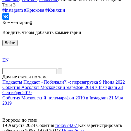
Tэги
3
#Instagram
#Крюкова
#Конякин
Комментарии
0
Войдите, чтобы добавить комментарий
Войти
exact
EN
the
division
agent
Другие статьи по теме
watch
Подкасты
Подкаст «Побежали?!»: перезагрузка
9 Июня 2022
replica
События
Абсолют Московский марафон 2019 в Instagram
23
Сентября 2019
showcases
События
Московский полумарафон 2019 в Instagram
21 Мая
substantial
2019
areas.
swiss
replica
Вопросы по теме
bvlgari
19 Августа 2024
События
frolov74.07
Как зарегистрировать
ребенка на 500м, 14.09.2024?
Подробнее