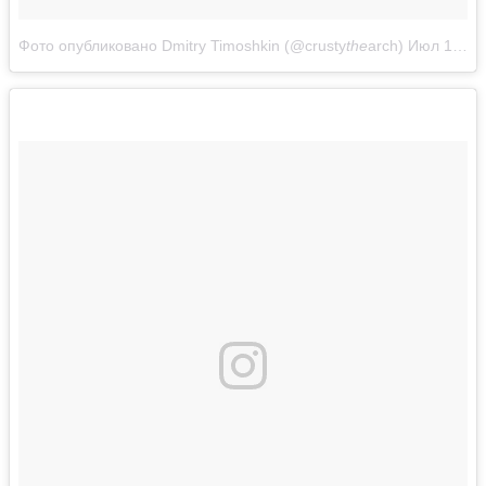
Фото опубликовано Dmitry Timoshkin (@crusty
the
arch)
Июл 16 2016 в 2:29 PDT