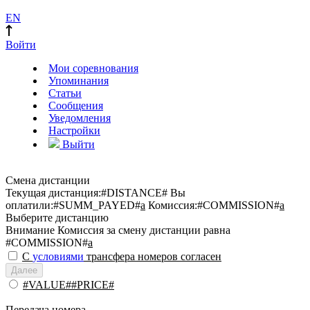
EN
Войти
Мои соревнования
Упоминания
Статьи
Сообщения
Уведомления
Настройки
Выйти
Смена дистанции
Текущая дистанция:
#DISTANCE#
Вы
оплатили:
#SUMM_PAYED#
a
Комиссия:
#COMMISSION#
a
Выберите дистанцию
Внимание
Комиссия за смену дистанции равна
#COMMISSION#
a
С
условиями
трансфера номеров согласен
Далее
#VALUE##PRICE#
Передача номера