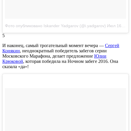
Фото опубликовано Iskander Yadgarov (@i.yadgarov)
Июл 16 2016 в 2:19 PDT
5
И наконец, самый трогательный момент вечера —
Сергей
Конякин
, неоднократный победитель забегов серии
Московского Марафона, делает предложение
Юлии
Крюковой
, которая победила на Ночном забеге 2016. Она
сказала «да»!