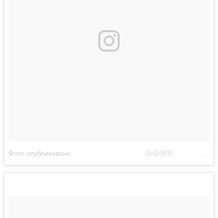
Фото опубликовано ⠀⠀⠀⠀⠀⠀⠀⠀⠀⠀⠀⠀⠀⠀⠀ⒶⓃⓃⒶ⠀⠀⠀⠀⠀⠀ (@witprot)