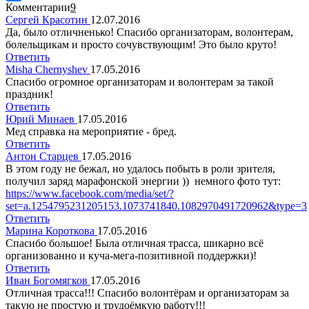
Комментарии
9
Сергей Красотин
12.07.2016
Да, было отличненько! Спасибо организаторам, волонтерам,
болельщикам и просто сочувствующим! Это было круто!
Ответить
Misha Chernyshev
17.05.2016
Спасибо огромное организаторам и волонтерам за такой
праздник!
Ответить
Юрий Минаев
17.05.2016
Мед справка на мероприятие - бред.
Ответить
Антон Старцев
17.05.2016
В этом году не бежал, но удалось побыть в роли зрителя,
получил заряд марафонской энергии )) немного фото тут:
https://www.facebook.com/media/set/?
set=a.1254795231205153.1073741840.1082970491720962&type=3
Ответить
Марина Короткова
17.05.2016
Спасибо большое! Была отличная трасса, шикарно всё
организованно и куча-мега-позитивной поддержки)!
Ответить
Иван Богомягков
17.05.2016
Отличная трасса!!! Спасибо волонтёрам и организаторам за
такую не простую и трудоёмкую работу!!!