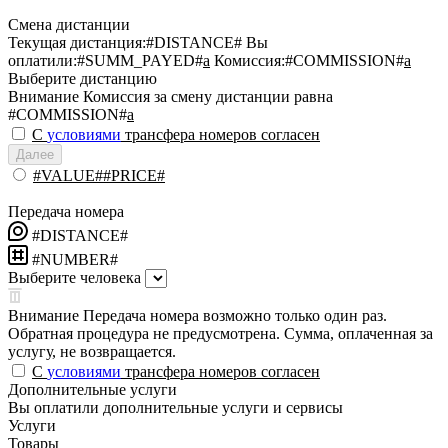
Смена дистанции
Текущая дистанция:
#DISTANCE#
Вы
оплатили:
#SUMM_PAYED#
a
Комиссия:
#COMMISSION#
a
Выберите дистанцию
Внимание
Комиссия за смену дистанции равна
#COMMISSION#
a
С
условиями
трансфера номеров согласен
Далее
#VALUE##PRICE#
Передача номера
#DISTANCE#
#NUMBER#
Выберите человека
Внимание
Передача номера возможно только один раз.
Обратная процедура не предусмотрена. Сумма, оплаченная за
услугу, не возвращается.
С
условиями
трансфера номеров согласен
Дополнительные услуги
Вы оплатили дополнительные услуги и сервисы
Услуги
Товары