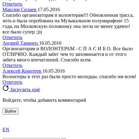
Ответить
Максим Силаев
17.05.2016
Спасибо организаторам и волонтерам!!! Обновленная трасса,
хоть и была опробована на Музыкальном полумарафоне 15
года, на Московскую половинку она легла не менее удачно!
все было супер ;)))
Ответить
Андрей Таранец
16.05.2016
Организаторам и ВОЛОНТЕРАМ - С П А С И Б О. Все было
ОТЛИЧНО. Каждый забег чем то запоминается и от этого
забега много впечатлений. Спасибо всем.
Ответить
Алексей Коротеев
16.05.2016
Волонтеры в этот раз были просто молодцы, спасибо им всем!
Ответить
Загрузить ещё
Войдите, чтобы добавить комментарий
Войти
exact
EN
the
division