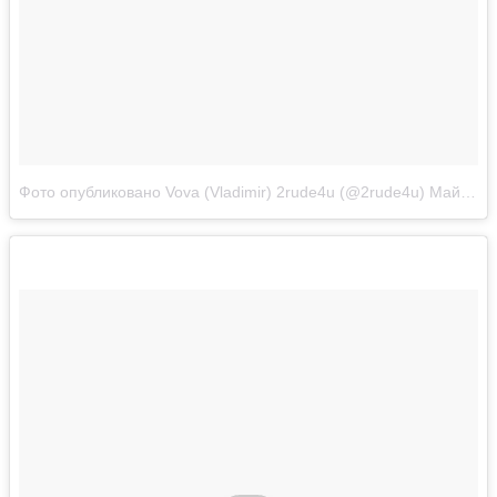
Фото опубликовано Vova (Vladimir) 2rude4u (@2rude4u)
Май 15 2016 в 3:51 PDT