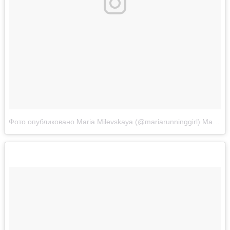
Фото опубликовано Maria Milevskaya (@mariarunninggirl)
Май 15 2016 в 6:51 PDT