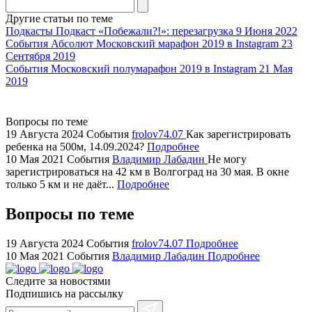
agent
Другие статьи по теме
watch
Подкасты
Подкаст «Побежали?!»: перезагрузка
9 Июня 2022
replica
События
Абсолют Московский марафон 2019 в Instagram
23
Сентября 2019
showcases
События
Московский полумарафон 2019 в Instagram
21 Мая
substantial
2019
areas.
swiss
replica
Вопросы по теме
bvlgari
19 Августа 2024
События
frolov74.07
Как зарегистрировать
ребенка на 500м, 14.09.2024?
Подробнее
watches
10 Мая 2021
События
Владимир Лабадин
Не могу
+maserati
зарегистрироваться на 42 км в Волгоград на 30 мая. В окне
online
только 5 км и не даёт...
Подробнее
for
cheap
Вопросы по теме
sale.
https://ylfactoryrolex.com/
19 Августа 2024
События
frolov74.07
Подробнее
hilarity
10 Мая 2021
События
Владимир Лабадин
Подробнее
exceptional
Следите за новостями
method.
Подпишись на рассылку
www.yvessaintlaurent.to