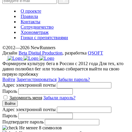
with
the
О проекте
best
Правила
prices.
Контакты
Сотрудничество
Хронометраж
Гонки с препятствиями
©2012—2026 NewRunners
Дизайн
Beta Digital Production
, разработка
QSOFT
Формируем культуру бега в России с 2012 года
Для тех, кто
давно полюбил бег или только собирается выйти на свою
первую пробежку
Войти
Зарегистрироваться
Забыли пароль?
Адрес электронной почты
Пароль
Запомнить меня
Забыли пароль?
Войти
Адрес электронной почты
Пароль
Подтвердите пароль
Не менее 8 символов