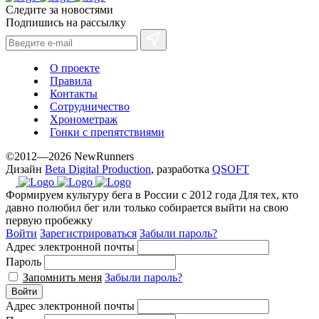
exceptional
Следите за новостями
method.
Подпишись на рассылку
www.yvessaintlaurent.to
with
the
О проекте
best
Правила
prices.
Контакты
Сотрудничество
Хронометраж
Гонки с препятствиями
©2012—2026 NewRunners
Дизайн
Beta Digital Production
, разработка
QSOFT
Формируем культуру бега в России с 2012 года
Для тех, кто
давно полюбил бег или только собирается выйти на свою
первую пробежку
Войти
Зарегистрироваться
Забыли пароль?
Адрес электронной почты
Пароль
Запомнить меня
Забыли пароль?
Войти
Адрес электронной почты