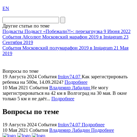
exact
EN
the
division
agent
Другие статьи по теме
watch
Подкасты
Подкаст «Побежали?!»: перезагрузка
9 Июня 2022
replica
События
Абсолют Московский марафон 2019 в Instagram
23
Сентября 2019
showcases
События
Московский полумарафон 2019 в Instagram
21 Мая
substantial
2019
areas.
swiss
replica
Вопросы по теме
bvlgari
19 Августа 2024
События
frolov74.07
Как зарегистрировать
ребенка на 500м, 14.09.2024?
Подробнее
watches
10 Мая 2021
События
Владимир Лабадин
Не могу
+maserati
зарегистрироваться на 42 км в Волгоград на 30 мая. В окне
online
только 5 км и не даёт...
Подробнее
for
cheap
Вопросы по теме
sale.
https://ylfactoryrolex.com/
19 Августа 2024
События
frolov74.07
Подробнее
hilarity
10 Мая 2021
События
Владимир Лабадин
Подробнее