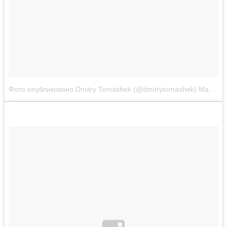
Фото опубликовано Dmitry Tomáshek (@dmitrytomashek)
Май 17 2015 в 3:27 PDT