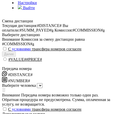
Настройки
Выйти
Смена дистанции
Текущая дистанция:
#DISTANCE#
Вы
оплатили:
#SUMM_PAYED#
a
Комиссия:
#COMMISSION#
a
Выберите дистанцию
Внимание
Комиссия за смену дистанции равна
#COMMISSION#
a
С
условиями
трансфера номеров согласен
Далее
#VALUE##PRICE#
Передача номера
#DISTANCE#
#NUMBER#
Выберите человека
Внимание
Передача номера возможно только один раз.
Обратная процедура не предусмотрена. Сумма, оплаченная за
услугу, не возвращается.
С
условиями
трансфера номеров согласен
Дополнительные услуги