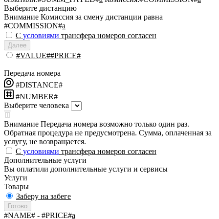
Выберите дистанцию
Внимание
Комиссия за смену дистанции равна
#COMMISSION#
a
С
условиями
трансфера номеров согласен
Далее
#VALUE##PRICE#
Передача номера
#DISTANCE#
#NUMBER#
Выберите человека
Внимание
Передача номера возможно только один раз.
Обратная процедура не предусмотрена. Сумма, оплаченная за
услугу, не возвращается.
С
условиями
трансфера номеров согласен
Дополнительные услуги
Вы оплатили дополнительные услуги и сервисы
Услуги
Товары
Заберу на забеге
Готово
#NAME#
- #PRICE#
a