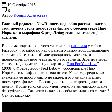
19 Октября 2015
6
Автор
Ксения Афанасьева
Главный редактор NewRunners подробно рассказывает о
том, почему стоит посмотреть фильм о сооснователе Нью-
Йоркского марафона Фреде Лебоу, если вы этого ещё не
сделали.
Во время подготовки этого материала я
написала
у себя в
Facebook, что работаю над отзывом о самом воодушевляющем
фильме о беге, который мне доводилось смотреть, и
предложила друзьям угадать, что это за лента. Забегая вперёд,
скажу, что документальную картину “
Run For Your Live
”
(2008) о Фреде Лебоу (Fred Lebow), сооснователе Нью-
Йоркского марафона, не назвал никто. Кажется, среди моих
знакомых её просто никто не видел, и это не удивительно:
посмотреть фильм из России достаточно непросто даже за
деньги. Кроме того, он доступен только на английском языке
без субтитров. Так зачем искать способы всё-таки его скачать?
Сейчас расскажу.