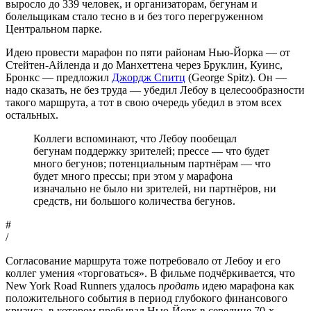
выросло до 339 человек, и организаторам, бегунам и
болельщикам стало тесно в и без того перегруженном
Центральном парке.
Идею провести марафон по пяти районам Нью-Йорка — от
Стейтен-Айленда и до Манхеттена через Бруклин, Куинс,
Бронкс — предложил
Джордж Спитц
(George Spitz). Он —
надо сказать, не без труда — убедил Лебоу в целесообразности
такого маршрута, а тот в свою очередь убедил в этом всех
остальных.
Коллеги вспоминают, что Лебоу пообещал
бегунам поддержку зрителей; прессе — что будет
много бегунов; потенциальным партнёрам — что
будет много прессы; при этом у марафона
изначально не было ни зрителей, ни партнёров, ни
средств, ни большого количества бегунов.
#
/
Согласование маршрута тоже потребовало от Лебоу и его
коллег умения «торговаться». В фильме подчёркивается, что
New York Road Runners удалось
продать
идею марафона как
положительного события в период глубокого финансового
кризиса, в котором пребывал Нью-Йорк в середине 70-х.