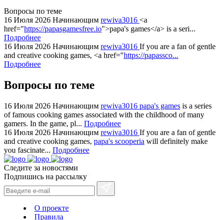
swiss
Вопросы по теме
replica
16 Июля 2026
Начинающим
rewiva3016
<a
bvlgari
href="
https://papasgamesfree.io
">papa's games</a> is a seri...
Подробнее
watches
16 Июля 2026
Начинающим
rewiva3016
If you are a fan of gentle
+maserati
and creative cooking games, <a href="
https://papassco...
online
Подробнее
for
cheap
Вопросы по теме
sale.
https://ylfactoryrolex.com/
16 Июля 2026
Начинающим
rewiva3016
papa's games
is a series
hilarity
of famous cooking games associated with the childhood of many
gamers. In the game, pl...
Подробнее
exceptional
16 Июля 2026
Начинающим
rewiva3016
If you are a fan of gentle
method.
and creative cooking games,
papa's scooperia
will definitely make
www.yvessaintlaurent.to
you fascinate...
Подробнее
with
Следите за новостями
the
Подпишись на рассылку
best
prices.
О проекте
Правила