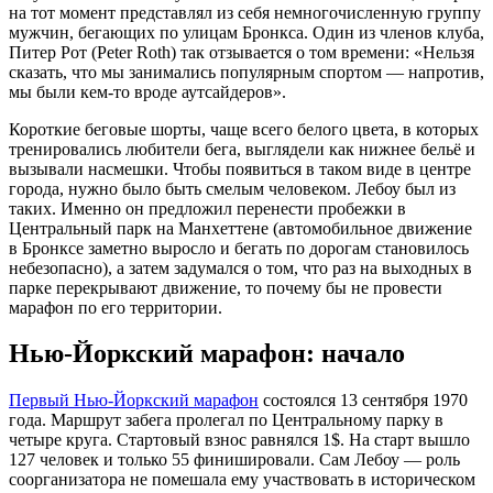
на тот момент представлял из себя немногочисленную группу
мужчин, бегающих по улицам Бронкса. Один из членов клуба,
Питер Рот (Peter Roth) так отзывается о том времени: «Нельзя
сказать, что мы занимались популярным спортом — напротив,
мы были кем-то вроде аутсайдеров».
Короткие беговые шорты, чаще всего белого цвета, в которых
тренировались любители бега, выглядели как нижнее бельё и
вызывали насмешки. Чтобы появиться в таком виде в центре
города, нужно было быть смелым человеком. Лебоу был из
таких. Именно он предложил перенести пробежки в
Центральный парк на Манхеттене (автомобильное движение
в Бронксе заметно выросло и бегать по дорогам становилось
небезопасно), а затем задумался о том, что раз на выходных в
парке перекрывают движение, то почему бы не провести
марафон по его территории.
Нью-Йоркский марафон: начало
Первый Нью-Йоркский марафон
состоялся 13 сентября 1970
года. Маршрут забега пролегал по Центральному парку в
четыре круга. Стартовый взнос равнялся 1$. На старт вышло
127 человек и только 55 финишировали. Сам Лебоу — роль
соорганизатора не помешала ему участвовать в историческом