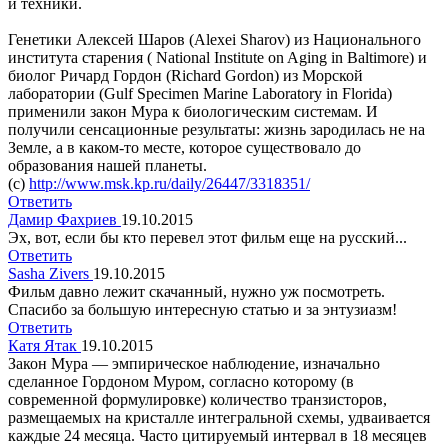
и техники.
Генетики Алексей Шаров (Alexei Sharov) из Национального
института старения ( National Institute on Aging in Baltimore) и
биолог Ричард Гордон (Richard Gordon) из Морской
лаборатории (Gulf Specimen Marine Laboratory in Florida)
применили закон Мура к биологическим системам. И
получили сенсационные результаты: жизнь зародилась не на
Земле, а в каком-то месте, которое существовало до
образования нашей планеты.
(c)
http://www.msk.kp.ru/daily/26447/3318351/
Ответить
Дамир Фахриев
19.10.2015
Эх, вот, если бы кто перевел этот фильм еще на русский...
Ответить
Sasha Zivers
19.10.2015
Фильм давно лежит скачанный, нужно уж посмотреть.
Спасибо за большую интересную статью и за энтузиазм!
Ответить
Катя Ятак
19.10.2015
Закон Мура — эмпирическое наблюдение, изначально
сделанное Гордоном Муром, согласно которому (в
современной формулировке) количество транзисторов,
размещаемых на кристалле интегральной схемы, удваивается
каждые 24 месяца. Часто цитируемый интервал в 18 месяцев