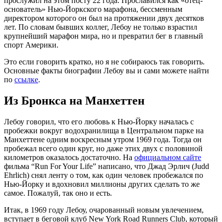
прослужил на этом посту 22 года. Прославился как «отец-
основатель» Нью-Йоркского марафона, бессменным
директором которого он был на протяжении двух десятков
лет. По словам бывших коллег, Лебоу не только взрастил
крупнейший марафон мира, но и превратил бег в главный
спорт Америки.
Это если говорить кратко, но я не собираюсь так говорить.
Основные факты биографии Лебоу вы и сами можете найти
по
ссылке
.
Из Бронкса на Манхеттен
Лебоу говорил, что его любовь к Нью-Йорку началась с
пробежки вокруг водохранилища в Центральном парке на
Манхеттене одним воскресным утром 1969 года. Тогда он
пробежал всего один круг, но даже этих двух с половиной
километров оказалось достаточно. На
официальном сайте
фильма “Run For Your Life” написано, что Джад Эрлич (Judd
Ehrlich) снял ленту о том, как один человек пробежался по
Нью-Йорку и вдохновил миллионы других сделать то же
самое. Пожалуй, так оно и есть.
Итак, в 1969 году Лебоу, очарованный новым увлечением,
вступает в беговой клуб New York Road Runners Club, который