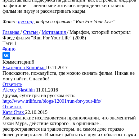
на финише — лично мне хотелось периодически ставить
фильм на паузу и рассматривать кадры.
Фото:
nyrr.org
, кадры из фильма “Run For Your Live”
Главная
/
Статьи
/
Мотивация
/
Марафон, который построил
Фред: фильм "Run For Your Life" (2008)
Tэги
1
#кино
Комментарии
6
Екатерина Конойко
10.11.2017
Подскажите, пожалуйста, где можно скачать фильм. Никак не
могу найти. Спасибо!
Ответить
Alexey Slastihin
11.01.2016
Друзья, субтитры на русском есть:
http://www.trilife.ru/blogs/12001/run-for-your-life/
Ответить
Катя Ятак
22.10.2015
Американские исследователи предположили, что знаменитый
закон Мура, действие которого - в оригинале -
распространяется на транзисторы, на самом деле гораздо
более универсален. И может работать в других областях науки