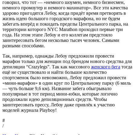
говорил, что тот — «немного шоумен, немного бизнесмен,
немного промоутер и немного махинатор». Все эти качества
здорово пригодятся Лебоу, когда придёт время претворять в
жизнь идею большого городского марафона, но не будем
забегать вперёд и покидать пределы Центрального парка, на
территории которого NYC Marathon проходил первые три
года. На этом этапе Лебоу и его коллегам предстояло
заинтересовать бегом несколько тысяч человек. Самыми
разными способами.
Так, например, однажды Лебоу предложили провести
марафон только для женщин под брендом нового средства для
депиляции “Crazylegs”. Так как массового
женского бега
тогда
ещё не существовало и найти большое количество
спортсменок было невозможно, Лебоу предложил провести
«мини-марафон» в один круг по Центральному парку (6 миль
— чуть больше 9,6 км). Название забега обыгрывало
популярные в тот период мини-юбки, которые логично
продолжали идею депиляционных средств. Чтобы
заинтересовать прессу, Лебоу даже привлёк к участию
моделей журнала Playboy!
#
/