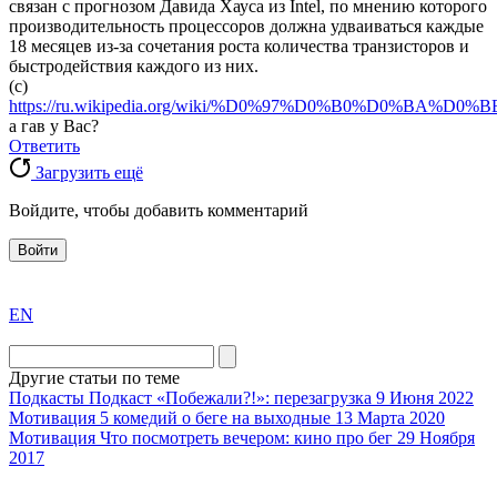
связан с прогнозом Давида Хауса из Intel, по мнению которого
производительность процессоров должна удваиваться каждые
18 месяцев из-за сочетания роста количества транзисторов и
быстродействия каждого из них.
(с)
https://ru.wikipedia.org/wiki/%D0%97%D0%B0%D0%BA
а гав у Вас?
Ответить
Загрузить ещё
Войдите, чтобы добавить комментарий
Войти
exact
EN
the
division
agent
Другие статьи по теме
watch
Подкасты
Подкаст «Побежали?!»: перезагрузка
9 Июня 2022
replica
Мотивация
5 комедий о беге на выходные
13 Марта 2020
Мотивация
Что посмотреть вечером: кино про бег
29 Ноября
showcases
2017
substantial
areas.