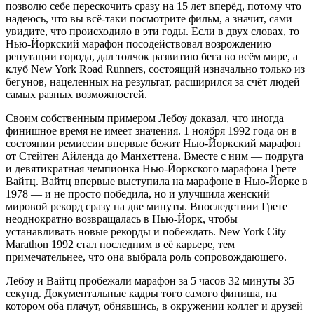
позволю себе перескочить сразу на 15 лет вперёд, потому что
надеюсь, что вы всё-таки посмотрите фильм, а значит, сами
увидите, что происходило в эти годы. Если в двух словах, то
Нью-Йоркский марафон посодействовал возрождению
репутации города, дал толчок развитию бега во всём мире, а
клуб New York Road Runners, состоящий изначально только из
бегунов, нацеленных на результат, расширился за счёт людей
самых разных возможностей.
Своим собственным примером Лебоу доказал, что иногда
финишное время не имеет значения. 1 ноября 1992 года он в
состоянии ремиссии впервые бежит Нью-Йоркский марафон
от Стейтен Айленда до Манхеттена. Вместе с ним — подруга
и девятикратная чемпионка Нью-Йоркского марафона Грете
Вайтц. Вайтц впервые выступила на марафоне в Нью-Йорке в
1978 — и не просто победила, но и улучшила женский
мировой рекорд сразу на две минуты. Впоследствии Грете
неоднократно возвращалась в Нью-Йорк, чтобы
устанавливать новые рекорды и побеждать. New York City
Marathon 1992 стал последним в её карьере, тем
примечательнее, что она выбрала роль сопровождающего.
Лебоу и Вайтц пробежали марафон за 5 часов 32 минуты 35
секунд. Документальные кадры того самого финиша, на
котором оба плачут, обнявшись, в окружении коллег и друзей