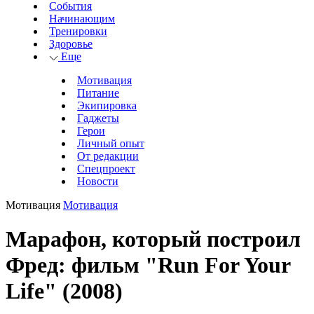
События
Начинающим
Тренировки
Здоровье
Еще
Мотивация
Питание
Экипировка
Гаджеты
Герои
Личный опыт
От редакции
Спецпроект
Новости
Мотивация
Мотивация
Марафон, который построил
Фред: фильм "Run For Your
Life" (2008)