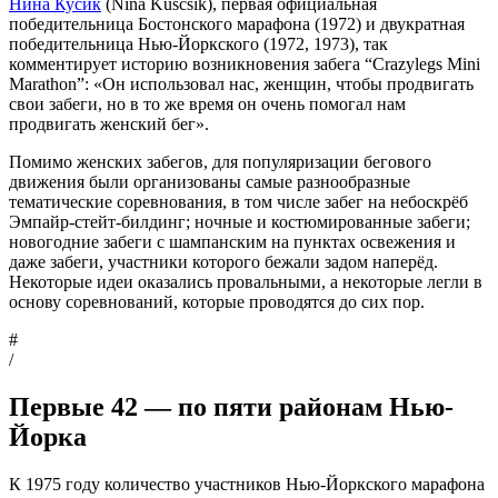
Нина Кусик
(Nina Kuscsik), первая официальная
победительница Бостонского марафона (1972) и двукратная
победительница Нью-Йоркского (1972, 1973), так
комментирует историю возникновения забега “Crazylegs Mini
Marathon”: «Он использовал нас, женщин, чтобы продвигать
свои забеги, но в то же время он очень помогал нам
продвигать женский бег».
Помимо женских забегов, для популяризации бегового
движения были организованы самые разнообразные
тематические соревнования, в том числе забег на небоскрёб
Эмпайр-стейт-билдинг; ночные и костюмированные забеги;
новогодние забеги с шампанским на пунктах освежения и
даже забеги, участники которого бежали задом наперёд.
Некоторые идеи оказались провальными, а некоторые легли в
основу соревнований, которые проводятся до сих пор.
#
/
Первые 42 — по пяти районам Нью-
Йорка
К 1975 году количество участников Нью-Йоркского марафона