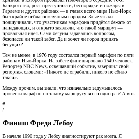
Банкротство, рост преступности, беспорядки и пожары в
Гарлеме и других районах — в глазах всего мира Нью-Йорк
был крайне неблагополучным городом. Злые языки
подшучивали, что участникам марафона придётся бежать от
нападающих, и открыто заявляли, что такой маршрут —
провальная идея. Сами бегуны задавались вопросом,
безопасен ли такой забег. Да и хочет ли город принять
бегущих?
Тем не менее, в 1976 году состоялся первый марафон по пяти
районам Нью-Йорка. На забеге финишировало 1549 человек.
Репортёр NBC News, освещавший событие, завершил свой
репортаж словами: «Никого не ограбили, никого не сбило
такси».
Между прочим, вы знали, что изначально задумывалось
провести марафон по такому маршруту всего один раз? А вот.
#
/
Финиш Фреда Лебоу
В начале 1990 года у Лебоу диагностируют рак мозга. Я