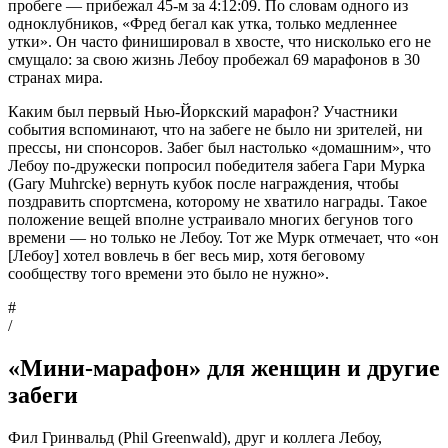
пробеге — прибежал 45-м за 4:12:09. По словам одного из
одноклубников, «Фред бегал как утка, только медленнее
утки». Он часто финишировал в хвосте, что нисколько его не
смущало: за свою жизнь Лебоу пробежал 69 марафонов в 30
странах мира.
Каким был первый Нью-Йоркский марафон? Участники
события вспоминают, что на забеге не было ни зрителей, ни
прессы, ни спонсоров. Забег был настолько «домашним», что
Лебоу по-дружески попросил победителя забега Гари Мурка
(Gary Muhrcke) вернуть кубок после награждения, чтобы
поздравить спортсмена, которому не хватило награды. Такое
положение вещей вполне устраивало многих бегунов того
времени — но только не Лебоу. Тот же Мурк отмечает, что «он
[Лебоу] хотел вовлечь в бег весь мир, хотя беговому
сообществу того времени это было не нужно».
#
/
«Мини-марафон» для женщин и другие
забеги
Фил Гринвальд (Phil Greenwald), друг и коллега Лебоу,