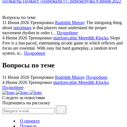
Подкасты
Подкаст «Побежали?!»: перезагрузка
9 Июня 2022
replica
showcases
Вопросы по теме
substantial
11 Июня 2026
Тренировки
Rudolph Murray
The intriguing thing
areas.
about
speedstars
is that players must understand the proper
swiss
movement rhythm in order t...
Подробнее
replica
4 Июня 2026
Тренировки
stunforecabin Meredith Klocko
Slope
bvlgari
Free is a fast-paced, entertaining arcade game in which reflexes and
focus are essential. With easy but hard gameplay, a random level
watches
system, st...
Подробнее
+maserati
online
Вопросы по теме
for
cheap
11 Июня 2026
Тренировки
Rudolph Murray
Подробнее
sale.
4 Июня 2026
Тренировки
stunforecabin Meredith Klocko
https://ylfactoryrolex.com/
Подробнее
hilarity
Следите за новостями
exceptional
Подпишись на рассылку
method.
www.yvessaintlaurent.to
with
О проекте
the
Правила