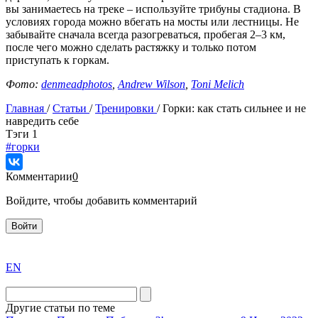
вы занимаетесь на треке – используйте трибуны стадиона. В
условиях города можно вбегать на мосты или лестницы. Не
забывайте сначала всегда разогреваться, пробегая 2–3 км,
после чего можно сделать растяжку и только потом
приступать к горкам.
Фото:
denmeadphotos
,
Andrew Wilson
,
Toni Melich
Главная
/
Статьи
/
Тренировки
/
Горки: как стать сильнее и не
навредить себе
Tэги
1
#горки
Комментарии
0
Войдите, чтобы добавить комментарий
Войти
exact
EN
the
division
agent
Другие статьи по теме
watch