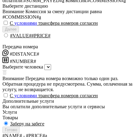
оплатили:
#SUMM_PAYED#
a
Комиссия:
#COMMISSION#
a
Выберите дистанцию
Внимание
Комиссия за смену дистанции равна
#COMMISSION#
a
С
условиями
трансфера номеров согласен
Далее
#VALUE##PRICE#
Передача номера
#DISTANCE#
#NUMBER#
Выберите человека
Внимание
Передача номера возможно только один раз.
Обратная процедура не предусмотрена. Сумма, оплаченная за
услугу, не возвращается.
С
условиями
трансфера номеров согласен
Дополнительные услуги
Вы оплатили дополнительные услуги и сервисы
Услуги
Товары
Заберу на забеге
Готово
#NAME#
- #PRICE#
a