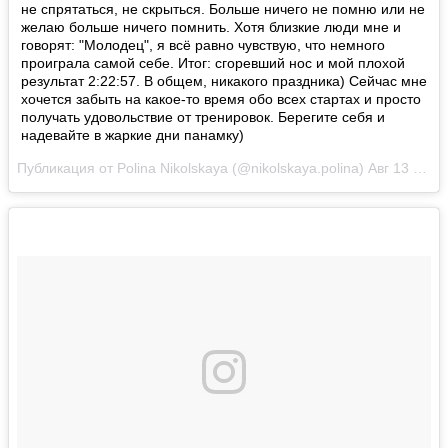
не спрятаться, не скрыться. Больше ничего не помню или не
желаю больше ничего помнить. Хотя близкие люди мне и
говорят: "Молодец", я всё равно чувствую, что немного
проиграла самой себе. Итог: сгоревший нос и мой плохой
результат 2:22:57. В общем, никакого праздника) Сейчас мне
хочется забыть на какое-то время обо всех стартах и просто
получать удовольствие от тренировок. Берегите себя и
надевайте в жаркие дни панамку)
Публикация от Polina Nikolskaya (@nikolskaya.polina)
Авг 13 2017 в 11:37 PDT