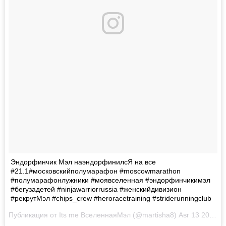
Эндорфинчик Мэл наэндорфинилсЯ на все
#21.1#московскийполумарафон #moscowmarathon
#полумарафонлужники #моявселенная #эндорфинчикимэл
#бегузадетей #ninjawarriorrussia #женскийдивизион
#рекрутМэл #chips_crew #heroracetraining #striderunningclub
Публикация от Its me ВселеннаяМэл (@martisha8)
Авг 13 2017 в 12:58 PDT