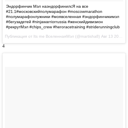
Эндорфинчик Мэл наэндорфинилсЯ на все
#21.1#московскийполумарафон #moscowmarathon
#полумарафонлужники #моявселенная #эндорфинчикимэл
#бегузадетей #ninjawarriorrussia #женскийдивизион
#рекрутМэл #chips_crew #heroracetraining #striderunningclub
Публикация от Its me ВселеннаяМэл (@martisha8)
Авг 13 2017 в 12:58 PDT
4