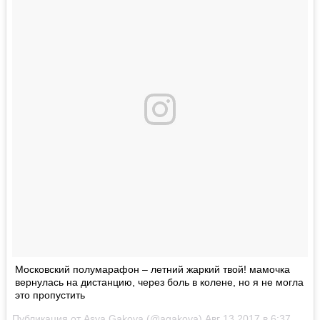
Московский полумарафон – летний жаркий твой! мамочка
вернулась на дистанцию, через боль в колене, но я не могла
это пропустить
Публикация от Asya Gakova (@agakova)
Авг 13 2017 в 6:37 PDT