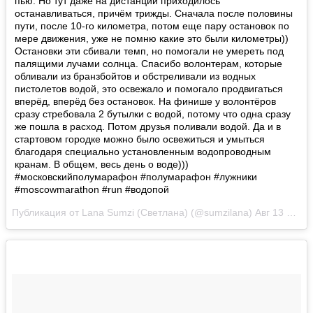
пью. Но тут даже на дистанции приходилось
останавливаться, причём трижды. Сначала после половины
пути, после 10-го километра, потом еще пару остановок по
мере движения, уже не помню какие это были километры))
Остановки эти сбивали темп, но помогали не умереть под
палящими лучами солнца. Спасибо волонтерам, которые
обливали из бранзбойтов и обстреливали из водных
пистолетов водой, это освежало и помогало продвигаться
вперёд, вперёд без остановок. На финише у волонтёров
сразу стребовала 2 бутылки с водой, потому что одна сразу
же пошла в расход. Потом друзья поливали водой. Да и в
стартовом городке можно было освежиться и умыться
благодаря специально установленным водопроводным
кранам. В общем, весь день о воде)))
#московскийполумарафон #полумарафон #лужники
#moscowmarathon #run #водопой
Публикация от Lana Sumzi (Светлана) (@sumzilana)
Авг 13 2017 в 10:18 PDT