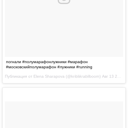
погнали #полумарафонлужники #марафон
#московскийполумарафон #лужники #running
Публикация от Elena Sharapova (@kribli
krabli
boom)
Авг 13 2017 в 1:51 PDT