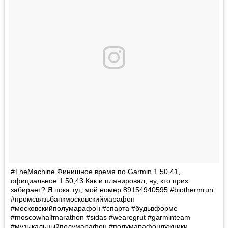
#TheMachine Финишное время по Garmin 1.50,41,
официальное 1.50,43 Как и планировал, ну, кто приз
забирает? Я пока тут, мой номер 89154940595 #biothermrun
#промсвязьбанкмосковскиймарафон
#московскийполумарафон #спарта #будьвформе
#moscowhalfmarathon #sidas #wearegrut #garminteam
#музыкальныйполумарафон #полумарафонлужники