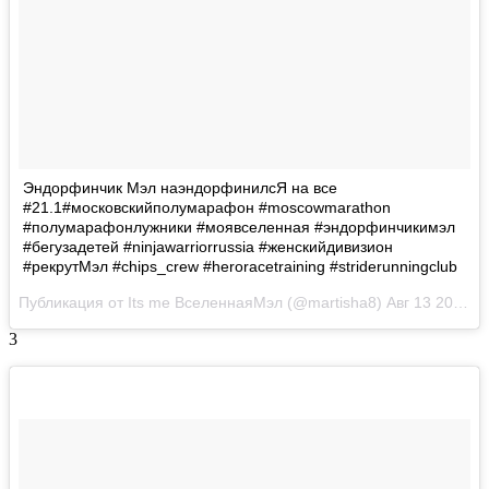
Эндорфинчик Мэл наэндорфинилсЯ на все
#21.1#московскийполумарафон #moscowmarathon
#полумарафонлужники #моявселенная #эндорфинчикимэл
#бегузадетей #ninjawarriorrussia #женскийдивизион
#рекрутМэл #chips_crew #heroracetraining #striderunningclub
Публикация от Its me ВселеннаяМэл (@martisha8)
Авг 13 2017 в 12:58 PDT
3