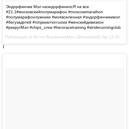
Эндорфинчик Мэл наэндорфинилсЯ на все
#21.1#московскийполумарафон #moscowmarathon
#полумарафонлужники #моявселенная #эндорфинчикимэл
#бегузадетей #ninjawarriorrussia #женскийдивизион
#рекрутМэл #chips_crew #heroracetraining #striderunningclub
Публикация от Its me ВселеннаяМэл (@martisha8)
Авг 13 2017 в 12:58 PDT
1