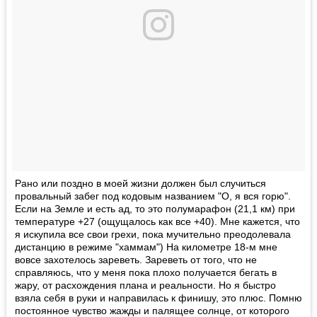
Рано или поздно в моей жизни должен был случиться
провальный забег под кодовым названием "О, я вся горю".
Если на Земле и есть ад, то это полумарафон (21,1 км) при
температуре +27 (ощущалось как все +40). Мне кажется, что
я искупила все свои грехи, пока мучительно преодолевала
дистанцию в режиме "хаммам") На километре 18-м мне
вовсе захотелось зареветь. Зареветь от того, что не
справляюсь, что у меня пока плохо получается бегать в
жару, от расхождения плана и реальности. Но я быстро
взяла себя в руки и направилась к финишу, это плюс. Помню
постоянное чувство жажды и палящее солнце, от которого