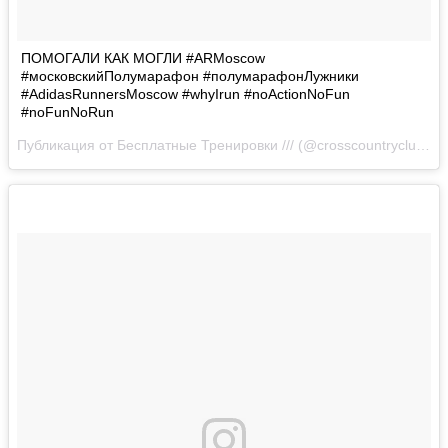
ПОМОГАЛИ КАК МОГЛИ #ARMoscow
#московскийПолумарафон #полумарафонЛужники
#AdidasRunnersMoscow #whyIrun #noActionNoFun
#noFunNoRun
Публикация от Бесплатные Тренировки /// (@crosscountryclub)
Ав