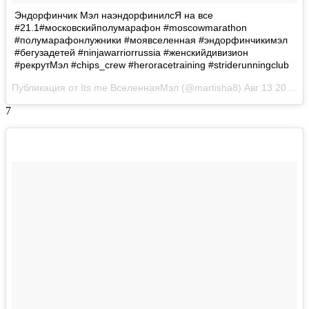
Эндорфинчик Мэл наэндорфинилсЯ на все
#21.1#московскийполумарафон #moscowmarathon
#полумарафонлужники #моявселенная #эндорфинчикимэл
#бегузадетей #ninjawarriorrussia #женскийдивизион
#рекрутМэл #chips_crew #heroracetraining #striderunningclub
Публикация от Its me ВселеннаяМэл (@martisha8)
Авг 13 2017 в 12:58 PDT
7