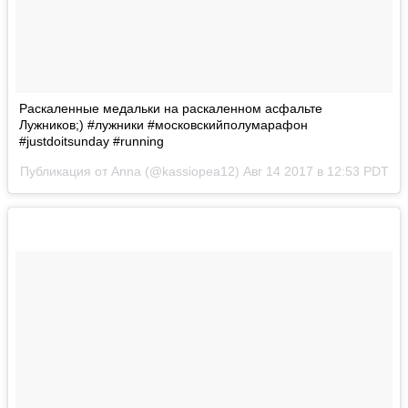
Раскаленные медальки на раскаленном асфальте
Лужников;) #лужники #московскийполумарафон
#justdoitsunday #running
Публикация от Anna (@kassiopea12)
Авг 14 2017 в 12:53 PDT