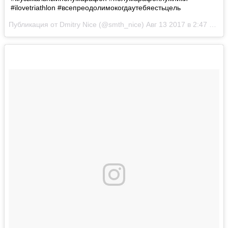
#ilovetriathlon #всепреодолимокогдаутебяестьцель
Публикация от Dmitry Nice (@smth_nice)
Авг 13 2017 в 2:47 PDT