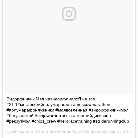
Эндорфинчик Мэл наэндорфинилсЯ на все
#21.1#московскийполумарафон #moscowmarathon
#полумарафонлужники #моявселенная #эндорфинчикимэл
#бегузадетей #ninjawarriorrussia #женскийдивизион
#рекрутМэл #chips_crew #heroracetraining #striderunningclub
Публикация от Its me ВселеннаяМэл (@martisha8)
Авг 13 2017 в 12:58 PDT