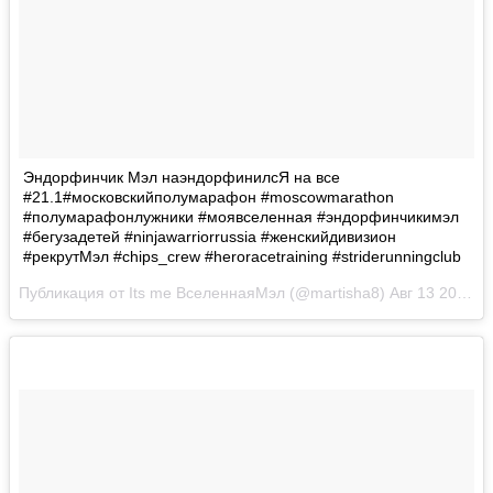
Эндорфинчик Мэл наэндорфинилсЯ на все
#21.1#московскийполумарафон #moscowmarathon
#полумарафонлужники #моявселенная #эндорфинчикимэл
#бегузадетей #ninjawarriorrussia #женскийдивизион
#рекрутМэл #chips_crew #heroracetraining #striderunningclub
Публикация от Its me ВселеннаяМэл (@martisha8)
Авг 13 2017 в 12:58 PDT