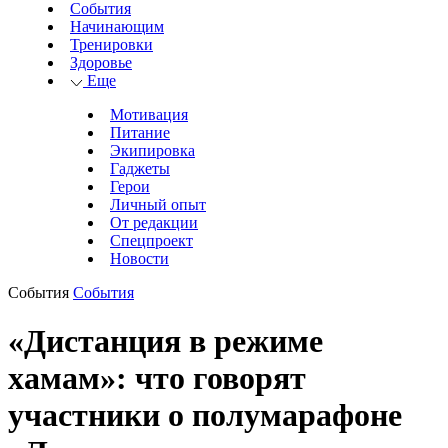
События
Начинающим
Тренировки
Здоровье
Еще
Мотивация
Питание
Экипировка
Гаджеты
Герои
Личный опыт
От редакции
Спецпроект
Новости
События
События
«Дистанция в режиме
хамам»: что говорят
участники о полумарафоне