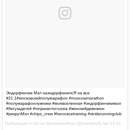
Эндорфинчик Мэл наэндорфинилсЯ на все
#21.1#московскийполумарафон #moscowmarathon
#полумарафонлужники #моявселенная #эндорфинчикимэл
#бегузадетей #ninjawarriorrussia #женскийдивизион
#рекрутМэл #chips_crew #heroracetraining #striderunningclub
Публикация от Its me ВселеннаяМэл (@martisha8)
Авг 13 2017 в 12:58 PDT