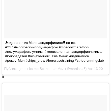
Эндорфинчик Мэл наэндорфинилсЯ на все
#21.1#московскийполумарафон #moscowmarathon
#полумарафонлужники #моявселенная #эндорфинчикимэл
#бегузадетей #ninjawarriorrussia #женскийдивизион
#рекрутМэл #chips_crew #heroracetraining #striderunningclub
Публикация от Its me ВселеннаяМэл (@martisha8)
Авг 13 2017 в 12:58 PDT
0