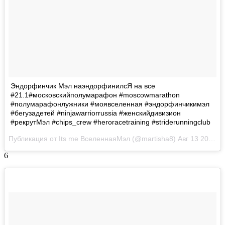
Эндорфинчик Мэл наэндорфинилсЯ на все
#21.1#московскийполумарафон #moscowmarathon
#полумарафонлужники #моявселенная #эндорфинчикимэл
#бегузадетей #ninjawarriorrussia #женскийдивизион
#рекрутМэл #chips_crew #heroracetraining #striderunningclub
Публикация от Its me ВселеннаяМэл (@martisha8)
Авг 13 2017 в 12:58 PDT
6