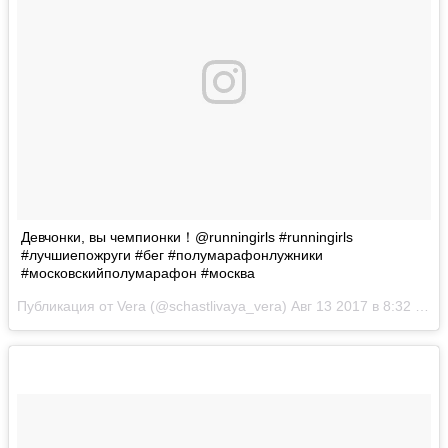
Девчонки, вы чемпионки！@runningirls #runningirls
#лучшиепожруги #бег #полумарафонлужники
#московскийполумарафон #москва
Публикация от Vera (@schastlivaya_vera)
Авг 13 2017 в 8:32 PDT