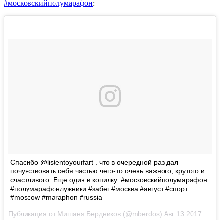
#московскийполумарафон
:
Спасибо @listentoyourfart , что в очередной раз дал
почувствовать себя частью чего-то очень важного, крутого и
счастливого. Еще один в копилку. #московскийполумарафон
#полумарафонлужники #забег #москва #август #спорт
#moscow #maraphon #russia
Публикация от Мишаня Бердников (@mberdos)
Авг 13 2017 в 11:00 PDT