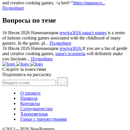
for
and creative cooking games, <a href="
https://papassco...
Подробнее
cheap
sale.
Вопросы по теме
https://ylfactoryrolex.com/
hilarity
16 Июля 2026
Начинающим
rewiva3016
papa's games
is a series
exceptional
of famous cooking games associated with the childhood of many
method.
gamers. In the game, pl...
Подробнее
www.yvessaintlaurent.to
16 Июля 2026
Начинающим
rewiva3016
If you are a fan of gentle
with
and creative cooking games,
papa's scooperia
will definitely make
you fascinate...
Подробнее
the
best
Следите за новостями
prices.
Подпишись на рассылку
О проекте
Правила
Контакты
Сотрудничество
Хронометраж
Гонки с препятствиями
©2012—2026 NewRunners