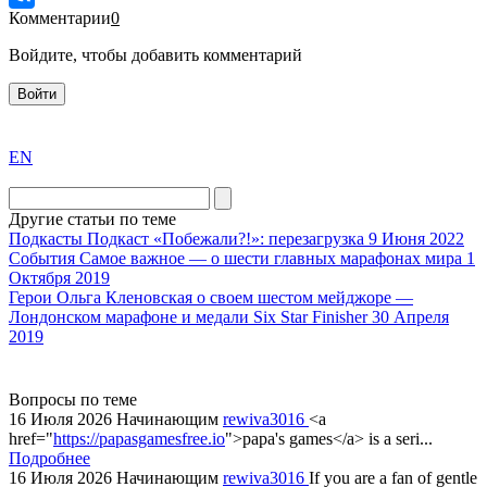
Комментарии
0
Войдите, чтобы добавить комментарий
Войти
exact
EN
the
division
agent
Другие статьи по теме
watch
Подкасты
Подкаст «Побежали?!»: перезагрузка
9 Июня 2022
replica
События
Самое важное — о шести главных марафонах мира
1
Октября 2019
showcases
Герои
Ольга Кленовская о своем шестом мейджоре —
substantial
Лондонском марафоне и медали Six Star Finisher
30 Апреля
areas.
2019
swiss
replica
bvlgari
Вопросы по теме
16 Июля 2026
Начинающим
rewiva3016
<a
watches
href="
https://papasgamesfree.io
">papa's games</a> is a seri...
+maserati
Подробнее
online
16 Июля 2026
Начинающим
rewiva3016
If you are a fan of gentle