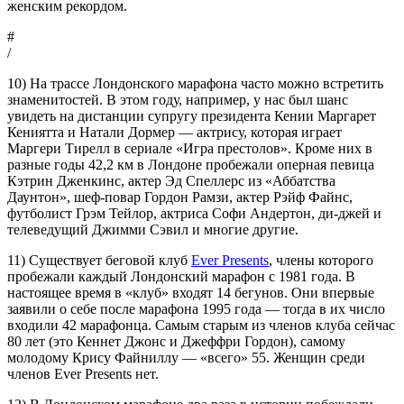
женским рекордом.
#
/
10) На трассе Лондонского марафона часто можно встретить
знаменитостей. В этом году, например, у нас был шанс
увидеть на дистанции супругу президента Кении Маргарет
Кениятта и Натали Дормер — актрису, которая играет
Маргери Тирелл в сериале «Игра престолов». Кроме них в
разные годы 42,2 км в Лондоне пробежали оперная певица
Кэтрин Дженкинс, актер Эд Спеллерс из «Аббатства
Даунтон», шеф-повар Гордон Рамзи, актер Рэйф Файнс,
футболист Грэм Тейлор, актриса Софи Андертон, ди-джей и
телеведущий Джимми Сэвил и многие другие.
11) Существует беговой клуб
Ever Presents
, члены которого
пробежали каждый Лондонский марафон с 1981 года. В
настоящее время в «клуб» входят 14 бегунов. Они впервые
заявили о себе после марафона 1995 года — тогда в их число
входили 42 марафонца. Самым старым из членов клуба сейчас
80 лет (это Кеннет Джонс и Джеффри Гордон), самому
молодому Крису Файниллу — «всего» 55. Женщин среди
членов Ever Presents нет.