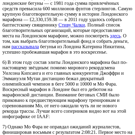
лондонские бегуны — c 1981 года сумма привлечённых
средств превысила 600 миллионов фунтов стерлингов. Самую
крупную благотворительную сумму в истории Лондонского
марафона — £2,330,159.38 — в 2011 году удалось собрать
баптистскому священнику
Стиву Чалки
. Полный список
благотворительных организаций, которые предоставляют
места на Лондонском марафоне, можно посмотреть
здесь
. О
том, как выбрать благотворительный фонд и собрать деньги,
нам
рассказывала
бегунья из Лондона Катерина Никитина,
успешно пробежавшая марафон в это воскресенье.
6) В этом году состав элиты Лондонского марафона был по-
настоящему звёздным: помимо мирового рекордсмена
Уилсона Кипсанга и его главных конкурентов Джоффри и
Эммануэля Мутаи дистанцию бежал двукратный
олимпийский чемпион в беге 5000 и 10000 м Мо Фара.
Воскресный марафон в Лондоне был его дебютом на
марафонской дистанции. Внимание беговых СМИ было
приковано к предшествующим марафону тренировкам и
соревнованиям Мо, от него ожидали чуть ли не нового
рекорда трассы. Лучше всего соперников видно вот на этой
инфографике от IAAF:
7) Однако Мо Фара не оправдал ожиданий журналистов,
финишировав восьмым с результатом 2:08:21. Первое место на