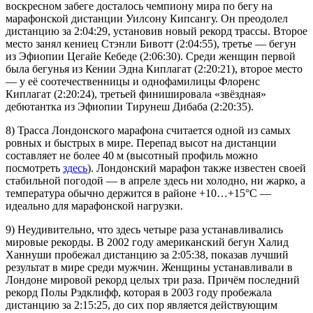
воскресном забеге досталось чемпиону мира по бегу на
марафонской дистанции Уилсону Кипсангу. Он преодолел
дистанцию за 2:04:29, установив новый рекорд трассы. Второе
место занял кениец Стэнли Бивотт (2:04:55), третье — бегун
из Эфиопии Цегайе Кебеде (2:06:30). Среди женщин первой
была бегунья из Кении Эдна Киплагат (2:20:21), второе место
— у её соотечественницы и однофамилицы Флоренс
Киплагат (2:20:24), третьей финишировала «звёздная»
дебютантка из Эфиопии Тирунеш Дибаба (2:20:35).
8) Трасса Лондонского марафона считается одной из самых
ровных и быстрых в мире. Перепад высот на дистанции
составляет не более 40 м (высотный профиль можно
посмотреть
здесь
). Лондонский марафон также известен своей
стабильной погодой — в апреле здесь ни холодно, ни жарко, а
температура обычно держится в районе +10…+15°C —
идеально для марафонской нагрузки.
9) Неудивительно, что здесь четыре раза устанавливались
мировые рекорды. В 2002 году американский бегун Халид
Ханнуши пробежал дистанцию за 2:05:38, показав лучший
результат в мире среди мужчин. Женщины устанавливали в
Лондоне мировой рекорд целых три раза. Причём последний
рекорд Полы Рэдклифф, которая в 2003 году пробежала
дистанцию за 2:15:25, до сих пор является действующим