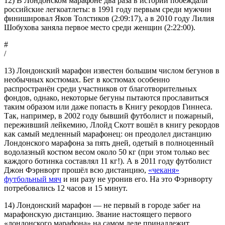
12) В Лондонском марафоне два раза в истории побеждали
российские легкоатлеты: в 1991 году первым среди мужчин
финишировал Яков Толстиков (2:09:17), а в 2010 году Лилия
Шобухова заняла первое место среди женщин (2:22:00).
#
/
13) Лондонский марафон известен большим числом бегунов в
необычных костюмах. Бег в костюмах особенно
распространён среди участников от благотворительных
фондов, однако, некоторые бегуны пытаются прославиться
таким образом или даже попасть в Книгу рекордов Гиннеса.
Так, например, в 2002 году бывший футболист и пожарный,
переживший лейкемию, Ллойд Скотт вошёл в книгу рекордов
как самый медленный марафонец: он преодолел дистанцию
Лондонского марафона за пять дней, одетый в полноценный
водолазный костюм весом около 50 кг (при этом только вес
каждого ботинка составлял 11 кг!). А в 2011 году футболист
Джон Фэрнворт прошёл всю дистанцию,
«чеканя»
футбольный мяч
и ни разу не уронив его. На это Фэрнворту
потребовались 12 часов и 15 минут.
14) Лондонский марафон — не первый в городе забег на
марафонскую дистанцию. Звание настоящего первого
«лондонского марафона» на самом деле принадлежит