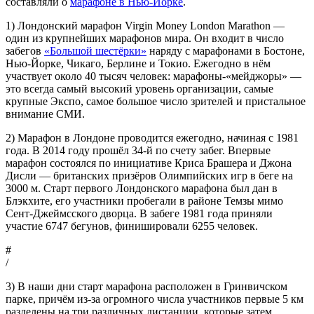
составляли о
марафоне в Нью-Йорке
.
1) Лондонский марафон Virgin Money London Marathon —
один из крупнейших марафонов мира. Он входит в число
забегов
«Большой шестёрки»
наряду с марафонами в Бостоне,
Нью-Йорке, Чикаго, Берлине и Токио. Ежегодно в нём
участвует около 40 тысяч человек: марафоны-«мейджоры» —
это всегда самый высокий уровень организации, самые
крупные Экспо, самое большое число зрителей и пристальное
внимание СМИ.
2) Марафон в Лондоне проводится ежегодно, начиная с 1981
года. В 2014 году прошёл 34-й по счету забег. Впервые
марафон состоялся по инициативе Криса Брашера и Джона
Дисли — британских призёров Олимпийских игр в беге на
3000 м. Старт первого Лондонского марафона был дан в
Блэкхите, его участники пробегали в районе Темзы мимо
Сент-Джеймсского дворца. В забеге 1981 года приняли
участие 6747 бегунов, финишировали 6255 человек.
#
/
3) В наши дни старт марафона расположен в Гринвичском
парке, причём из-за огромного числа участников первые 5 км
разделены на три различных дистанции, которые затем