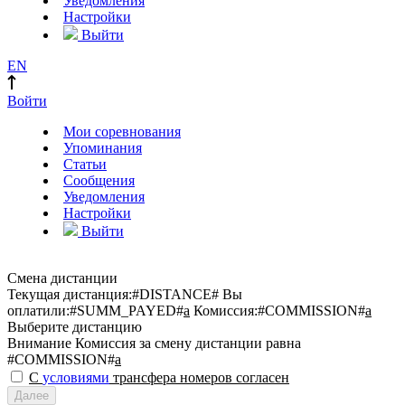
Уведомления
Настройки
Выйти
EN
Войти
Мои соревнования
Упоминания
Статьи
Сообщения
Уведомления
Настройки
Выйти
Смена дистанции
Текущая дистанция:
#DISTANCE#
Вы
оплатили:
#SUMM_PAYED#
a
Комиссия:
#COMMISSION#
a
Выберите дистанцию
Внимание
Комиссия за смену дистанции равна
#COMMISSION#
a
С
условиями
трансфера номеров согласен
Далее