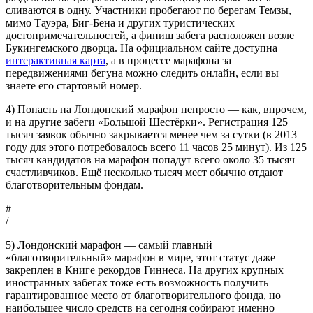
сливаются в одну. Участники пробегают по берегам Темзы,
мимо Тауэра, Биг-Бена и других туристических
достопримечательностей, а финиш забега расположен возле
Букингемского дворца. На официальном сайте доступна
интерактивная карта
, а в процессе марафона за
передвижениями бегуна можно следить онлайн, если вы
знаете его стартовый номер.
4) Попасть на Лондонский марафон непросто — как, впрочем,
и на другие забеги «Большой Шестёрки». Регистрация 125
тысяч заявок обычно закрывается менее чем за сутки (в 2013
году для этого потребовалось всего 11 часов 25 минут). Из 125
тысяч кандидатов на марафон попадут всего около 35 тысяч
счастливчиков. Ещё несколько тысяч мест обычно отдают
благотворительным фондам.
#
/
5) Лондонский марафон — самый главный
«благотворительный» марафон в мире, этот статус даже
закреплен в Книге рекордов Гиннеса. На других крупных
иностранных забегах тоже есть возможность получить
гарантированное место от благотворительного фонда, но
наибольшее число средств на сегодня собирают именно