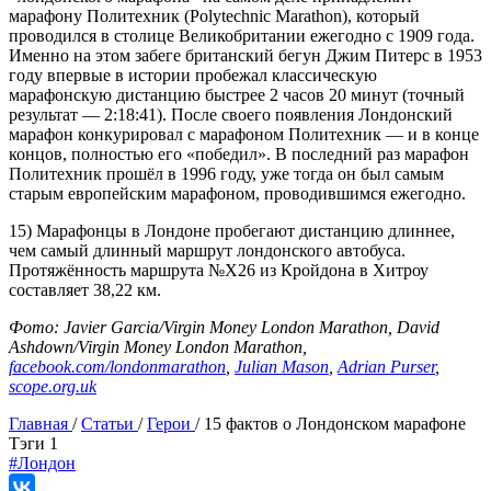
марафону Политехник (Polytechnic Marathon), который
проводился в столице Великобритании ежегодно с 1909 года.
Именно на этом забеге британский бегун Джим Питерс в 1953
году впервые в истории пробежал классическую
марафонскую дистанцию быстрее 2 часов 20 минут (точный
результат — 2:18:41). После своего появления Лондонский
марафон конкурировал с марафоном Политехник — и в конце
концов, полностью его «победил». В последний раз марафон
Политехник прошёл в 1996 году, уже тогда он был самым
старым европейским марафоном, проводившимся ежегодно.
15) Марафонцы в Лондоне пробегают дистанцию длиннее,
чем самый длинный маршрут лондонского автобуса.
Протяжённость маршрута №X26 из Кройдона в Хитроу
составляет 38,22 км.
Фото: Javier Garcia/Virgin Money London Marathon, David
Ashdown/Virgin Money London Marathon,
facebook.com/londonmarathon
,
Julian Mason
,
Adrian Purser
,
scope.org.uk
Главная
/
Статьи
/
Герои
/
15 фактов о Лондонском марафоне
Tэги
1
#Лондон