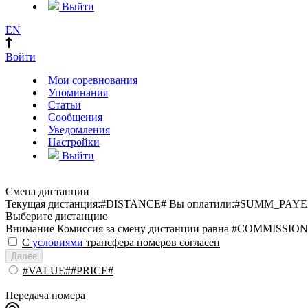
Выйти
EN
Войти
Мои соревнования
Упоминания
Статьи
Сообщения
Уведомления
Настройки
Выйти
Смена дистанции
Текущая дистанция:
#DISTANCE#
Вы оплатили:
#SUMM_PAYE
Выберите дистанцию
Внимание
Комиссия за смену дистанции равна #COMMISSION
С
условиями
трансфера номеров согласен
Далее
#VALUE##PRICE#
Передача номера