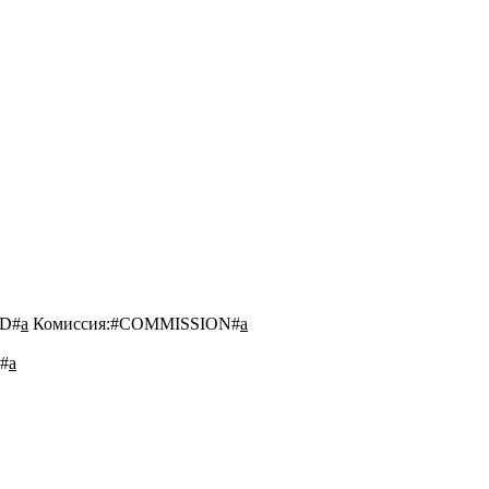
D#
a
Комиссия:
#COMMISSION#
a
#
a