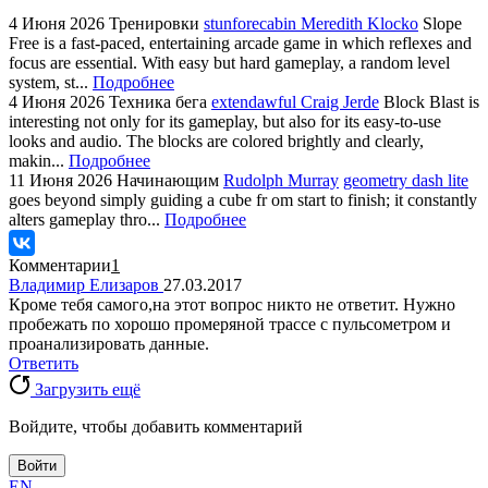
4 Июня 2026
Тренировки
stunforecabin Meredith Klocko
Slope
Free is a fast-paced, entertaining arcade game in which reflexes and
focus are essential. With easy but hard gameplay, a random level
system, st...
Подробнее
4 Июня 2026
Техника бега
extendawful Craig Jerde
Block Blast is
interesting not only for its gameplay, but also for its easy-to-use
looks and audio. The blocks are colored brightly and clearly,
makin...
Подробнее
11 Июня 2026
Начинающим
Rudolph Murray
geometry dash lite
goes beyond simply guiding a cube fr om start to finish; it constantly
alters gameplay thro...
Подробнее
Комментарии
1
Владимир Елизаров
27.03.2017
Кроме тебя самого,на этот вопрос никто не ответит. Нужно
пробежать по хорошо промеряной трассе с пульсометром и
проанализировать данные.
Ответить
Загрузить ещё
Войдите, чтобы добавить комментарий
Войти
EN