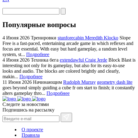
Популярные вопросы
4 Июня 2026
Тренировки
stunforecabin Meredith Klocko
Slope
Free is a fast-paced, entertaining arcade game in which reflexes and
focus are essential. With easy but hard gameplay, a random level
system, st...
Подробнее
4 Июня 2026
Техника бега
extendawful Craig Jerde
Block Blast is
interesting not only for its gameplay, but also for its easy-to-use
looks and audio. The blocks are colored brightly and clearly,
makin...
Подробнее
11 Июня 2026
Начинающим
Rudolph Murray
geometry dash lite
goes beyond simply guiding a cube fr om start to finish; it constantly
alters gameplay thro...
Подробнее
Следите за новостями
Подпишись на рассылку
О проекте
Правила