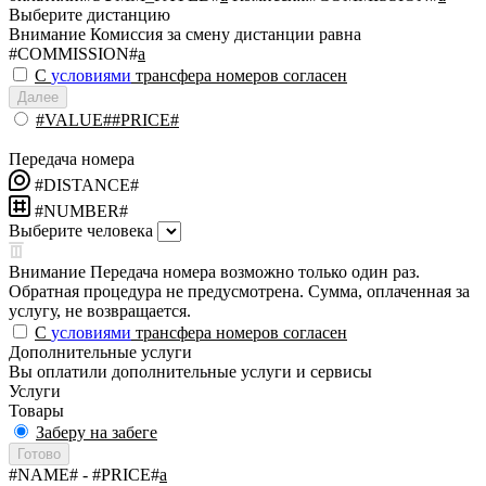
Выберите дистанцию
Внимание
Комиссия за смену дистанции равна
#COMMISSION#
a
С
условиями
трансфера номеров согласен
Далее
#VALUE##PRICE#
Передача номера
#DISTANCE#
#NUMBER#
Выберите человека
Внимание
Передача номера возможно только один раз.
Обратная процедура не предусмотрена. Сумма, оплаченная за
услугу, не возвращается.
С
условиями
трансфера номеров согласен
Дополнительные услуги
Вы оплатили дополнительные услуги и сервисы
Услуги
Товары
Заберу на забеге
Готово
#NAME#
- #PRICE#
a