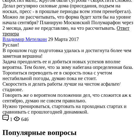
скоростил мало,. Кругом были сугробы - скоростить сложно.
Делал регулярно силовые дома (приседания, подъем на
носках, пресс - в прошлые периоды всем этим пренебрегал).
Можно ли рассчитывать, что форма будет хотя бы на уровне
начала сентября? Планирую Московский Полумарафон через
2 месяца, даже не представляю, на что рассчитывать.
Ответ
тренера
Владимир Метелкин
29 Марта 2017
Руслан!
В прошлом году подготовка удалась и достигнута более чем
заметная вершина!
Задача преодолеть ее и добиться новых успехов вполне
вероятна. Тем более, что за зиму набегана определенная база.
Торопиться переводить ее в скорость пока с учетом
нестабильной погоды, думаю пока не стоит.
Скоростить и делать работы лучше на чистом асфальте/
стадионе.
Говорить же о вероятном положении дел, что сложится аж к
сентябрю, думаю не совсем правильно.
Нужно тренироваться, стартовать на проходных стартах и
сравнивать с прошлогодней динамикой.
1
646
Популярные вопросы