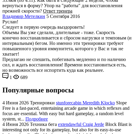
33.4км (по 4:11). Как быть в следующие 2 недели, чтобы
вернуться в форму? Упор на "работы" для восстановления
прежней скорости?
Ответ тренера
Владимир Метелкин
5 Сентября 2016
Руслан!
Следует в первую очередь выздороветь!
Объемы Вы уже сделали, длительные - тоже. Скорость
конечно восстанавливается и сбросом нагрузки и темповым (и
интервальным) бегом. Но именно эти тренировки требуют
повышенного уровня иммунитета, которого у Вас и так не
хватает!
Предлагаю не спешить, побегивать медленно и по наличию
сил, и ждать восстановления! Времени восстановиться есть,
но возможность все испортить куда как реальнее.
1
689
Популярные вопросы
4 Июня 2026
Тренировки
stunforecabin Meredith Klocko
Slope
Free is a fast-paced, entertaining arcade game in which reflexes and
focus are essential. With easy but hard gameplay, a random level
system, st...
Подробнее
4 Июня 2026
Техника бега
extendawful Craig Jerde
Block Blast is
interesting not only for its gameplay, but also for its easy-to-use