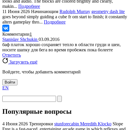
looks and audio. The blocks are colored brightly and clearly,
makin...
Подробнее
11 Июня 2026
Начинающим
Rudolph Murray
geometry dash lite
goes beyond simply guiding a cube fr om start to finish; it constantly
alters gameplay thro...
Подробнее
Комментарии
1
Stanislav Shchukin
03.09.2016
баф платок хорошо сохраняет тепло в области груди и шеи,
носите шапку для бега во время пробежек пока болеете
Ответить
Загрузить ещё
Войдите, чтобы добавить комментарий
Войти
EN
Популярные вопросы
4 Июня 2026
Тренировки
stunforecabin Meredith Klocko
Slope
Free is a fast-paced, entertaining arcade game in which reflexes and