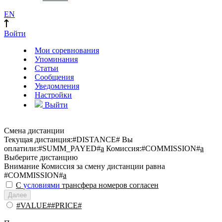
EN
Войти
Мои соревнования
Упоминания
Статьи
Сообщения
Уведомления
Настройки
Выйти
Смена дистанции
Текущая дистанция:
#DISTANCE#
Вы
оплатили:
#SUMM_PAYED#
a
Комиссия:
#COMMISSION#
a
Выберите дистанцию
Внимание
Комиссия за смену дистанции равна
#COMMISSION#
a
С
условиями
трансфера номеров согласен
Далее
#VALUE##PRICE#