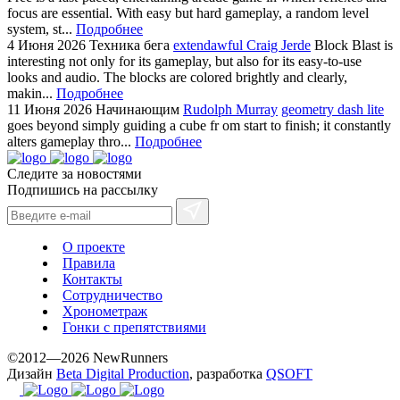
focus are essential. With easy but hard gameplay, a random level
system, st...
Подробнее
4 Июня 2026
Техника бега
extendawful Craig Jerde
Block Blast is
interesting not only for its gameplay, but also for its easy-to-use
looks and audio. The blocks are colored brightly and clearly,
makin...
Подробнее
11 Июня 2026
Начинающим
Rudolph Murray
geometry dash lite
goes beyond simply guiding a cube fr om start to finish; it constantly
alters gameplay thro...
Подробнее
Следите за новостями
Подпишись на рассылку
О проекте
Правила
Контакты
Сотрудничество
Хронометраж
Гонки с препятствиями
©2012—2026 NewRunners
Дизайн
Beta Digital Production
, разработка
QSOFT