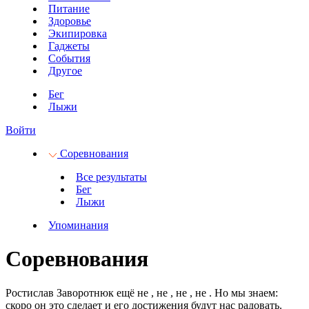
Питание
Здоровье
Экипировка
Гаджеты
События
Другое
Бег
Лыжи
Войти
Соревнования
Все результаты
Бег
Лыжи
Упоминания
Соревнования
Ростислав Заворотнюк ещё не
, не
, не
, не
.
Но мы знаем:
скоро он это сделает и его достижения будут нас радовать.