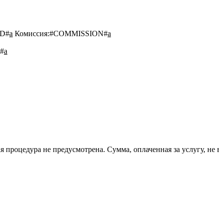
D#
a
Комиссия:
#COMMISSION#
a
#
a
 процедура не предусмотрена. Сумма, оплаченная за услугу, не 