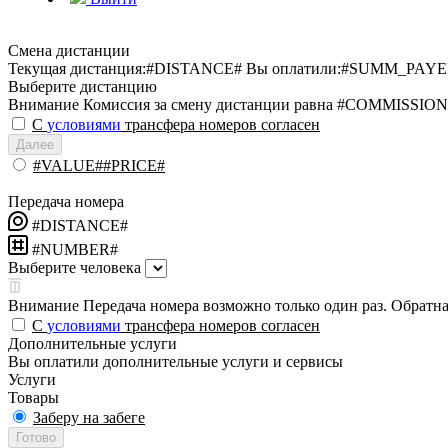
Смена дистанции
Текущая дистанция:
#DISTANCE#
Вы оплатили:
#SUMM_PAYE
Выберите дистанцию
Внимание
Комиссия за смену дистанции равна #COMMISSION
С
условиями
трансфера номеров согласен
Далее
#VALUE##PRICE#
Передача номера
#DISTANCE#
#NUMBER#
Выберите человека
Внимание
Передача номера возможно только один раз. Обратная
С
условиями
трансфера номеров согласен
Дополнительные услуги
Вы оплатили дополнительные услуги и сервисы
Услуги
Товары
Заберу на забеге
Готово