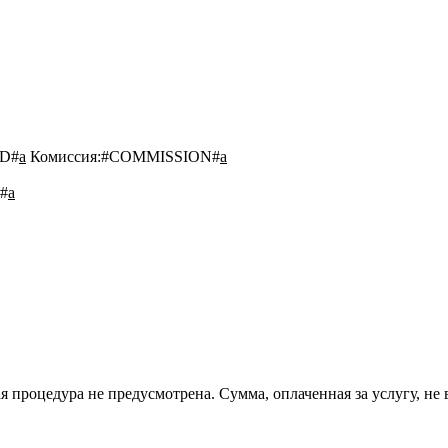
D#
a
Комиссия:
#COMMISSION#
a
#
a
 процедура не предусмотрена. Сумма, оплаченная за услугу, не 