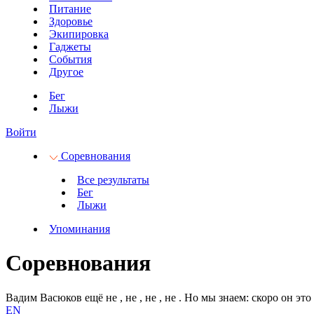
Питание
Здоровье
Экипировка
Гаджеты
События
Другое
Бег
Лыжи
Войти
Соревнования
Все результаты
Бег
Лыжи
Упоминания
Соревнования
Вадим Васюков ещё не
, не
, не
, не
.
Но мы знаем: скоро он это 
EN