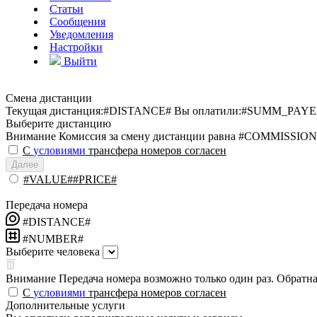
Статьи
Сообщения
Уведомления
Настройки
Выйти
Смена дистанции
Текущая дистанция:
#DISTANCE#
Вы оплатили:
#SUMM_PAYE
Выберите дистанцию
Внимание
Комиссия за смену дистанции равна #COMMISSION
С
условиями
трансфера номеров согласен
Далее
#VALUE##PRICE#
Передача номера
#DISTANCE#
#NUMBER#
Выберите человека
Внимание
Передача номера возможно только один раз. Обратная
С
условиями
трансфера номеров согласен
Дополнительные услуги