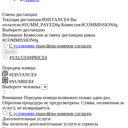
Смена дистанции
Текущая дистанция:
#DISTANCE#
Вы
оплатили:
#SUMM_PAYED#
a
Комиссия:
#COMMISSION#
a
Выберите дистанцию
Внимание
Комиссия за смену дистанции равна
#COMMISSION#
a
С
условиями
трансфера номеров согласен
Далее
#VALUE##PRICE#
Передача номера
#DISTANCE#
#NUMBER#
Выберите человека
Внимание
Передача номера возможно только один раз.
Обратная процедура не предусмотрена. Сумма, оплаченная за
услугу, не возвращается.
С
условиями
трансфера номеров согласен
Дополнительные услуги
Вы оплатили дополнительные услуги и сервисы