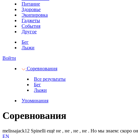
Питание
Здоровье
Экипировка
Гаджеты
События
Другое
Бег
Лыжи
Войти
Соревнования
Все результаты
Бег
Лыжи
Упоминания
Соревнования
melissajack12 Spinelli ещё не
, не
, не
, не
.
Но мы знаем: скоро он
EN