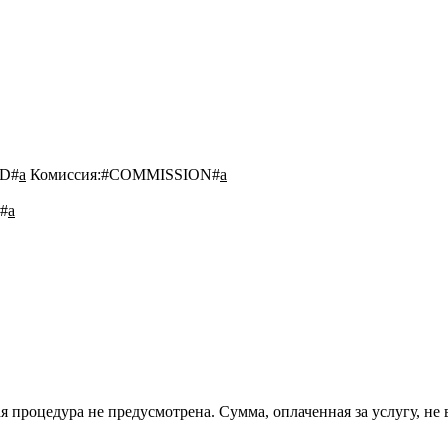
D#
a
Комиссия:
#COMMISSION#
a
#
a
 процедура не предусмотрена. Сумма, оплаченная за услугу, не 