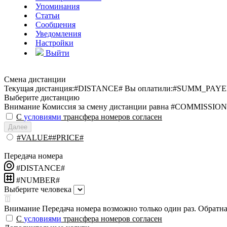
Упоминания
Статьи
Сообщения
Уведомления
Настройки
Выйти
Смена дистанции
Текущая дистанция:
#DISTANCE#
Вы оплатили:
#SUMM_PAYE
Выберите дистанцию
Внимание
Комиссия за смену дистанции равна #COMMISSION
С
условиями
трансфера номеров согласен
Далее
#VALUE##PRICE#
Передача номера
#DISTANCE#
#NUMBER#
Выберите человека
Внимание
Передача номера возможно только один раз. Обратная
С
условиями
трансфера номеров согласен