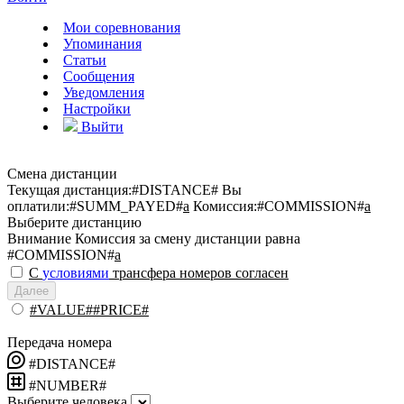
Мои соревнования
Упоминания
Статьи
Сообщения
Уведомления
Настройки
Выйти
Смена дистанции
Текущая дистанция:
#DISTANCE#
Вы
оплатили:
#SUMM_PAYED#
a
Комиссия:
#COMMISSION#
a
Выберите дистанцию
Внимание
Комиссия за смену дистанции равна
#COMMISSION#
a
С
условиями
трансфера номеров согласен
Далее
#VALUE##PRICE#
Передача номера
#DISTANCE#
#NUMBER#
Выберите человека