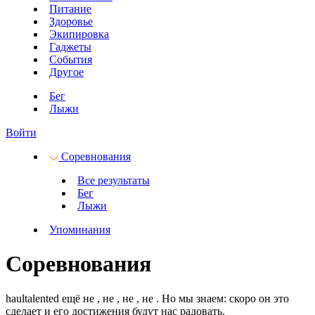
Питание
Здоровье
Экипировка
Гаджеты
События
Другое
Бег
Лыжи
Войти
Соревнования
Все результаты
Бег
Лыжи
Упоминания
Соревнования
haultalented ещё не
, не
, не
, не
.
Но мы знаем: скоро он это
сделает и его достижения будут нас радовать.