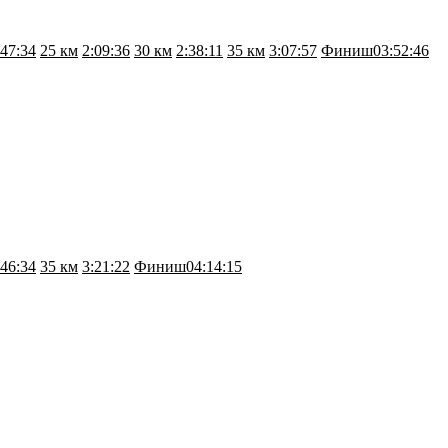
:47:34
25 км
2:09:36
30 км
2:38:11
35 км
3:07:57
Финиш
03:52:46
:46:34
35 км
3:21:22
Финиш
04:14:15