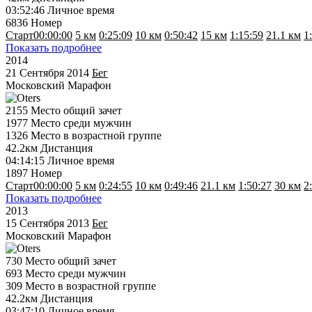
03:52:46
Личное время
6836
Номер
Старт
00:00:00
5 км
0:25:09
10 км
0:50:42
15 км
1:15:59
21.1 км
1
Показать подробнее
2014
21 Сентября 2014
Бег
Московский Марафон
2155
Место общий зачет
1977
Место среди мужчин
1326
Место в возрастной группе
42.2км
Дистанция
04:14:15
Личное время
1897
Номер
Старт
00:00:00
5 км
0:24:55
10 км
0:49:46
21.1 км
1:50:27
30 км
2
Показать подробнее
2013
15 Сентября 2013
Бег
Московский Марафон
730
Место общий зачет
693
Место среди мужчин
309
Место в возрастной группе
42.2км
Дистанция
03:47:10
Личное время