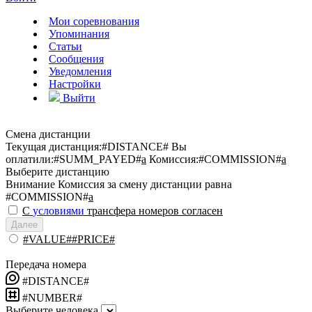
Мои соревнования
Упоминания
Статьи
Сообщения
Уведомления
Настройки
Выйти
Смена дистанции
Текущая дистанция:
#DISTANCE#
Вы
оплатили:
#SUMM_PAYED#
a
Комиссия:
#COMMISSION#
a
Выберите дистанцию
Внимание
Комиссия за смену дистанции равна
#COMMISSION#
a
С
условиями
трансфера номеров согласен
Далее
#VALUE##PRICE#
Передача номера
#DISTANCE#
#NUMBER#
Выберите человека