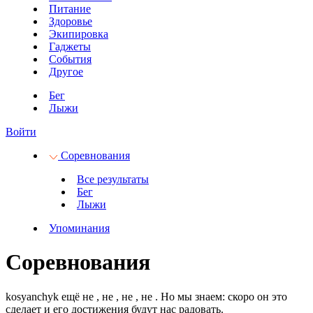
Питание
Здоровье
Экипировка
Гаджеты
События
Другое
Бег
Лыжи
Войти
Соревнования
Все результаты
Бег
Лыжи
Упоминания
Соревнования
kosyanchyk ещё не
, не
, не
, не
.
Но мы знаем: скоро он это
сделает и его достижения будут нас радовать.