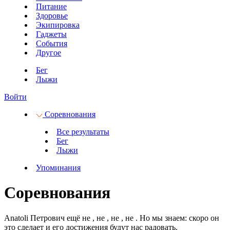
Питание
Здоровье
Экипировка
Гаджеты
События
Другое
Бег
Лыжи
Войти
Соревнования
Все результаты
Бег
Лыжи
Упоминания
Соревнования
Anatoli Петрович ещё не
, не
, не
, не
.
Но мы знаем: скоро он
это сделает и его достижения будут нас радовать.