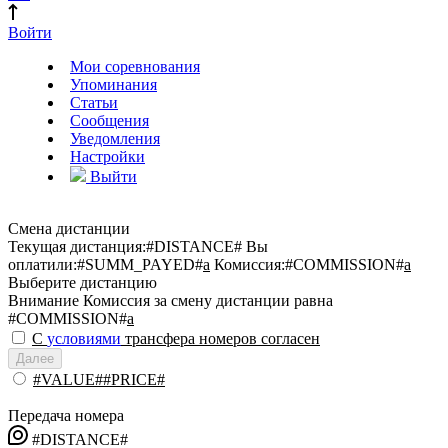
Войти
Мои соревнования
Упоминания
Статьи
Сообщения
Уведомления
Настройки
Выйти
Смена дистанции
Текущая дистанция:
#DISTANCE#
Вы
оплатили:
#SUMM_PAYED#
a
Комиссия:
#COMMISSION#
a
Выберите дистанцию
Внимание
Комиссия за смену дистанции равна
#COMMISSION#
a
С
условиями
трансфера номеров согласен
Далее
#VALUE##PRICE#
Передача номера
#DISTANCE#